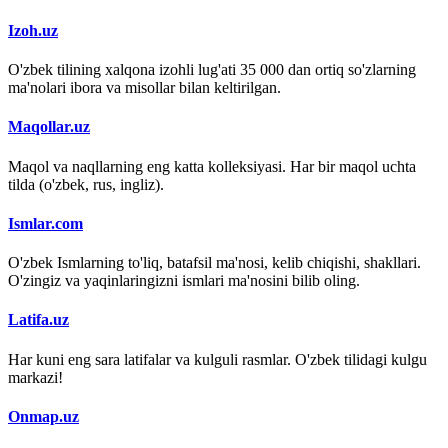
Izoh.uz
O'zbek tilining xalqona izohli lug'ati 35 000 dan ortiq so'zlarning
ma'nolari ibora va misollar bilan keltirilgan.
Maqollar.uz
Maqol va naqllarning eng katta kolleksiyasi. Har bir maqol uchta
tilda (o'zbek, rus, ingliz).
Ismlar.com
O'zbek Ismlarning to'liq, batafsil ma'nosi, kelib chiqishi, shakllari.
O'zingiz va yaqinlaringizni ismlari ma'nosini bilib oling.
Latifa.uz
Har kuni eng sara latifalar va kulguli rasmlar. O'zbek tilidagi kulgu
markazi!
Onmap.uz