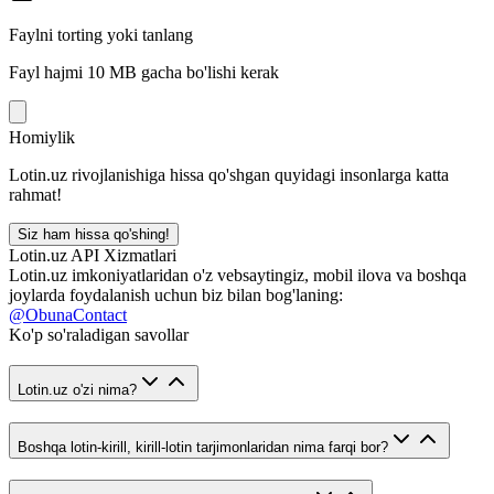
Faylni torting yoki tanlang
Fayl hajmi 10 MB gacha bo'lishi kerak
Homiylik
Lotin.uz rivojlanishiga hissa qo'shgan quyidagi insonlarga katta
rahmat!
Siz ham hissa qo'shing!
Lotin.uz API Xizmatlari
Lotin.uz imkoniyatlaridan o'z vebsaytingiz, mobil ilova va boshqa
joylarda foydalanish uchun biz bilan bog'laning:
@ObunaContact
Ko'p so'raladigan savollar
Lotin.uz o'zi nima?
Boshqa lotin-kirill, kirill-lotin tarjimonlaridan nima farqi bor?