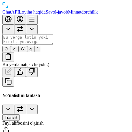
Chat
API
Loyiha haqida
Savol-javob
Minnatdorchilik
O‘
o‘
G‘
g‘
’
Bu yerda natija chiqadi :)
Yo'nalishni tanlash
Translit
Fayl alifbosini o'girish