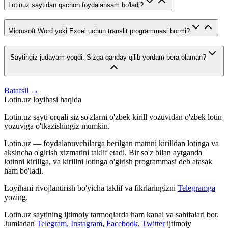
Lotinuz saytidan qachon foydalansam bo'ladi?
Microsoft Word yoki Excel uchun translit programmasi bormi?
Saytingiz judayam yoqdi. Sizga qanday qilib yordam bera olaman?
Batafsil →
Lotin.uz loyihasi haqida
Lotin.uz sayti orqali siz so'zlarni o'zbek kirill yozuvidan o'zbek lotin
yozuviga o'tkazishingiz mumkin.
Lotin.uz — foydalanuvchilarga berilgan matnni kirilldan lotinga va
aksincha o'girish xizmatini taklif etadi. Bir so'z bilan aytganda
lotinni kirillga, va kirillni lotinga o'girish programmasi deb atasak
ham bo'ladi.
Loyihani rivojlantirish bo'yicha taklif va fikrlaringizni
Telegramga
yozing.
Lotin.uz saytining ijtimoiy tarmoqlarda ham kanal va sahifalari bor.
Jumladan
Telegram
,
Instagram
,
Facebook
,
Twitter
ijtimoiy