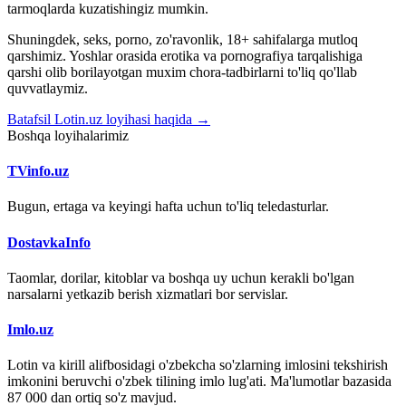
tarmoqlarda kuzatishingiz mumkin.
Shuningdek, seks, porno, zo'ravonlik, 18+ sahifalarga mutloq
qarshimiz. Yoshlar orasida erotika va pornografiya tarqalishiga
qarshi olib borilayotgan muxim chora-tadbirlarni to'liq qo'llab
quvvatlaymiz.
Batafsil Lotin.uz loyihasi haqida →
Boshqa loyihalarimiz
TVinfo.uz
Bugun, ertaga va keyingi hafta uchun to'liq teledasturlar.
DostavkaInfo
Taomlar, dorilar, kitoblar va boshqa uy uchun kerakli bo'lgan
narsalarni yetkazib berish xizmatlari bor servislar.
Imlo.uz
Lotin va kirill alifbosidagi o'zbekcha so'zlarning imlosini tekshirish
imkonini beruvchi o'zbek tilining imlo lug'ati. Ma'lumotlar bazasida
87 000 dan ortiq so'z mavjud.