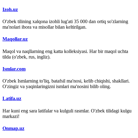
Izoh.uz
O'zbek tilining xalqona izohli lug'ati 35 000 dan ortiq so'zlarning
ma'nolari ibora va misollar bilan keltirilgan.
Maqollar.uz
Maqol va naqllarning eng katta kolleksiyasi. Har bir maqol uchta
tilda (o'zbek, rus, ingliz).
Ismlar.com
O'zbek Ismlarning to'liq, batafsil ma'nosi, kelib chiqishi, shakllari.
O'zingiz va yaqinlaringizni ismlari ma'nosini bilib oling.
Latifa.uz
Har kuni eng sara latifalar va kulguli rasmlar. O'zbek tilidagi kulgu
markazi!
Onmap.uz