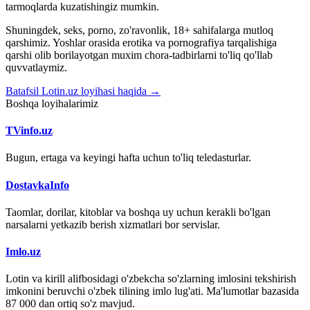
tarmoqlarda kuzatishingiz mumkin.
Shuningdek, seks, porno, zo'ravonlik, 18+ sahifalarga mutloq
qarshimiz. Yoshlar orasida erotika va pornografiya tarqalishiga
qarshi olib borilayotgan muxim chora-tadbirlarni to'liq qo'llab
quvvatlaymiz.
Batafsil Lotin.uz loyihasi haqida →
Boshqa loyihalarimiz
TVinfo.uz
Bugun, ertaga va keyingi hafta uchun to'liq teledasturlar.
DostavkaInfo
Taomlar, dorilar, kitoblar va boshqa uy uchun kerakli bo'lgan
narsalarni yetkazib berish xizmatlari bor servislar.
Imlo.uz
Lotin va kirill alifbosidagi o'zbekcha so'zlarning imlosini tekshirish
imkonini beruvchi o'zbek tilining imlo lug'ati. Ma'lumotlar bazasida
87 000 dan ortiq so'z mavjud.