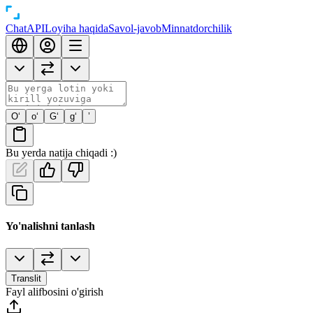
Chat
API
Loyiha haqida
Savol-javob
Minnatdorchilik
O‘
o‘
G‘
g‘
’
Bu yerda natija chiqadi :)
Yo'nalishni tanlash
Translit
Fayl alifbosini o'girish