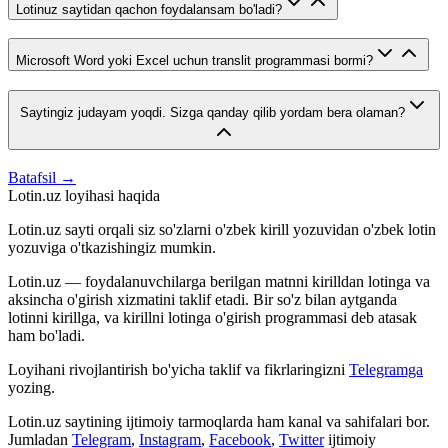
Lotinuz saytidan qachon foydalansam bo'ladi?
Microsoft Word yoki Excel uchun translit programmasi bormi?
Saytingiz judayam yoqdi. Sizga qanday qilib yordam bera olaman?
Batafsil →
Lotin.uz loyihasi haqida
Lotin.uz sayti orqali siz so'zlarni o'zbek kirill yozuvidan o'zbek lotin
yozuviga o'tkazishingiz mumkin.
Lotin.uz — foydalanuvchilarga berilgan matnni kirilldan lotinga va
aksincha o'girish xizmatini taklif etadi. Bir so'z bilan aytganda
lotinni kirillga, va kirillni lotinga o'girish programmasi deb atasak
ham bo'ladi.
Loyihani rivojlantirish bo'yicha taklif va fikrlaringizni
Telegramga
yozing.
Lotin.uz saytining ijtimoiy tarmoqlarda ham kanal va sahifalari bor.
Jumladan
Telegram
,
Instagram
,
Facebook
,
Twitter
ijtimoiy