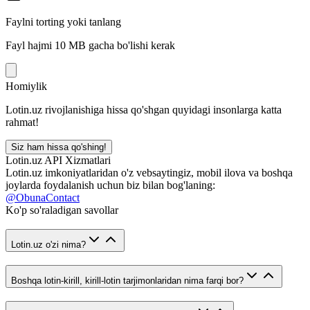
Faylni torting yoki tanlang
Fayl hajmi 10 MB gacha bo'lishi kerak
Homiylik
Lotin.uz rivojlanishiga hissa qo'shgan quyidagi insonlarga katta
rahmat!
Siz ham hissa qo'shing!
Lotin.uz API Xizmatlari
Lotin.uz imkoniyatlaridan o'z vebsaytingiz, mobil ilova va boshqa
joylarda foydalanish uchun biz bilan bog'laning:
@ObunaContact
Ko'p so'raladigan savollar
Lotin.uz o'zi nima?
Boshqa lotin-kirill, kirill-lotin tarjimonlaridan nima farqi bor?