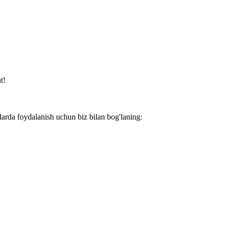
t!
larda foydalanish uchun biz bilan bog'laning: