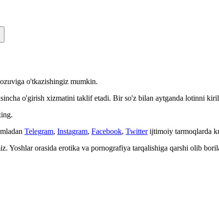
n yozuviga o'tkazishingiz mumkin.
cha o'girish xizmatini taklif etadi. Bir so'z bilan aytganda lotinni kiri
ing.
Jumladan
Telegram
,
Instagram
,
Facebook
,
Twitter
ijtimoiy tarmoqlarda 
. Yoshlar orasida erotika va pornografiya tarqalishiga qarshi olib bori