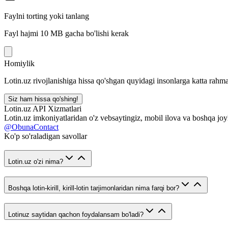
Faylni torting yoki tanlang
Fayl hajmi 10 MB gacha bo'lishi kerak
Homiylik
Lotin.uz rivojlanishiga hissa qo'shgan quyidagi insonlarga katta rahma
Siz ham hissa qo'shing!
Lotin.uz API Xizmatlari
Lotin.uz imkoniyatlaridan o'z vebsaytingiz, mobil ilova va boshqa joy
@ObunaContact
Ko'p so'raladigan savollar
Lotin.uz o'zi nima?
Boshqa lotin-kirill, kirill-lotin tarjimonlaridan nima farqi bor?
Lotinuz saytidan qachon foydalansam bo'ladi?