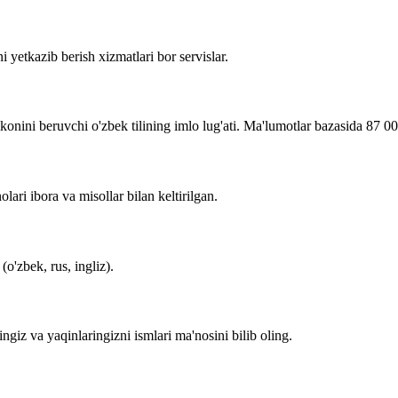
i yetkazib berish xizmatlari bor servislar.
imkonini beruvchi o'zbek tilining imlo lug'ati. Ma'lumotlar bazasida 87 0
lari ibora va misollar bilan keltirilgan.
o'zbek, rus, ingliz).
zingiz va yaqinlaringizni ismlari ma'nosini bilib oling.