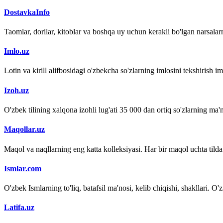
DostavkaInfo
Taomlar, dorilar, kitoblar va boshqa uy uchun kerakli bo'lgan narsalarn
Imlo.uz
Lotin va kirill alifbosidagi o'zbekcha so'zlarning imlosini tekshirish 
Izoh.uz
O'zbek tilining xalqona izohli lug'ati 35 000 dan ortiq so'zlarning ma'no
Maqollar.uz
Maqol va naqllarning eng katta kolleksiyasi. Har bir maqol uchta tilda (
Ismlar.com
O'zbek Ismlarning to'liq, batafsil ma'nosi, kelib chiqishi, shakllari. O'
Latifa.uz