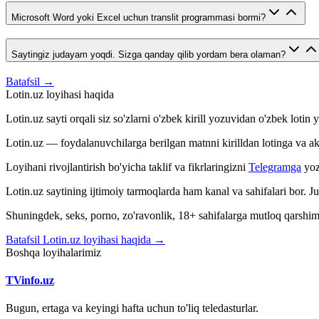
Microsoft Word yoki Excel uchun translit programmasi bormi?
Saytingiz judayam yoqdi. Sizga qanday qilib yordam bera olaman?
Batafsil →
Lotin.uz loyihasi haqida
Lotin.uz sayti orqali siz so'zlarni o'zbek kirill yozuvidan o'zbek loti
Lotin.uz — foydalanuvchilarga berilgan matnni kirilldan lotinga va aksin
Loyihani rivojlantirish bo'yicha taklif va fikrlaringizni
Telegramga
yoz
Lotin.uz saytining ijtimoiy tarmoqlarda ham kanal va sahifalari bor. 
Shuningdek, seks, porno, zo'ravonlik, 18+ sahifalarga mutloq qarshimiz
Batafsil Lotin.uz loyihasi haqida →
Boshqa loyihalarimiz
TVinfo.uz
Bugun, ertaga va keyingi hafta uchun to'liq teledasturlar.