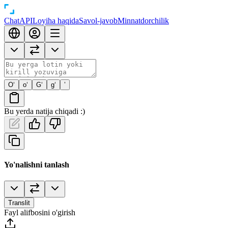
Chat
API
Loyiha haqida
Savol-javob
Minnatdorchilik
O‘
o‘
G‘
g‘
’
Bu yerda natija chiqadi :)
Yo'nalishni tanlash
Translit
Fayl alifbosini o'girish