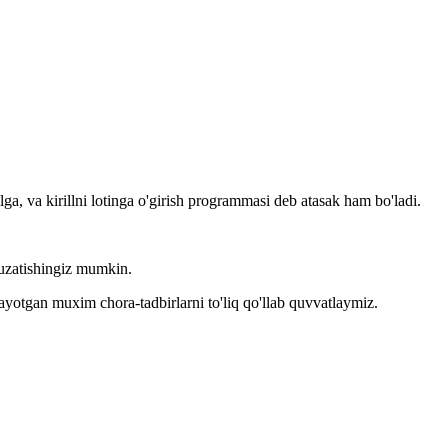
llga, va kirillni lotinga o'girish programmasi deb atasak ham bo'ladi.
kuzatishingiz mumkin.
layotgan muxim chora-tadbirlarni to'liq qo'llab quvvatlaymiz.