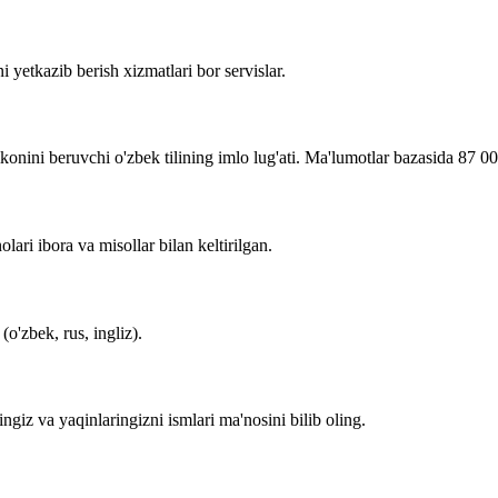
i yetkazib berish xizmatlari bor servislar.
imkonini beruvchi o'zbek tilining imlo lug'ati. Ma'lumotlar bazasida 87 0
lari ibora va misollar bilan keltirilgan.
o'zbek, rus, ingliz).
zingiz va yaqinlaringizni ismlari ma'nosini bilib oling.