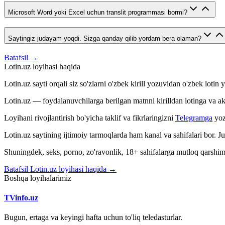
Microsoft Word yoki Excel uchun translit programmasi bormi?
Saytingiz judayam yoqdi. Sizga qanday qilib yordam bera olaman?
Batafsil →
Lotin.uz loyihasi haqida
Lotin.uz sayti orqali siz so'zlarni o'zbek kirill yozuvidan o'zbek loti
Lotin.uz — foydalanuvchilarga berilgan matnni kirilldan lotinga va aksin
Loyihani rivojlantirish bo'yicha taklif va fikrlaringizni
Telegramga
yoz
Lotin.uz saytining ijtimoiy tarmoqlarda ham kanal va sahifalari bor. 
Shuningdek, seks, porno, zo'ravonlik, 18+ sahifalarga mutloq qarshimiz
Batafsil Lotin.uz loyihasi haqida →
Boshqa loyihalarimiz
TVinfo.uz
Bugun, ertaga va keyingi hafta uchun to'liq teledasturlar.