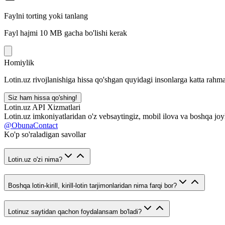
Faylni torting yoki tanlang
Fayl hajmi 10 MB gacha bo'lishi kerak
Homiylik
Lotin.uz rivojlanishiga hissa qo'shgan quyidagi insonlarga katta rahma
Siz ham hissa qo'shing!
Lotin.uz API Xizmatlari
Lotin.uz imkoniyatlaridan o'z vebsaytingiz, mobil ilova va boshqa joy
@ObunaContact
Ko'p so'raladigan savollar
Lotin.uz o'zi nima?
Boshqa lotin-kirill, kirill-lotin tarjimonlaridan nima farqi bor?
Lotinuz saytidan qachon foydalansam bo'ladi?