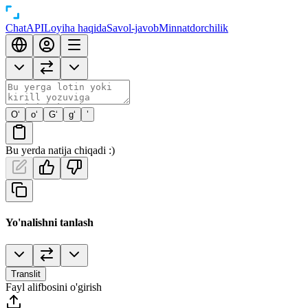
Chat
API
Loyiha haqida
Savol-javob
Minnatdorchilik
O‘
o‘
G‘
g‘
’
Bu yerda natija chiqadi :)
Yo'nalishni tanlash
Translit
Fayl alifbosini o'girish