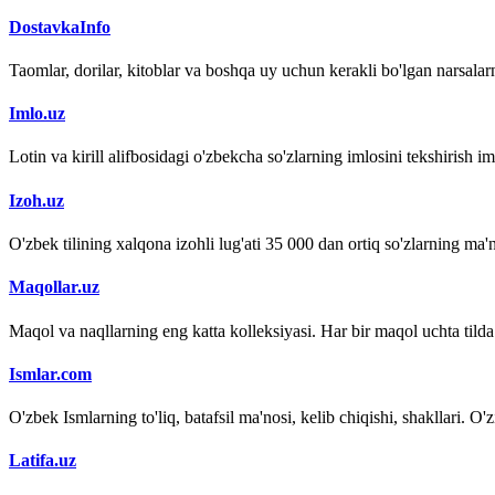
DostavkaInfo
Taomlar, dorilar, kitoblar va boshqa uy uchun kerakli bo'lgan narsalarn
Imlo.uz
Lotin va kirill alifbosidagi o'zbekcha so'zlarning imlosini tekshirish 
Izoh.uz
O'zbek tilining xalqona izohli lug'ati 35 000 dan ortiq so'zlarning ma'no
Maqollar.uz
Maqol va naqllarning eng katta kolleksiyasi. Har bir maqol uchta tilda (
Ismlar.com
O'zbek Ismlarning to'liq, batafsil ma'nosi, kelib chiqishi, shakllari. O'
Latifa.uz