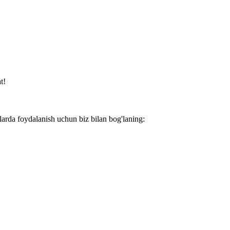
t!
larda foydalanish uchun biz bilan bog'laning: