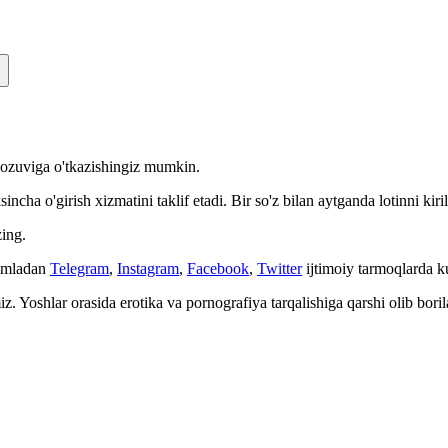
n yozuviga o'tkazishingiz mumkin.
cha o'girish xizmatini taklif etadi. Bir so'z bilan aytganda lotinni kiri
ing.
Jumladan
Telegram
,
Instagram
,
Facebook
,
Twitter
ijtimoiy tarmoqlarda 
. Yoshlar orasida erotika va pornografiya tarqalishiga qarshi olib bori