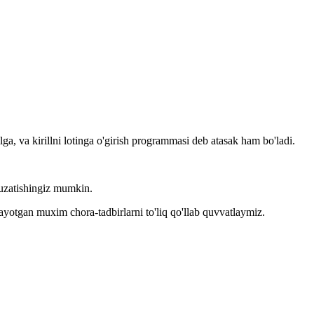
llga, va kirillni lotinga o'girish programmasi deb atasak ham bo'ladi.
kuzatishingiz mumkin.
layotgan muxim chora-tadbirlarni to'liq qo'llab quvvatlaymiz.