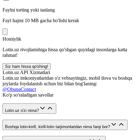
Faylni torting yoki tanlang
Fayl hajmi 10 MB gacha bo'lishi kerak
Homiylik
Lotin.uz rivojlanishiga hissa qo'shgan quyidagi insonlarga katta
rahmat!
Siz ham hissa qo'shing!
Lotin.uz API Xizmatlari
Lotin.uz imkoniyatlaridan o'z vebsaytingiz, mobil ilova va boshqa
joylarda foydalanish uchun biz bilan bog'laning:
@ObunaContact
Ko'p so'raladigan savollar
Lotin.uz o'zi nima?
Boshqa lotin-kirill, kirill-lotin tarjimonlaridan nima farqi bor?