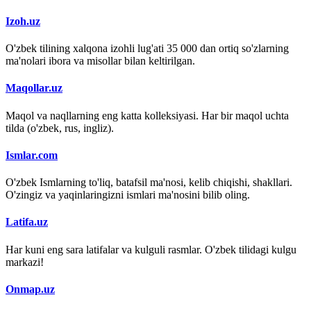
Izoh.uz
O'zbek tilining xalqona izohli lug'ati 35 000 dan ortiq so'zlarning
ma'nolari ibora va misollar bilan keltirilgan.
Maqollar.uz
Maqol va naqllarning eng katta kolleksiyasi. Har bir maqol uchta
tilda (o'zbek, rus, ingliz).
Ismlar.com
O'zbek Ismlarning to'liq, batafsil ma'nosi, kelib chiqishi, shakllari.
O'zingiz va yaqinlaringizni ismlari ma'nosini bilib oling.
Latifa.uz
Har kuni eng sara latifalar va kulguli rasmlar. O'zbek tilidagi kulgu
markazi!
Onmap.uz