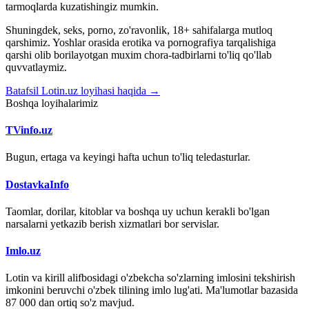
tarmoqlarda kuzatishingiz mumkin.
Shuningdek, seks, porno, zo'ravonlik, 18+ sahifalarga mutloq
qarshimiz. Yoshlar orasida erotika va pornografiya tarqalishiga
qarshi olib borilayotgan muxim chora-tadbirlarni to'liq qo'llab
quvvatlaymiz.
Batafsil Lotin.uz loyihasi haqida →
Boshqa loyihalarimiz
TVinfo.uz
Bugun, ertaga va keyingi hafta uchun to'liq teledasturlar.
DostavkaInfo
Taomlar, dorilar, kitoblar va boshqa uy uchun kerakli bo'lgan
narsalarni yetkazib berish xizmatlari bor servislar.
Imlo.uz
Lotin va kirill alifbosidagi o'zbekcha so'zlarning imlosini tekshirish
imkonini beruvchi o'zbek tilining imlo lug'ati. Ma'lumotlar bazasida
87 000 dan ortiq so'z mavjud.