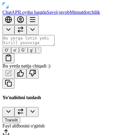
Chat
API
Loyiha haqida
Savol-javob
Minnatdorchilik
O‘
o‘
G‘
g‘
’
Bu yerda natija chiqadi :)
Yo'nalishni tanlash
Translit
Fayl alifbosini o'girish