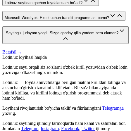
Lotinuz saytidan qachon foydalansam bo'ladi?
Microsoft Word yoki Excel uchun translit programmasi bormi?
Saytingiz judayam yoqdi. Sizga qanday qilib yordam bera olaman?
Batafsil →
Lotin.uz loyihasi haqida
Lotin.uz sayti orqali siz so'zlarni o'zbek kirill yozuvidan o'zbek lotin
yozuviga o'tkazishingiz mumkin.
Lotin.uz — foydalanuvchilarga berilgan matnni kirilldan lotinga va
aksincha o'girish xizmatini taklif etadi. Bir so'z bilan aytganda
lotinni kirillga, va kirillni lotinga o'girish programmasi deb atasak
ham bo'ladi.
Loyihani rivojlantirish bo'yicha taklif va fikrlaringizni
Telegramga
yozing.
Lotin.uz saytining ijtimoiy tarmoqlarda ham kanal va sahifalari bor.
Jumladan
Telegram
,
Instagram
,
Facebook
,
Twitter
ijtimoiy