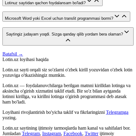
Lotinuz saytidan qachon foydalansam bo'ladi?
Microsoft Word yoki Excel uchun translit programmasi bormi?
Saytingiz judayam yoqdi. Sizga qanday qilib yordam bera olaman?
Batafsil →
Lotin.uz loyihasi haqida
Lotin.uz sayti orqali siz so'zlarni o'zbek kirill yozuvidan o'zbek lotin
yozuviga o'tkazishingiz mumkin.
Lotin.uz — foydalanuvchilarga berilgan matnni kirilldan lotinga va
aksincha o'girish xizmatini taklif etadi. Bir so'z bilan aytganda
lotinni kirillga, va kirillni lotinga o'girish programmasi deb atasak
ham bo'ladi.
Loyihani rivojlantirish bo'yicha taklif va fikrlaringizni
Telegramga
yozing.
Lotin.uz saytining ijtimoiy tarmoqlarda ham kanal va sahifalari bor.
Jumladan
Telegram
,
Instagram
,
Facebook
,
Twitter
ijtimoiy