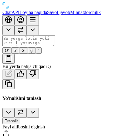
Chat
API
Loyiha haqida
Savol-javob
Minnatdorchilik
O‘
o‘
G‘
g‘
’
Bu yerda natija chiqadi :)
Yo'nalishni tanlash
Translit
Fayl alifbosini o'girish