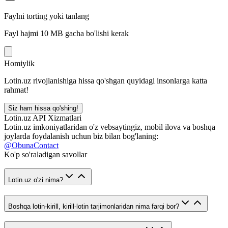
Faylni torting yoki tanlang
Fayl hajmi 10 MB gacha bo'lishi kerak
Homiylik
Lotin.uz rivojlanishiga hissa qo'shgan quyidagi insonlarga katta
rahmat!
Siz ham hissa qo'shing!
Lotin.uz API Xizmatlari
Lotin.uz imkoniyatlaridan o'z vebsaytingiz, mobil ilova va boshqa
joylarda foydalanish uchun biz bilan bog'laning:
@ObunaContact
Ko'p so'raladigan savollar
Lotin.uz o'zi nima?
Boshqa lotin-kirill, kirill-lotin tarjimonlaridan nima farqi bor?