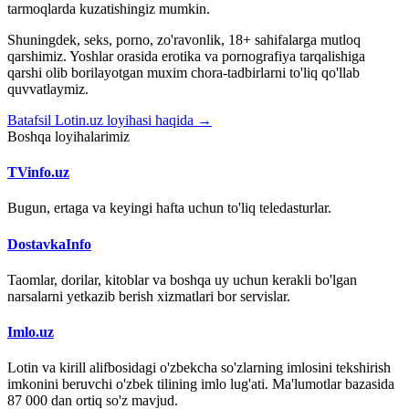
tarmoqlarda kuzatishingiz mumkin.
Shuningdek, seks, porno, zo'ravonlik, 18+ sahifalarga mutloq
qarshimiz. Yoshlar orasida erotika va pornografiya tarqalishiga
qarshi olib borilayotgan muxim chora-tadbirlarni to'liq qo'llab
quvvatlaymiz.
Batafsil Lotin.uz loyihasi haqida →
Boshqa loyihalarimiz
TVinfo.uz
Bugun, ertaga va keyingi hafta uchun to'liq teledasturlar.
DostavkaInfo
Taomlar, dorilar, kitoblar va boshqa uy uchun kerakli bo'lgan
narsalarni yetkazib berish xizmatlari bor servislar.
Imlo.uz
Lotin va kirill alifbosidagi o'zbekcha so'zlarning imlosini tekshirish
imkonini beruvchi o'zbek tilining imlo lug'ati. Ma'lumotlar bazasida
87 000 dan ortiq so'z mavjud.