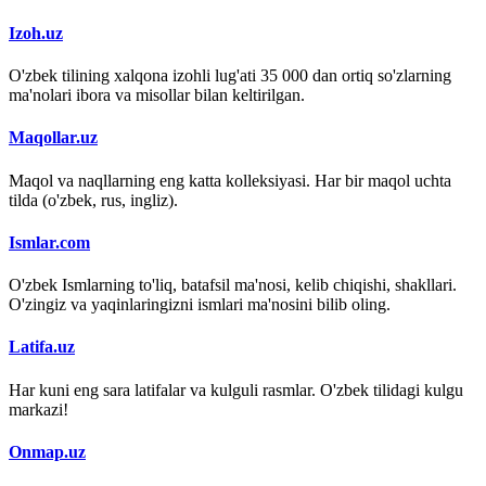
Izoh.uz
O'zbek tilining xalqona izohli lug'ati 35 000 dan ortiq so'zlarning
ma'nolari ibora va misollar bilan keltirilgan.
Maqollar.uz
Maqol va naqllarning eng katta kolleksiyasi. Har bir maqol uchta
tilda (o'zbek, rus, ingliz).
Ismlar.com
O'zbek Ismlarning to'liq, batafsil ma'nosi, kelib chiqishi, shakllari.
O'zingiz va yaqinlaringizni ismlari ma'nosini bilib oling.
Latifa.uz
Har kuni eng sara latifalar va kulguli rasmlar. O'zbek tilidagi kulgu
markazi!
Onmap.uz