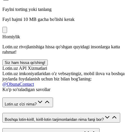
Faylni torting yoki tanlang
Fayl hajmi 10 MB gacha bo'lishi kerak
Homiylik
Lotin.uz rivojlanishiga hissa qo'shgan quyidagi insonlarga katta
rahmat!
Siz ham hissa qo'shing!
Lotin.uz API Xizmatlari
Lotin.uz imkoniyatlaridan o'z vebsaytingiz, mobil ilova va boshqa
joylarda foydalanish uchun biz bilan bog'laning:
@ObunaContact
Ko'p so'raladigan savollar
Lotin.uz o'zi nima?
Boshqa lotin-kirill, kirill-lotin tarjimonlaridan nima farqi bor?