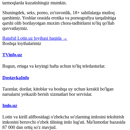
tarmoqlarda kuzatishingiz mumkin.
Shuningdek, seks, porno, zo'ravonlik, 18+ sahifalarga mutloq
qarshimiz. Yoshlar orasida erotika va pornografiya tarqalishiga
qarshi olib borilayotgan muxim chora-tadbirlarni to'liq qo'llab
quvvatlaymiz.
Batafsil Lotin.uz loyihasi haqida →
Boshqa loyihalarimiz
TVinfo.uz
Bugun, ertaga va keyingi hafta uchun to'liq teledasturlar.
DostavkaInfo
Taomlar, dorilar, kitoblar va boshqa uy uchun kerakli bo'lgan
narsalarni yetkazib berish xizmatlari bor servislar.
Imlo.uz
Lotin va kirill alifbosidagi o'zbekcha so'zlarning imlosini tekshirish
imkonini beruvchi o'zbek tilining imlo lug'ati. Ma'lumotlar bazasida
87 000 dan ortiq so'z mavjud.