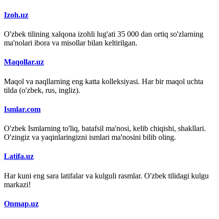
Izoh.uz
O'zbek tilining xalqona izohli lug'ati 35 000 dan ortiq so'zlarning
ma'nolari ibora va misollar bilan keltirilgan.
Maqollar.uz
Maqol va naqllarning eng katta kolleksiyasi. Har bir maqol uchta
tilda (o'zbek, rus, ingliz).
Ismlar.com
O'zbek Ismlarning to'liq, batafsil ma'nosi, kelib chiqishi, shakllari.
O'zingiz va yaqinlaringizni ismlari ma'nosini bilib oling.
Latifa.uz
Har kuni eng sara latifalar va kulguli rasmlar. O'zbek tilidagi kulgu
markazi!
Onmap.uz