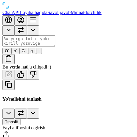
Chat
API
Loyiha haqida
Savol-javob
Minnatdorchilik
O‘
o‘
G‘
g‘
’
Bu yerda natija chiqadi :)
Yo'nalishni tanlash
Translit
Fayl alifbosini o'girish