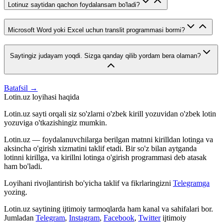
Lotinuz saytidan qachon foydalansam bo'ladi?
Microsoft Word yoki Excel uchun translit programmasi bormi?
Saytingiz judayam yoqdi. Sizga qanday qilib yordam bera olaman?
Batafsil →
Lotin.uz loyihasi haqida
Lotin.uz sayti orqali siz so'zlarni o'zbek kirill yozuvidan o'zbek lotin
yozuviga o'tkazishingiz mumkin.
Lotin.uz — foydalanuvchilarga berilgan matnni kirilldan lotinga va
aksincha o'girish xizmatini taklif etadi. Bir so'z bilan aytganda
lotinni kirillga, va kirillni lotinga o'girish programmasi deb atasak
ham bo'ladi.
Loyihani rivojlantirish bo'yicha taklif va fikrlaringizni
Telegramga
yozing.
Lotin.uz saytining ijtimoiy tarmoqlarda ham kanal va sahifalari bor.
Jumladan
Telegram
,
Instagram
,
Facebook
,
Twitter
ijtimoiy