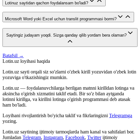
Lotinuz saytidan qachon foydalansam bo'ladi?
Microsoft Word yoki Excel uchun translit programmasi bormi?
Saytingiz judayam yoqdi. Sizga qanday qilib yordam bera olaman?
Batafsil →
Lotin.uz loyihasi haqida
Lotin.uz sayti orqali siz so'zlarni o'zbek kirill yozuvidan o'zbek lotin
yozuviga o'tkazishingiz mumkin.
Lotin.uz — foydalanuvchilarga berilgan matnni kirilldan lotinga va
aksincha o'girish xizmatini taklif etadi. Bir so'z bilan aytganda
lotinni kirillga, va kirillni lotinga o'girish programmasi deb atasak
ham bo'ladi.
Loyihani rivojlantirish bo'yicha taklif va fikrlaringizni
Telegramga
yozing.
Lotin.uz saytining ijtimoiy tarmoqlarda ham kanal va sahifalari bor.
Jumladan
Telegram
,
Instagram
,
Facebook
,
Twitter
ijtimoiy