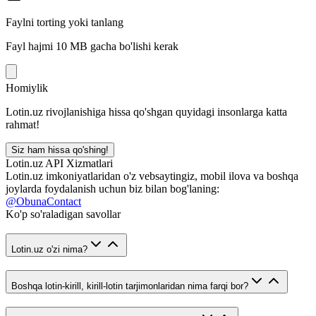
Faylni torting yoki tanlang
Fayl hajmi 10 MB gacha bo'lishi kerak
Homiylik
Lotin.uz rivojlanishiga hissa qo'shgan quyidagi insonlarga katta
rahmat!
Siz ham hissa qo'shing!
Lotin.uz API Xizmatlari
Lotin.uz imkoniyatlaridan o'z vebsaytingiz, mobil ilova va boshqa
joylarda foydalanish uchun biz bilan bog'laning:
@ObunaContact
Ko'p so'raladigan savollar
Lotin.uz o'zi nima?
Boshqa lotin-kirill, kirill-lotin tarjimonlaridan nima farqi bor?