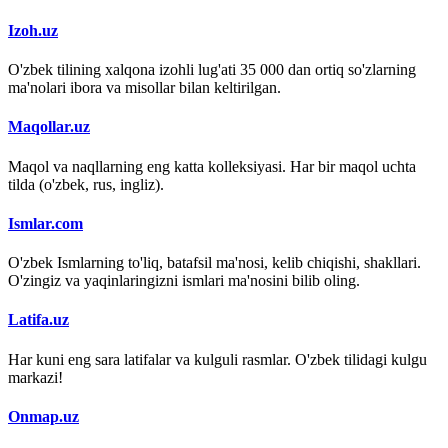
Izoh.uz
O'zbek tilining xalqona izohli lug'ati 35 000 dan ortiq so'zlarning
ma'nolari ibora va misollar bilan keltirilgan.
Maqollar.uz
Maqol va naqllarning eng katta kolleksiyasi. Har bir maqol uchta
tilda (o'zbek, rus, ingliz).
Ismlar.com
O'zbek Ismlarning to'liq, batafsil ma'nosi, kelib chiqishi, shakllari.
O'zingiz va yaqinlaringizni ismlari ma'nosini bilib oling.
Latifa.uz
Har kuni eng sara latifalar va kulguli rasmlar. O'zbek tilidagi kulgu
markazi!
Onmap.uz