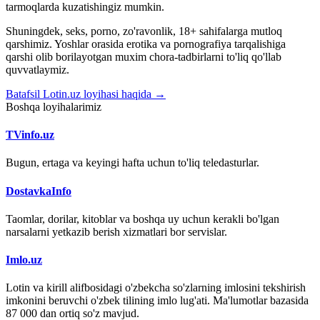
tarmoqlarda kuzatishingiz mumkin.
Shuningdek, seks, porno, zo'ravonlik, 18+ sahifalarga mutloq
qarshimiz. Yoshlar orasida erotika va pornografiya tarqalishiga
qarshi olib borilayotgan muxim chora-tadbirlarni to'liq qo'llab
quvvatlaymiz.
Batafsil Lotin.uz loyihasi haqida →
Boshqa loyihalarimiz
TVinfo.uz
Bugun, ertaga va keyingi hafta uchun to'liq teledasturlar.
DostavkaInfo
Taomlar, dorilar, kitoblar va boshqa uy uchun kerakli bo'lgan
narsalarni yetkazib berish xizmatlari bor servislar.
Imlo.uz
Lotin va kirill alifbosidagi o'zbekcha so'zlarning imlosini tekshirish
imkonini beruvchi o'zbek tilining imlo lug'ati. Ma'lumotlar bazasida
87 000 dan ortiq so'z mavjud.