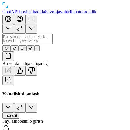
Chat
API
Loyiha haqida
Savol-javob
Minnatdorchilik
O‘
o‘
G‘
g‘
’
Bu yerda natija chiqadi :)
Yo'nalishni tanlash
Translit
Fayl alifbosini o'girish