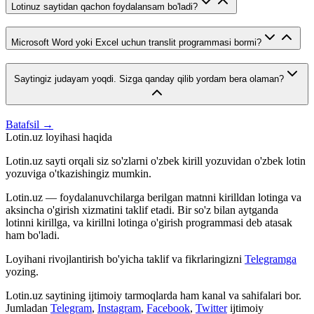
Lotinuz saytidan qachon foydalansam bo'ladi?
Microsoft Word yoki Excel uchun translit programmasi bormi?
Saytingiz judayam yoqdi. Sizga qanday qilib yordam bera olaman?
Batafsil →
Lotin.uz loyihasi haqida
Lotin.uz sayti orqali siz so'zlarni o'zbek kirill yozuvidan o'zbek lotin
yozuviga o'tkazishingiz mumkin.
Lotin.uz — foydalanuvchilarga berilgan matnni kirilldan lotinga va
aksincha o'girish xizmatini taklif etadi. Bir so'z bilan aytganda
lotinni kirillga, va kirillni lotinga o'girish programmasi deb atasak
ham bo'ladi.
Loyihani rivojlantirish bo'yicha taklif va fikrlaringizni
Telegramga
yozing.
Lotin.uz saytining ijtimoiy tarmoqlarda ham kanal va sahifalari bor.
Jumladan
Telegram
,
Instagram
,
Facebook
,
Twitter
ijtimoiy