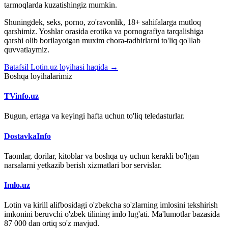
tarmoqlarda kuzatishingiz mumkin.
Shuningdek, seks, porno, zo'ravonlik, 18+ sahifalarga mutloq
qarshimiz. Yoshlar orasida erotika va pornografiya tarqalishiga
qarshi olib borilayotgan muxim chora-tadbirlarni to'liq qo'llab
quvvatlaymiz.
Batafsil Lotin.uz loyihasi haqida →
Boshqa loyihalarimiz
TVinfo.uz
Bugun, ertaga va keyingi hafta uchun to'liq teledasturlar.
DostavkaInfo
Taomlar, dorilar, kitoblar va boshqa uy uchun kerakli bo'lgan
narsalarni yetkazib berish xizmatlari bor servislar.
Imlo.uz
Lotin va kirill alifbosidagi o'zbekcha so'zlarning imlosini tekshirish
imkonini beruvchi o'zbek tilining imlo lug'ati. Ma'lumotlar bazasida
87 000 dan ortiq so'z mavjud.