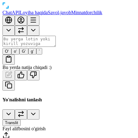
Chat
API
Loyiha haqida
Savol-javob
Minnatdorchilik
O‘
o‘
G‘
g‘
’
Bu yerda natija chiqadi :)
Yo'nalishni tanlash
Translit
Fayl alifbosini o'girish