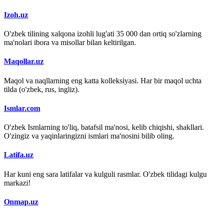
Izoh.uz
O'zbek tilining xalqona izohli lug'ati 35 000 dan ortiq so'zlarning
ma'nolari ibora va misollar bilan keltirilgan.
Maqollar.uz
Maqol va naqllarning eng katta kolleksiyasi. Har bir maqol uchta
tilda (o'zbek, rus, ingliz).
Ismlar.com
O'zbek Ismlarning to'liq, batafsil ma'nosi, kelib chiqishi, shakllari.
O'zingiz va yaqinlaringizni ismlari ma'nosini bilib oling.
Latifa.uz
Har kuni eng sara latifalar va kulguli rasmlar. O'zbek tilidagi kulgu
markazi!
Onmap.uz