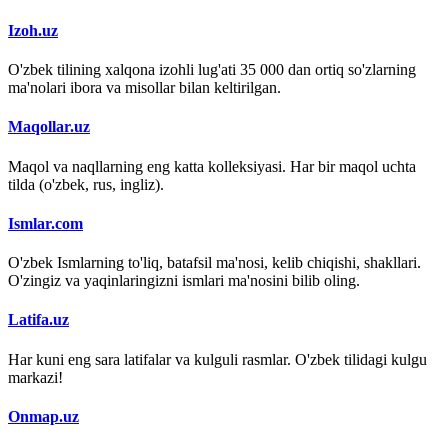
Izoh.uz
O'zbek tilining xalqona izohli lug'ati 35 000 dan ortiq so'zlarning
ma'nolari ibora va misollar bilan keltirilgan.
Maqollar.uz
Maqol va naqllarning eng katta kolleksiyasi. Har bir maqol uchta
tilda (o'zbek, rus, ingliz).
Ismlar.com
O'zbek Ismlarning to'liq, batafsil ma'nosi, kelib chiqishi, shakllari.
O'zingiz va yaqinlaringizni ismlari ma'nosini bilib oling.
Latifa.uz
Har kuni eng sara latifalar va kulguli rasmlar. O'zbek tilidagi kulgu
markazi!
Onmap.uz