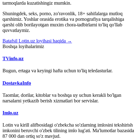
tarmoqlarda kuzatishingiz mumkin.
Shuningdek, seks, porno, zo'ravonlik, 18+ sahifalarga mutloq
qarshimiz. Yoshlar orasida erotika va pornografiya tarqalishiga
qarshi olib borilayotgan muxim chora-tadbirlarni to'liq qo'llab
quvvatlaymiz.
Batafsil Lotin.uz loyihasi haqida →
Boshqa loyihalarimiz
TVinfo.uz
Bugun, ertaga va keyingi hafta uchun to'liq teledasturlar.
DostavkaInfo
Taomlar, dorilar, kitoblar va boshqa uy uchun kerakli bo'lgan
narsalarni yetkazib berish xizmatlari bor servislar.
Imlo.uz
Lotin va kirill alifbosidagi o'zbekcha so'zlarning imlosini tekshirish
imkonini beruvchi o'zbek tilining imlo lug'ati. Ma'lumotlar bazasida
87 000 dan ortiq so'z mavjud.