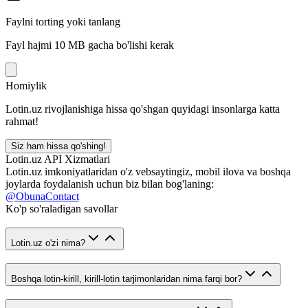
Faylni torting yoki tanlang
Fayl hajmi 10 MB gacha bo'lishi kerak
Homiylik
Lotin.uz rivojlanishiga hissa qo'shgan quyidagi insonlarga katta
rahmat!
Siz ham hissa qo'shing!
Lotin.uz API Xizmatlari
Lotin.uz imkoniyatlaridan o'z vebsaytingiz, mobil ilova va boshqa
joylarda foydalanish uchun biz bilan bog'laning:
@ObunaContact
Ko'p so'raladigan savollar
Lotin.uz o'zi nima?
Boshqa lotin-kirill, kirill-lotin tarjimonlaridan nima farqi bor?