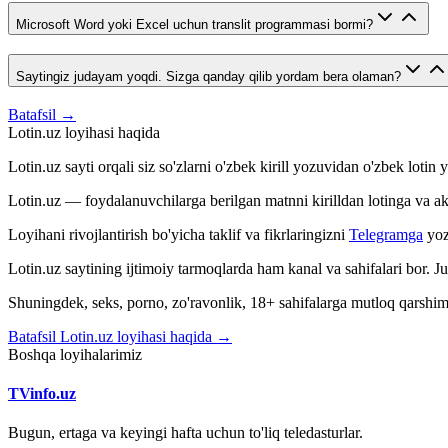
Microsoft Word yoki Excel uchun translit programmasi bormi?
Saytingiz judayam yoqdi. Sizga qanday qilib yordam bera olaman?
Batafsil →
Lotin.uz loyihasi haqida
Lotin.uz sayti orqali siz so'zlarni o'zbek kirill yozuvidan o'zbek loti
Lotin.uz — foydalanuvchilarga berilgan matnni kirilldan lotinga va aksin
Loyihani rivojlantirish bo'yicha taklif va fikrlaringizni
Telegramga
yoz
Lotin.uz saytining ijtimoiy tarmoqlarda ham kanal va sahifalari bor. 
Shuningdek, seks, porno, zo'ravonlik, 18+ sahifalarga mutloq qarshimiz
Batafsil Lotin.uz loyihasi haqida →
Boshqa loyihalarimiz
TVinfo.uz
Bugun, ertaga va keyingi hafta uchun to'liq teledasturlar.