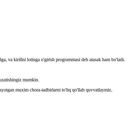
llga, va kirillni lotinga o'girish programmasi deb atasak ham bo'ladi.
kuzatishingiz mumkin.
layotgan muxim chora-tadbirlarni to'liq qo'llab quvvatlaymiz.