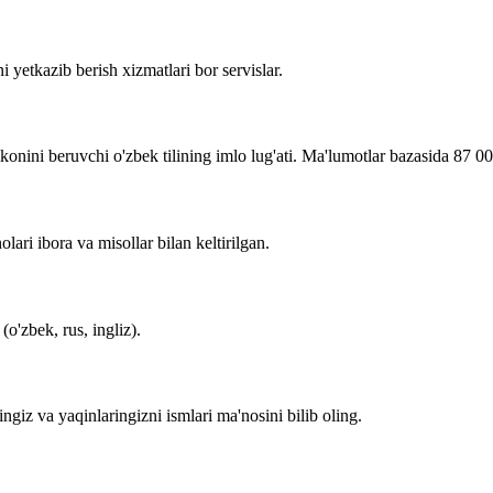
i yetkazib berish xizmatlari bor servislar.
imkonini beruvchi o'zbek tilining imlo lug'ati. Ma'lumotlar bazasida 87 0
lari ibora va misollar bilan keltirilgan.
o'zbek, rus, ingliz).
zingiz va yaqinlaringizni ismlari ma'nosini bilib oling.