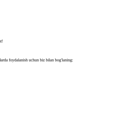
t!
larda foydalanish uchun biz bilan bog'laning: