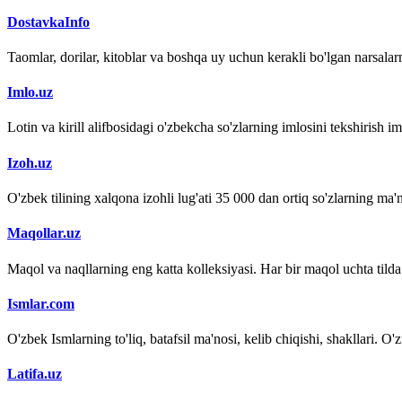
DostavkaInfo
Taomlar, dorilar, kitoblar va boshqa uy uchun kerakli bo'lgan narsalarn
Imlo.uz
Lotin va kirill alifbosidagi o'zbekcha so'zlarning imlosini tekshirish 
Izoh.uz
O'zbek tilining xalqona izohli lug'ati 35 000 dan ortiq so'zlarning ma'no
Maqollar.uz
Maqol va naqllarning eng katta kolleksiyasi. Har bir maqol uchta tilda (
Ismlar.com
O'zbek Ismlarning to'liq, batafsil ma'nosi, kelib chiqishi, shakllari. O'
Latifa.uz