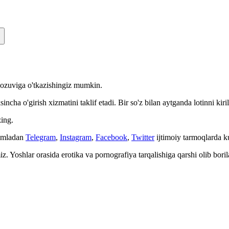
n yozuviga o'tkazishingiz mumkin.
cha o'girish xizmatini taklif etadi. Bir so'z bilan aytganda lotinni kiri
ing.
Jumladan
Telegram
,
Instagram
,
Facebook
,
Twitter
ijtimoiy tarmoqlarda 
. Yoshlar orasida erotika va pornografiya tarqalishiga qarshi olib bori