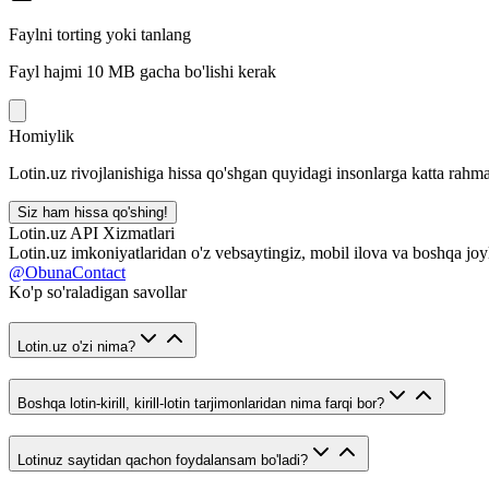
Faylni torting yoki tanlang
Fayl hajmi 10 MB gacha bo'lishi kerak
Homiylik
Lotin.uz rivojlanishiga hissa qo'shgan quyidagi insonlarga katta rahma
Siz ham hissa qo'shing!
Lotin.uz API Xizmatlari
Lotin.uz imkoniyatlaridan o'z vebsaytingiz, mobil ilova va boshqa joy
@ObunaContact
Ko'p so'raladigan savollar
Lotin.uz o'zi nima?
Boshqa lotin-kirill, kirill-lotin tarjimonlaridan nima farqi bor?
Lotinuz saytidan qachon foydalansam bo'ladi?