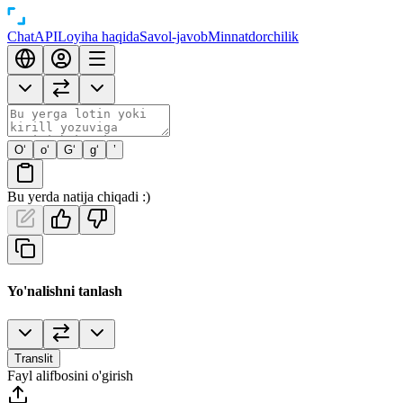
Chat
API
Loyiha haqida
Savol-javob
Minnatdorchilik
O‘
o‘
G‘
g‘
’
Bu yerda natija chiqadi :)
Yo'nalishni tanlash
Translit
Fayl alifbosini o'girish