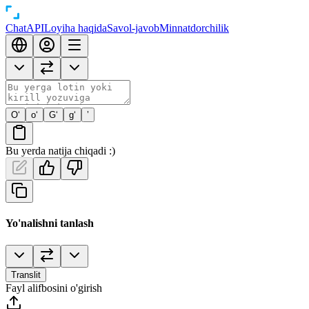
Chat
API
Loyiha haqida
Savol-javob
Minnatdorchilik
O‘
o‘
G‘
g‘
’
Bu yerda natija chiqadi :)
Yo'nalishni tanlash
Translit
Fayl alifbosini o'girish