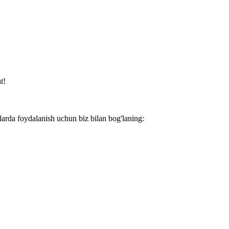
t!
larda foydalanish uchun biz bilan bog'laning: