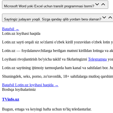
Microsoft Word yoki Excel uchun translit programmasi bormi?
Saytingiz judayam yoqdi. Sizga qanday qilib yordam bera olaman?
Batafsil →
Lotin.uz loyihasi haqida
Lotin.uz sayti orqali siz so'zlarni o'zbek kirill yozuvidan o'zbek loti
Lotin.uz — foydalanuvchilarga berilgan matnni kirilldan lotinga va aksin
Loyihani rivojlantirish bo'yicha taklif va fikrlaringizni
Telegramga
yoz
Lotin.uz saytining ijtimoiy tarmoqlarda ham kanal va sahifalari bor. 
Shuningdek, seks, porno, zo'ravonlik, 18+ sahifalarga mutloq qarshimiz
Batafsil Lotin.uz loyihasi haqida →
Boshqa loyihalarimiz
TVinfo.uz
Bugun, ertaga va keyingi hafta uchun to'liq teledasturlar.