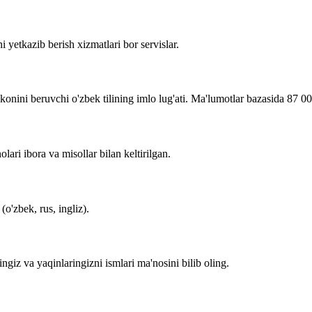
i yetkazib berish xizmatlari bor servislar.
imkonini beruvchi o'zbek tilining imlo lug'ati. Ma'lumotlar bazasida 87 0
lari ibora va misollar bilan keltirilgan.
o'zbek, rus, ingliz).
zingiz va yaqinlaringizni ismlari ma'nosini bilib oling.