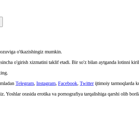
n yozuviga o'tkazishingiz mumkin.
cha o'girish xizmatini taklif etadi. Bir so'z bilan aytganda lotinni kiri
ing.
Jumladan
Telegram
,
Instagram
,
Facebook
,
Twitter
ijtimoiy tarmoqlarda 
. Yoshlar orasida erotika va pornografiya tarqalishiga qarshi olib bori