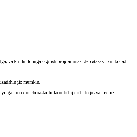
llga, va kirillni lotinga o'girish programmasi deb atasak ham bo'ladi.
kuzatishingiz mumkin.
layotgan muxim chora-tadbirlarni to'liq qo'llab quvvatlaymiz.