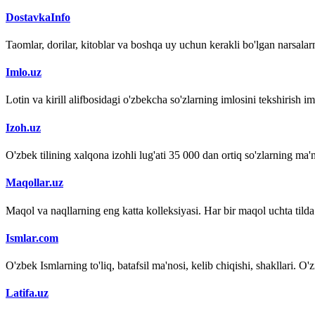
DostavkaInfo
Taomlar, dorilar, kitoblar va boshqa uy uchun kerakli bo'lgan narsalarn
Imlo.uz
Lotin va kirill alifbosidagi o'zbekcha so'zlarning imlosini tekshirish 
Izoh.uz
O'zbek tilining xalqona izohli lug'ati 35 000 dan ortiq so'zlarning ma'no
Maqollar.uz
Maqol va naqllarning eng katta kolleksiyasi. Har bir maqol uchta tilda (
Ismlar.com
O'zbek Ismlarning to'liq, batafsil ma'nosi, kelib chiqishi, shakllari. O'
Latifa.uz