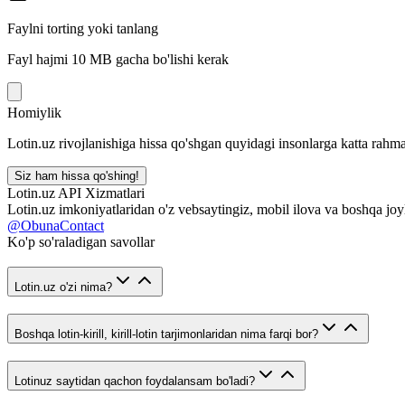
Faylni torting yoki tanlang
Fayl hajmi 10 MB gacha bo'lishi kerak
Homiylik
Lotin.uz rivojlanishiga hissa qo'shgan quyidagi insonlarga katta rahma
Siz ham hissa qo'shing!
Lotin.uz API Xizmatlari
Lotin.uz imkoniyatlaridan o'z vebsaytingiz, mobil ilova va boshqa joy
@ObunaContact
Ko'p so'raladigan savollar
Lotin.uz o'zi nima?
Boshqa lotin-kirill, kirill-lotin tarjimonlaridan nima farqi bor?
Lotinuz saytidan qachon foydalansam bo'ladi?