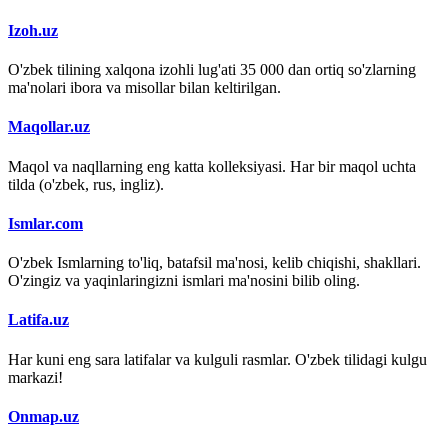
Izoh.uz
O'zbek tilining xalqona izohli lug'ati 35 000 dan ortiq so'zlarning
ma'nolari ibora va misollar bilan keltirilgan.
Maqollar.uz
Maqol va naqllarning eng katta kolleksiyasi. Har bir maqol uchta
tilda (o'zbek, rus, ingliz).
Ismlar.com
O'zbek Ismlarning to'liq, batafsil ma'nosi, kelib chiqishi, shakllari.
O'zingiz va yaqinlaringizni ismlari ma'nosini bilib oling.
Latifa.uz
Har kuni eng sara latifalar va kulguli rasmlar. O'zbek tilidagi kulgu
markazi!
Onmap.uz