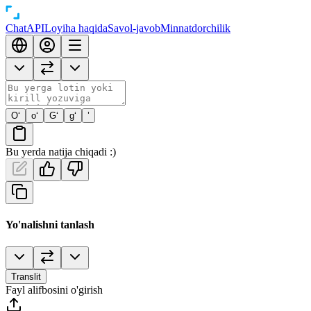
Chat
API
Loyiha haqida
Savol-javob
Minnatdorchilik
O‘
o‘
G‘
g‘
’
Bu yerda natija chiqadi :)
Yo'nalishni tanlash
Translit
Fayl alifbosini o'girish