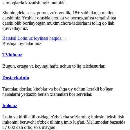
tarmoqlarda kuzatishingiz mumkin.
Shuningdek, seks, porno, zo'ravonlik, 18+ sahifalarga mutloq
qarshimiz. Yoshlar orasida erotika va pornografiya tarqalishiga
qarshi olib borilayotgan muxim chora-tadbirlarni to'liq qo'llab
quvvatlaymiz.
Batafsil Lotin.uz loyihasi haqida →
Boshqa loyihalarimiz
TVinfo.uz
Bugun, ertaga va keyingi hafta uchun to'liq teledasturlar.
DostavkaInfo
Taomlar, dorilar, kitoblar va boshqa uy uchun kerakli bo'lgan
narsalarni yetkazib berish xizmatlari bor servislar.
Imlo.uz
Lotin va kirill alifbosidagi o'zbekcha so'zlarning imlosini tekshirish
imkonini beruvchi o'zbek tilining imlo lug'ati. Ma'lumotlar bazasida
87 000 dan ortiq so'z mavjud.