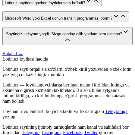
Lotinuz saytidan qachon foydalansam bo'ladi?
Microsoft Word yoki Excel uchun translit programmasi bormi?
Saytingiz judayam yoqdi. Sizga qanday qilib yordam bera olaman?
Batafsil →
Lotin.uz loyihasi haqida
Lotin.uz sayti orqali siz so'zlarni o'zbek kirill yozuvidan o'zbek lotin
yozuviga o'tkazishingiz mumkin.
Lotin.uz — foydalanuvchilarga berilgan matnni kirilldan lotinga va
aksincha o'girish xizmatini taklif etadi. Bir so'z bilan aytganda
lotinni kirillga, va kirillni lotinga o'girish programmasi deb atasak
ham bo'ladi.
Loyihani rivojlantirish bo'yicha taklif va fikrlaringizni
Telegramga
yozing.
Lotin.uz saytining ijtimoiy tarmoqlarda ham kanal va sahifalari bor.
Jumladan
Telegram
,
Instagram
,
Facebook
,
Twitter
ijtimoiy