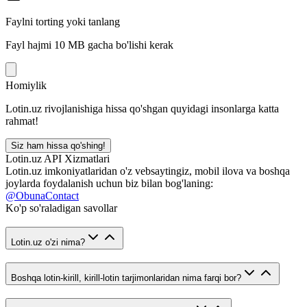
Faylni torting yoki tanlang
Fayl hajmi 10 MB gacha bo'lishi kerak
Homiylik
Lotin.uz rivojlanishiga hissa qo'shgan quyidagi insonlarga katta
rahmat!
Siz ham hissa qo'shing!
Lotin.uz API Xizmatlari
Lotin.uz imkoniyatlaridan o'z vebsaytingiz, mobil ilova va boshqa
joylarda foydalanish uchun biz bilan bog'laning:
@ObunaContact
Ko'p so'raladigan savollar
Lotin.uz o'zi nima?
Boshqa lotin-kirill, kirill-lotin tarjimonlaridan nima farqi bor?