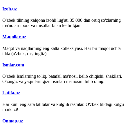
Izoh.uz
O'zbek tilining xalqona izohli lug'ati 35 000 dan ortiq so'zlarning
ma'nolari ibora va misollar bilan keltirilgan.
Maqollar.uz
Maqol va naqllarning eng katta kolleksiyasi. Har bir maqol uchta
tilda (o'zbek, rus, ingliz).
Ismlar.com
O'zbek Ismlarning to'liq, batafsil ma'nosi, kelib chiqishi, shakllari.
O'zingiz va yaqinlaringizni ismlari ma'nosini bilib oling.
Latifa.uz
Har kuni eng sara latifalar va kulguli rasmlar. O'zbek tilidagi kulgu
markazi!
Onmap.uz