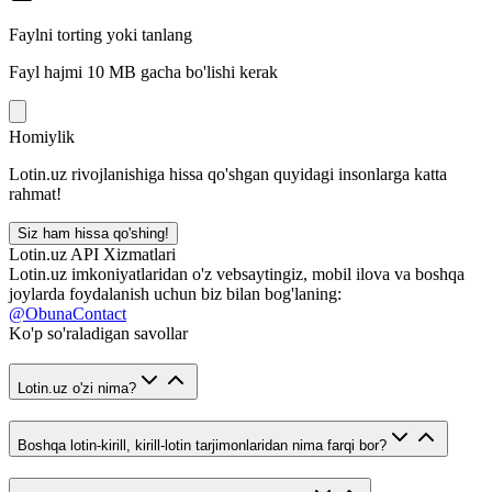
Faylni torting yoki tanlang
Fayl hajmi 10 MB gacha bo'lishi kerak
Homiylik
Lotin.uz rivojlanishiga hissa qo'shgan quyidagi insonlarga katta
rahmat!
Siz ham hissa qo'shing!
Lotin.uz API Xizmatlari
Lotin.uz imkoniyatlaridan o'z vebsaytingiz, mobil ilova va boshqa
joylarda foydalanish uchun biz bilan bog'laning:
@ObunaContact
Ko'p so'raladigan savollar
Lotin.uz o'zi nima?
Boshqa lotin-kirill, kirill-lotin tarjimonlaridan nima farqi bor?