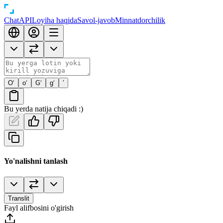
Chat
API
Loyiha haqida
Savol-javob
Minnatdorchilik
O‘
o‘
G‘
g‘
’
Bu yerda natija chiqadi :)
Yo'nalishni tanlash
Translit
Fayl alifbosini o'girish