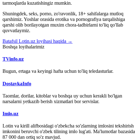
tarmoqlarda kuzatishingiz mumkin.
Shuningdek, seks, porno, zo'ravonlik, 18+ sahifalarga mutloq
qarshimiz. Yoshlar orasida erotika va pornografiya tarqalishiga
qarshi olib borilayotgan muxim chora-tadbirlarni to'liq qo'llab
quvvatlaymiz.
Batafsil Lotin.uz loyihasi haqida →
Boshqa loyihalarimiz
TVinfo.uz
Bugun, ertaga va keyingi hafta uchun to'liq teledasturlar.
DostavkaInfo
Taomlar, dorilar, kitoblar va boshqa uy uchun kerakli bo'lgan
narsalarni yetkazib berish xizmatlari bor servislar.
Imlo.uz
Lotin va kirill alifbosidagi o'zbekcha so'zlarning imlosini tekshirish
imkonini beruvchi o'zbek tilining imlo lug'ati. Ma'lumotlar bazasida
87 000 dan ortiq so'z mavjud.