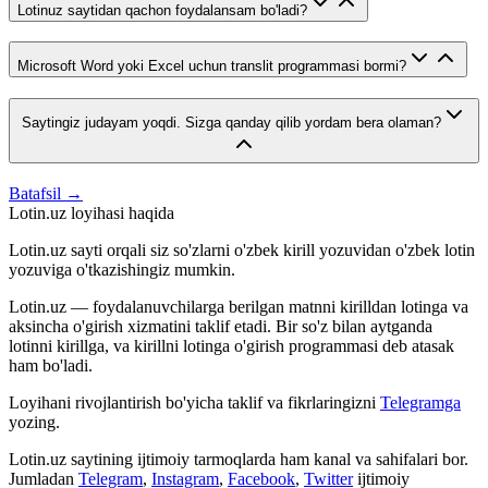
Lotinuz saytidan qachon foydalansam bo'ladi?
Microsoft Word yoki Excel uchun translit programmasi bormi?
Saytingiz judayam yoqdi. Sizga qanday qilib yordam bera olaman?
Batafsil →
Lotin.uz loyihasi haqida
Lotin.uz sayti orqali siz so'zlarni o'zbek kirill yozuvidan o'zbek lotin
yozuviga o'tkazishingiz mumkin.
Lotin.uz — foydalanuvchilarga berilgan matnni kirilldan lotinga va
aksincha o'girish xizmatini taklif etadi. Bir so'z bilan aytganda
lotinni kirillga, va kirillni lotinga o'girish programmasi deb atasak
ham bo'ladi.
Loyihani rivojlantirish bo'yicha taklif va fikrlaringizni
Telegramga
yozing.
Lotin.uz saytining ijtimoiy tarmoqlarda ham kanal va sahifalari bor.
Jumladan
Telegram
,
Instagram
,
Facebook
,
Twitter
ijtimoiy