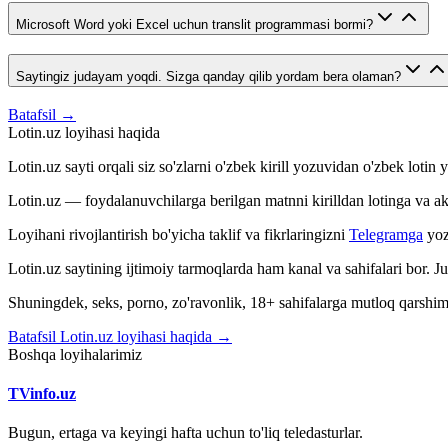
Microsoft Word yoki Excel uchun translit programmasi bormi?
Saytingiz judayam yoqdi. Sizga qanday qilib yordam bera olaman?
Batafsil →
Lotin.uz loyihasi haqida
Lotin.uz sayti orqali siz so'zlarni o'zbek kirill yozuvidan o'zbek loti
Lotin.uz — foydalanuvchilarga berilgan matnni kirilldan lotinga va aksin
Loyihani rivojlantirish bo'yicha taklif va fikrlaringizni
Telegramga
yoz
Lotin.uz saytining ijtimoiy tarmoqlarda ham kanal va sahifalari bor. 
Shuningdek, seks, porno, zo'ravonlik, 18+ sahifalarga mutloq qarshimiz
Batafsil Lotin.uz loyihasi haqida →
Boshqa loyihalarimiz
TVinfo.uz
Bugun, ertaga va keyingi hafta uchun to'liq teledasturlar.