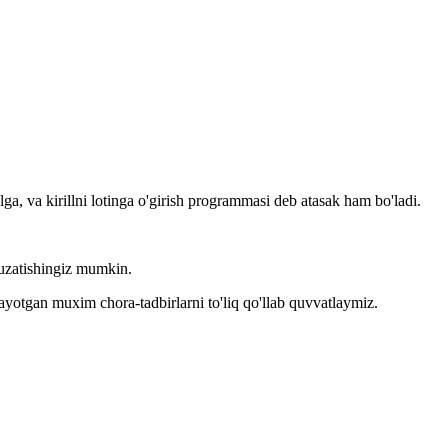
llga, va kirillni lotinga o'girish programmasi deb atasak ham bo'ladi.
kuzatishingiz mumkin.
layotgan muxim chora-tadbirlarni to'liq qo'llab quvvatlaymiz.