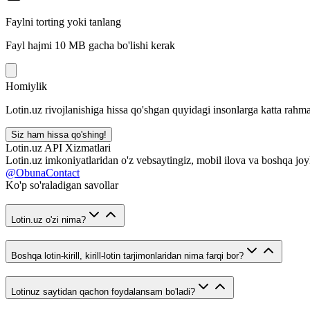
Faylni torting yoki tanlang
Fayl hajmi 10 MB gacha bo'lishi kerak
Homiylik
Lotin.uz rivojlanishiga hissa qo'shgan quyidagi insonlarga katta rahma
Siz ham hissa qo'shing!
Lotin.uz API Xizmatlari
Lotin.uz imkoniyatlaridan o'z vebsaytingiz, mobil ilova va boshqa joy
@ObunaContact
Ko'p so'raladigan savollar
Lotin.uz o'zi nima?
Boshqa lotin-kirill, kirill-lotin tarjimonlaridan nima farqi bor?
Lotinuz saytidan qachon foydalansam bo'ladi?