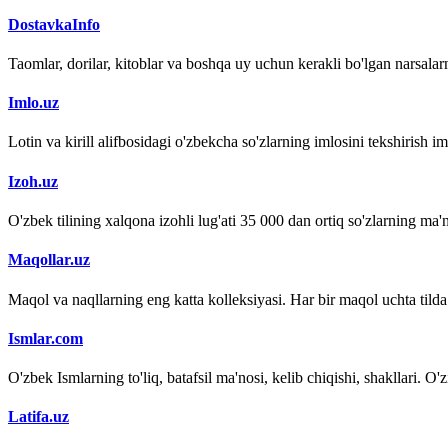
DostavkaInfo
Taomlar, dorilar, kitoblar va boshqa uy uchun kerakli bo'lgan narsalarn
Imlo.uz
Lotin va kirill alifbosidagi o'zbekcha so'zlarning imlosini tekshirish 
Izoh.uz
O'zbek tilining xalqona izohli lug'ati 35 000 dan ortiq so'zlarning ma'no
Maqollar.uz
Maqol va naqllarning eng katta kolleksiyasi. Har bir maqol uchta tilda (
Ismlar.com
O'zbek Ismlarning to'liq, batafsil ma'nosi, kelib chiqishi, shakllari. O'
Latifa.uz