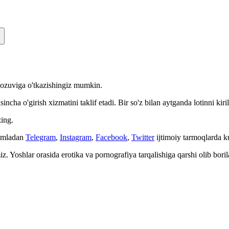
n yozuviga o'tkazishingiz mumkin.
cha o'girish xizmatini taklif etadi. Bir so'z bilan aytganda lotinni kiri
ing.
Jumladan
Telegram
,
Instagram
,
Facebook
,
Twitter
ijtimoiy tarmoqlarda 
. Yoshlar orasida erotika va pornografiya tarqalishiga qarshi olib bori