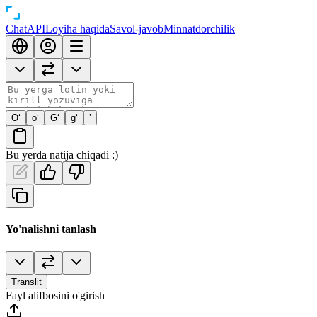
Chat
API
Loyiha haqida
Savol-javob
Minnatdorchilik
O‘
o‘
G‘
g‘
’
Bu yerda natija chiqadi :)
Yo'nalishni tanlash
Translit
Fayl alifbosini o'girish