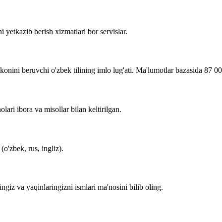
i yetkazib berish xizmatlari bor servislar.
imkonini beruvchi o'zbek tilining imlo lug'ati. Ma'lumotlar bazasida 87 0
lari ibora va misollar bilan keltirilgan.
o'zbek, rus, ingliz).
zingiz va yaqinlaringizni ismlari ma'nosini bilib oling.