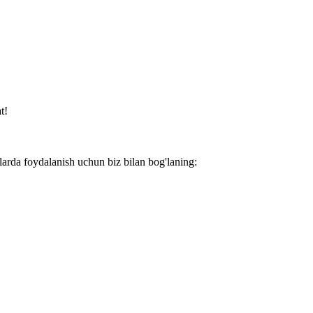
t!
larda foydalanish uchun biz bilan bog'laning: