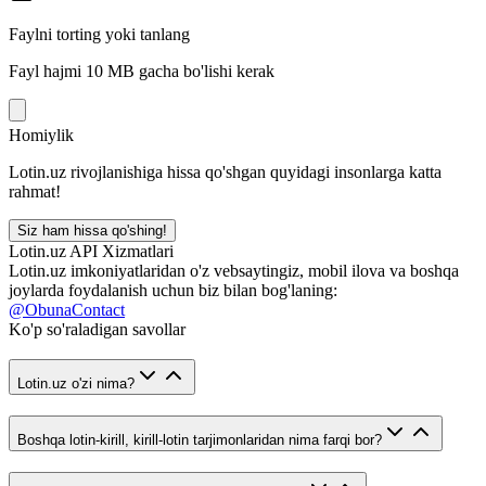
Faylni torting yoki tanlang
Fayl hajmi 10 MB gacha bo'lishi kerak
Homiylik
Lotin.uz rivojlanishiga hissa qo'shgan quyidagi insonlarga katta
rahmat!
Siz ham hissa qo'shing!
Lotin.uz API Xizmatlari
Lotin.uz imkoniyatlaridan o'z vebsaytingiz, mobil ilova va boshqa
joylarda foydalanish uchun biz bilan bog'laning:
@ObunaContact
Ko'p so'raladigan savollar
Lotin.uz o'zi nima?
Boshqa lotin-kirill, kirill-lotin tarjimonlaridan nima farqi bor?