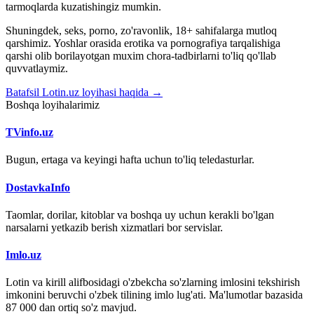
tarmoqlarda kuzatishingiz mumkin.
Shuningdek, seks, porno, zo'ravonlik, 18+ sahifalarga mutloq
qarshimiz. Yoshlar orasida erotika va pornografiya tarqalishiga
qarshi olib borilayotgan muxim chora-tadbirlarni to'liq qo'llab
quvvatlaymiz.
Batafsil Lotin.uz loyihasi haqida →
Boshqa loyihalarimiz
TVinfo.uz
Bugun, ertaga va keyingi hafta uchun to'liq teledasturlar.
DostavkaInfo
Taomlar, dorilar, kitoblar va boshqa uy uchun kerakli bo'lgan
narsalarni yetkazib berish xizmatlari bor servislar.
Imlo.uz
Lotin va kirill alifbosidagi o'zbekcha so'zlarning imlosini tekshirish
imkonini beruvchi o'zbek tilining imlo lug'ati. Ma'lumotlar bazasida
87 000 dan ortiq so'z mavjud.