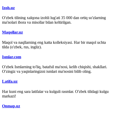
Izoh.uz
O'zbek tilining xalqona izohli lug'ati 35 000 dan ortiq so'zlarning
ma'nolari ibora va misollar bilan keltirilgan.
Maqollar.uz
Maqol va naqllarning eng katta kolleksiyasi. Har bir maqol uchta
tilda (o'zbek, rus, ingliz).
Ismlar.com
O'zbek Ismlarning to'liq, batafsil ma'nosi, kelib chiqishi, shakllari.
O'zingiz va yaqinlaringizni ismlari ma'nosini bilib oling.
Latifa.uz
Har kuni eng sara latifalar va kulguli rasmlar. O'zbek tilidagi kulgu
markazi!
Onmap.uz