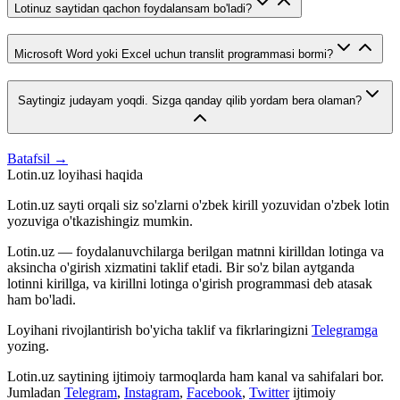
Lotinuz saytidan qachon foydalansam bo'ladi?
Microsoft Word yoki Excel uchun translit programmasi bormi?
Saytingiz judayam yoqdi. Sizga qanday qilib yordam bera olaman?
Batafsil →
Lotin.uz loyihasi haqida
Lotin.uz sayti orqali siz so'zlarni o'zbek kirill yozuvidan o'zbek lotin
yozuviga o'tkazishingiz mumkin.
Lotin.uz — foydalanuvchilarga berilgan matnni kirilldan lotinga va
aksincha o'girish xizmatini taklif etadi. Bir so'z bilan aytganda
lotinni kirillga, va kirillni lotinga o'girish programmasi deb atasak
ham bo'ladi.
Loyihani rivojlantirish bo'yicha taklif va fikrlaringizni
Telegramga
yozing.
Lotin.uz saytining ijtimoiy tarmoqlarda ham kanal va sahifalari bor.
Jumladan
Telegram
,
Instagram
,
Facebook
,
Twitter
ijtimoiy