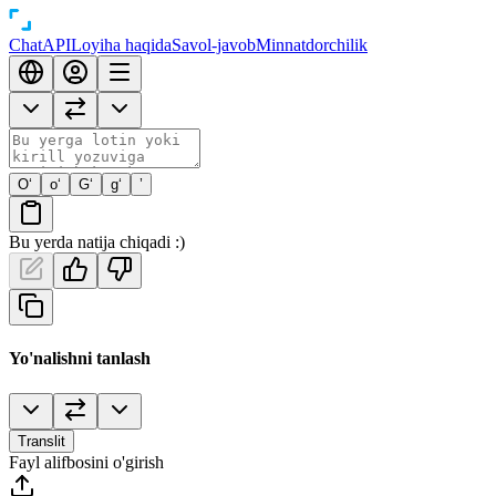
Chat
API
Loyiha haqida
Savol-javob
Minnatdorchilik
O‘
o‘
G‘
g‘
’
Bu yerda natija chiqadi :)
Yo'nalishni tanlash
Translit
Fayl alifbosini o'girish