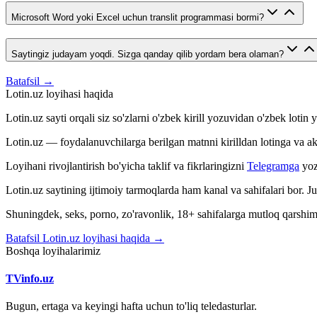
Microsoft Word yoki Excel uchun translit programmasi bormi?
Saytingiz judayam yoqdi. Sizga qanday qilib yordam bera olaman?
Batafsil →
Lotin.uz loyihasi haqida
Lotin.uz sayti orqali siz so'zlarni o'zbek kirill yozuvidan o'zbek loti
Lotin.uz — foydalanuvchilarga berilgan matnni kirilldan lotinga va aksin
Loyihani rivojlantirish bo'yicha taklif va fikrlaringizni
Telegramga
yoz
Lotin.uz saytining ijtimoiy tarmoqlarda ham kanal va sahifalari bor. 
Shuningdek, seks, porno, zo'ravonlik, 18+ sahifalarga mutloq qarshimiz
Batafsil Lotin.uz loyihasi haqida →
Boshqa loyihalarimiz
TVinfo.uz
Bugun, ertaga va keyingi hafta uchun to'liq teledasturlar.