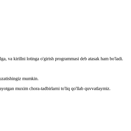
llga, va kirillni lotinga o'girish programmasi deb atasak ham bo'ladi.
kuzatishingiz mumkin.
layotgan muxim chora-tadbirlarni to'liq qo'llab quvvatlaymiz.