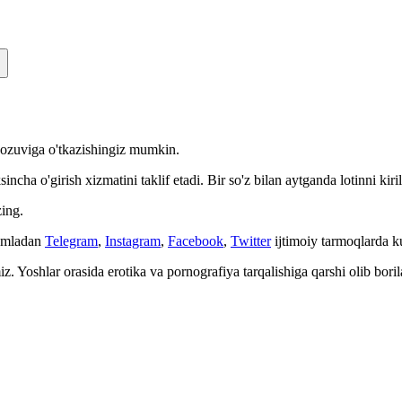
n yozuviga o'tkazishingiz mumkin.
cha o'girish xizmatini taklif etadi. Bir so'z bilan aytganda lotinni kiri
ing.
Jumladan
Telegram
,
Instagram
,
Facebook
,
Twitter
ijtimoiy tarmoqlarda 
. Yoshlar orasida erotika va pornografiya tarqalishiga qarshi olib bori