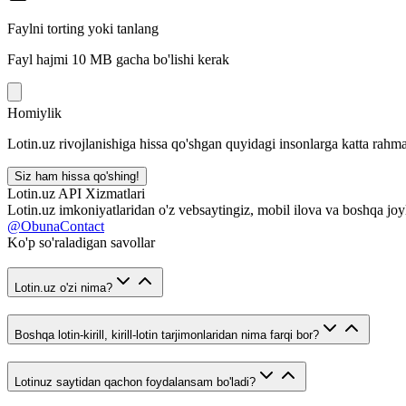
Faylni torting yoki tanlang
Fayl hajmi 10 MB gacha bo'lishi kerak
Homiylik
Lotin.uz rivojlanishiga hissa qo'shgan quyidagi insonlarga katta rahma
Siz ham hissa qo'shing!
Lotin.uz API Xizmatlari
Lotin.uz imkoniyatlaridan o'z vebsaytingiz, mobil ilova va boshqa joy
@ObunaContact
Ko'p so'raladigan savollar
Lotin.uz o'zi nima?
Boshqa lotin-kirill, kirill-lotin tarjimonlaridan nima farqi bor?
Lotinuz saytidan qachon foydalansam bo'ladi?