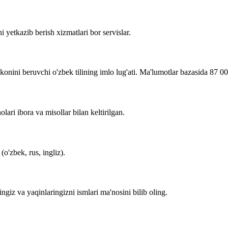
i yetkazib berish xizmatlari bor servislar.
imkonini beruvchi o'zbek tilining imlo lug'ati. Ma'lumotlar bazasida 87 0
lari ibora va misollar bilan keltirilgan.
o'zbek, rus, ingliz).
zingiz va yaqinlaringizni ismlari ma'nosini bilib oling.