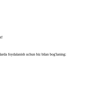
t!
larda foydalanish uchun biz bilan bog'laning: