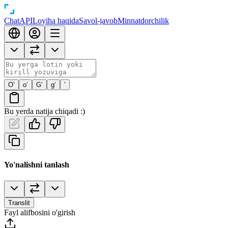
Chat
API
Loyiha haqida
Savol-javob
Minnatdorchilik
O‘
o‘
G‘
g‘
’
Bu yerda natija chiqadi :)
Yo'nalishni tanlash
Translit
Fayl alifbosini o'girish