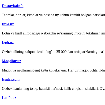
DostavkaInfo
Taomlar, dorilar, kitoblar va boshqa uy uchun kerakli bo'lgan narsalarn
Imlo.uz
Lotin va kirill alifbosidagi o'zbekcha so'zlarning imlosini tekshirish 
Izoh.uz
O'zbek tilining xalqona izohli lug'ati 35 000 dan ortiq so'zlarning ma'no
Maqollar.uz
Maqol va naqllarning eng katta kolleksiyasi. Har bir maqol uchta tilda (
Ismlar.com
O'zbek Ismlarning to'liq, batafsil ma'nosi, kelib chiqishi, shakllari. O'
Latifa.uz