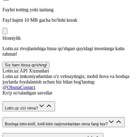
Faylni torting yoki tanlang
Fayl hajmi 10 MB gacha bo'lishi kerak
Homiylik
Lotin.uz rivojlanishiga hissa qo'shgan quyidagi insonlarga katta
rahmat!
Siz ham hissa qo'shing!
Lotin.uz API Xizmatlari
Lotin.uz imkoniyatlaridan o'z vebsaytingiz, mobil ilova va boshqa
joylarda foydalanish uchun biz bilan bog'laning:
@ObunaContact
Ko'p so'raladigan savollar
Lotin.uz o'zi nima?
Boshqa lotin-kirill, kirill-lotin tarjimonlaridan nima farqi bor?