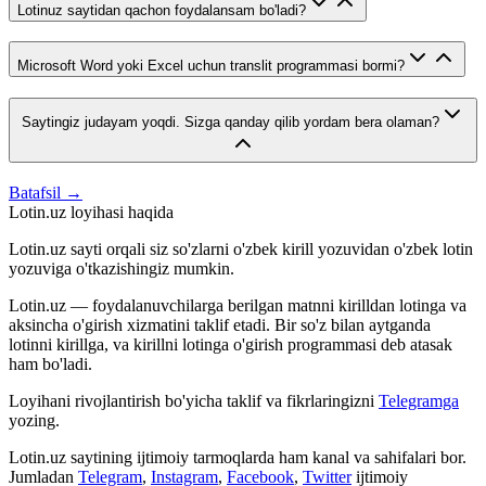
Lotinuz saytidan qachon foydalansam bo'ladi?
Microsoft Word yoki Excel uchun translit programmasi bormi?
Saytingiz judayam yoqdi. Sizga qanday qilib yordam bera olaman?
Batafsil →
Lotin.uz loyihasi haqida
Lotin.uz sayti orqali siz so'zlarni o'zbek kirill yozuvidan o'zbek lotin
yozuviga o'tkazishingiz mumkin.
Lotin.uz — foydalanuvchilarga berilgan matnni kirilldan lotinga va
aksincha o'girish xizmatini taklif etadi. Bir so'z bilan aytganda
lotinni kirillga, va kirillni lotinga o'girish programmasi deb atasak
ham bo'ladi.
Loyihani rivojlantirish bo'yicha taklif va fikrlaringizni
Telegramga
yozing.
Lotin.uz saytining ijtimoiy tarmoqlarda ham kanal va sahifalari bor.
Jumladan
Telegram
,
Instagram
,
Facebook
,
Twitter
ijtimoiy