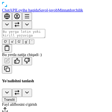
Chat
API
Loyiha haqida
Savol-javob
Minnatdorchilik
O‘
o‘
G‘
g‘
’
Bu yerda natija chiqadi :)
Yo'nalishni tanlash
Translit
Fayl alifbosini o'girish