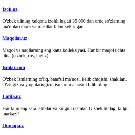
Izoh.uz
O'zbek tilining xalqona izohli lug'ati 35 000 dan ortiq so'zlarning
ma'nolari ibora va misollar bilan keltirilgan.
Maqollar.uz
Maqol va naqllarning eng katta kolleksiyasi. Har bir maqol uchta
tilda (o'zbek, rus, ingliz).
Ismlar.com
O'zbek Ismlarning to'liq, batafsil ma'nosi, kelib chiqishi, shakllari.
O'zingiz va yaqinlaringizni ismlari ma'nosini bilib oling.
Latifa.uz
Har kuni eng sara latifalar va kulguli rasmlar. O'zbek tilidagi kulgu
markazi!
Onmap.uz