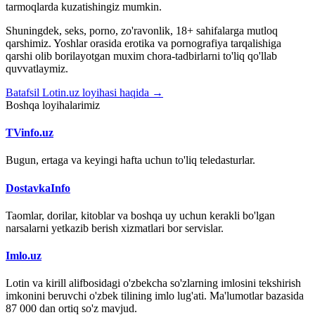
tarmoqlarda kuzatishingiz mumkin.
Shuningdek, seks, porno, zo'ravonlik, 18+ sahifalarga mutloq
qarshimiz. Yoshlar orasida erotika va pornografiya tarqalishiga
qarshi olib borilayotgan muxim chora-tadbirlarni to'liq qo'llab
quvvatlaymiz.
Batafsil Lotin.uz loyihasi haqida →
Boshqa loyihalarimiz
TVinfo.uz
Bugun, ertaga va keyingi hafta uchun to'liq teledasturlar.
DostavkaInfo
Taomlar, dorilar, kitoblar va boshqa uy uchun kerakli bo'lgan
narsalarni yetkazib berish xizmatlari bor servislar.
Imlo.uz
Lotin va kirill alifbosidagi o'zbekcha so'zlarning imlosini tekshirish
imkonini beruvchi o'zbek tilining imlo lug'ati. Ma'lumotlar bazasida
87 000 dan ortiq so'z mavjud.