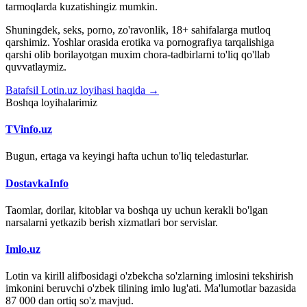
tarmoqlarda kuzatishingiz mumkin.
Shuningdek, seks, porno, zo'ravonlik, 18+ sahifalarga mutloq
qarshimiz. Yoshlar orasida erotika va pornografiya tarqalishiga
qarshi olib borilayotgan muxim chora-tadbirlarni to'liq qo'llab
quvvatlaymiz.
Batafsil Lotin.uz loyihasi haqida →
Boshqa loyihalarimiz
TVinfo.uz
Bugun, ertaga va keyingi hafta uchun to'liq teledasturlar.
DostavkaInfo
Taomlar, dorilar, kitoblar va boshqa uy uchun kerakli bo'lgan
narsalarni yetkazib berish xizmatlari bor servislar.
Imlo.uz
Lotin va kirill alifbosidagi o'zbekcha so'zlarning imlosini tekshirish
imkonini beruvchi o'zbek tilining imlo lug'ati. Ma'lumotlar bazasida
87 000 dan ortiq so'z mavjud.