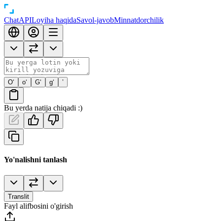
Chat
API
Loyiha haqida
Savol-javob
Minnatdorchilik
O‘
o‘
G‘
g‘
’
Bu yerda natija chiqadi :)
Yo'nalishni tanlash
Translit
Fayl alifbosini o'girish