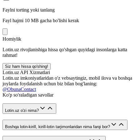
Faylni torting yoki tanlang
Fayl hajmi 10 MB gacha bo'lishi kerak
Homiylik
Lotin.uz rivojlanishiga hissa qo'shgan quyidagi insonlarga katta
rahmat!
Siz ham hissa qo'shing!
Lotin.uz API Xizmatlari
Lotin.uz imkoniyatlaridan o'z vebsaytingiz, mobil ilova va boshqa
joylarda foydalanish uchun biz bilan bog'laning:
@ObunaContact
Ko'p so'raladigan savollar
Lotin.uz o'zi nima?
Boshqa lotin-kirill, kirill-lotin tarjimonlaridan nima farqi bor?