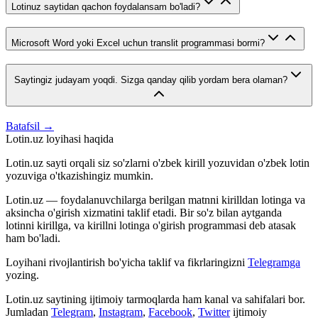
Lotinuz saytidan qachon foydalansam bo'ladi?
Microsoft Word yoki Excel uchun translit programmasi bormi?
Saytingiz judayam yoqdi. Sizga qanday qilib yordam bera olaman?
Batafsil →
Lotin.uz loyihasi haqida
Lotin.uz sayti orqali siz so'zlarni o'zbek kirill yozuvidan o'zbek lotin
yozuviga o'tkazishingiz mumkin.
Lotin.uz — foydalanuvchilarga berilgan matnni kirilldan lotinga va
aksincha o'girish xizmatini taklif etadi. Bir so'z bilan aytganda
lotinni kirillga, va kirillni lotinga o'girish programmasi deb atasak
ham bo'ladi.
Loyihani rivojlantirish bo'yicha taklif va fikrlaringizni
Telegramga
yozing.
Lotin.uz saytining ijtimoiy tarmoqlarda ham kanal va sahifalari bor.
Jumladan
Telegram
,
Instagram
,
Facebook
,
Twitter
ijtimoiy