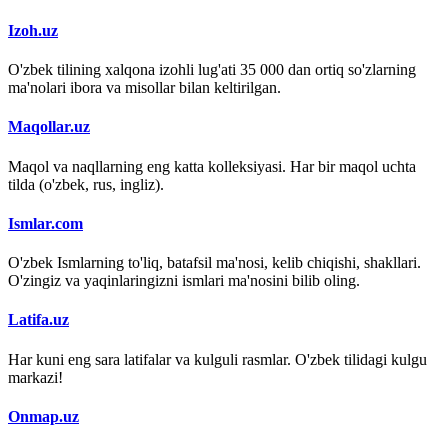
Izoh.uz
O'zbek tilining xalqona izohli lug'ati 35 000 dan ortiq so'zlarning
ma'nolari ibora va misollar bilan keltirilgan.
Maqollar.uz
Maqol va naqllarning eng katta kolleksiyasi. Har bir maqol uchta
tilda (o'zbek, rus, ingliz).
Ismlar.com
O'zbek Ismlarning to'liq, batafsil ma'nosi, kelib chiqishi, shakllari.
O'zingiz va yaqinlaringizni ismlari ma'nosini bilib oling.
Latifa.uz
Har kuni eng sara latifalar va kulguli rasmlar. O'zbek tilidagi kulgu
markazi!
Onmap.uz