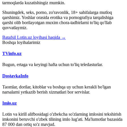
tarmoqlarda kuzatishingiz mumkin.
Shuningdek, seks, porno, zo'ravonlik, 18+ sahifalarga mutloq
qarshimiz. Yoshlar orasida erotika va pornografiya tarqalishiga
qarshi olib borilayotgan muxim chora-tadbirlarni to'liq qo'llab
quvvatlaymiz.
Batafsil Lotin.uz loyihasi haqida →
Boshqa loyihalarimiz
TVinfo.uz
Bugun, ertaga va keyingi hafta uchun to'liq teledasturlar.
DostavkaInfo
Taomlar, dorilar, kitoblar va boshqa uy uchun kerakli bo'lgan
narsalarni yetkazib berish xizmatlari bor servislar.
Imlo.uz
Lotin va kirill alifbosidagi o'zbekcha so'zlarning imlosini tekshirish
imkonini beruvchi o'zbek tilining imlo lug'ati. Ma'lumotlar bazasida
87 000 dan ortiq so'z mavjud.