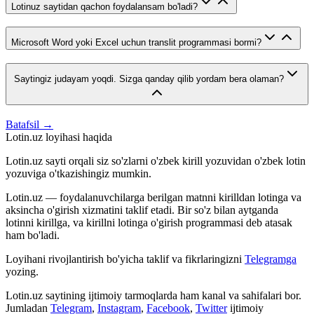
Lotinuz saytidan qachon foydalansam bo'ladi?
Microsoft Word yoki Excel uchun translit programmasi bormi?
Saytingiz judayam yoqdi. Sizga qanday qilib yordam bera olaman?
Batafsil →
Lotin.uz loyihasi haqida
Lotin.uz sayti orqali siz so'zlarni o'zbek kirill yozuvidan o'zbek lotin
yozuviga o'tkazishingiz mumkin.
Lotin.uz — foydalanuvchilarga berilgan matnni kirilldan lotinga va
aksincha o'girish xizmatini taklif etadi. Bir so'z bilan aytganda
lotinni kirillga, va kirillni lotinga o'girish programmasi deb atasak
ham bo'ladi.
Loyihani rivojlantirish bo'yicha taklif va fikrlaringizni
Telegramga
yozing.
Lotin.uz saytining ijtimoiy tarmoqlarda ham kanal va sahifalari bor.
Jumladan
Telegram
,
Instagram
,
Facebook
,
Twitter
ijtimoiy