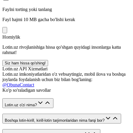
Faylni torting yoki tanlang
Fayl hajmi 10 MB gacha bo'lishi kerak
Homiylik
Lotin.uz rivojlanishiga hissa qo'shgan quyidagi insonlarga katta
rahmat!
Siz ham hissa qo'shing!
Lotin.uz API Xizmatlari
Lotin.uz imkoniyatlaridan o'z vebsaytingiz, mobil ilova va boshqa
joylarda foydalanish uchun biz bilan bog'laning:
@ObunaContact
Ko'p so'raladigan savollar
Lotin.uz o'zi nima?
Boshqa lotin-kirill, kirill-lotin tarjimonlaridan nima farqi bor?