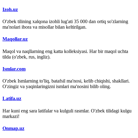
Izoh.uz
O'zbek tilining xalqona izohli lug'ati 35 000 dan ortiq so'zlarning
ma'nolari ibora va misollar bilan keltirilgan.
Maqollar.uz
Maqol va naqllarning eng katta kolleksiyasi. Har bir maqol uchta
tilda (o'zbek, rus, ingliz).
Ismlar.com
O'zbek Ismlarning to'liq, batafsil ma'nosi, kelib chiqishi, shakllari.
O'zingiz va yaqinlaringizni ismlari ma'nosini bilib oling.
Latifa.uz
Har kuni eng sara latifalar va kulguli rasmlar. O'zbek tilidagi kulgu
markazi!
Onmap.uz