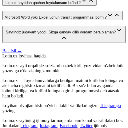
Lotinuz saytidan qachon foydalansam bo'ladi?
Microsoft Word yoki Excel uchun translit programmasi bormi?
Saytingiz judayam yoqdi. Sizga qanday qilib yordam bera olaman?
Batafsil →
Lotin.uz loyihasi haqida
Lotin.uz sayti orqali siz so'zlarni o'zbek kirill yozuvidan o'zbek lotin
yozuviga o'tkazishingiz mumkin.
Lotin.uz — foydalanuvchilarga berilgan matnni kirilldan lotinga va
aksincha o'girish xizmatini taklif etadi. Bir so'z bilan aytganda
lotinni kirillga, va kirillni lotinga o'girish programmasi deb atasak
ham bo'ladi.
Loyihani rivojlantirish bo'yicha taklif va fikrlaringizni
Telegramga
yozing.
Lotin.uz saytining ijtimoiy tarmoqlarda ham kanal va sahifalari bor.
Jumladan
Telegram
,
Instagram
,
Facebook
,
Twitter
ijtimoiy