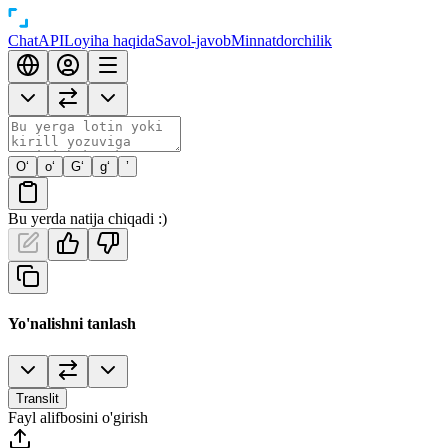
Chat
API
Loyiha haqida
Savol-javob
Minnatdorchilik
O‘
o‘
G‘
g‘
’
Bu yerda natija chiqadi :)
Yo'nalishni tanlash
Translit
Fayl alifbosini o'girish