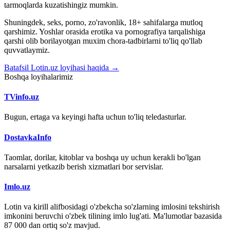
tarmoqlarda kuzatishingiz mumkin.
Shuningdek, seks, porno, zo'ravonlik, 18+ sahifalarga mutloq
qarshimiz. Yoshlar orasida erotika va pornografiya tarqalishiga
qarshi olib borilayotgan muxim chora-tadbirlarni to'liq qo'llab
quvvatlaymiz.
Batafsil Lotin.uz loyihasi haqida →
Boshqa loyihalarimiz
TVinfo.uz
Bugun, ertaga va keyingi hafta uchun to'liq teledasturlar.
DostavkaInfo
Taomlar, dorilar, kitoblar va boshqa uy uchun kerakli bo'lgan
narsalarni yetkazib berish xizmatlari bor servislar.
Imlo.uz
Lotin va kirill alifbosidagi o'zbekcha so'zlarning imlosini tekshirish
imkonini beruvchi o'zbek tilining imlo lug'ati. Ma'lumotlar bazasida
87 000 dan ortiq so'z mavjud.