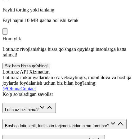
Faylni torting yoki tanlang
Fayl hajmi 10 MB gacha bo'lishi kerak
Homiylik
Lotin.uz rivojlanishiga hissa qo'shgan quyidagi insonlarga katta
rahmat!
Siz ham hissa qo'shing!
Lotin.uz API Xizmatlari
Lotin.uz imkoniyatlaridan o'z vebsaytingiz, mobil ilova va boshqa
joylarda foydalanish uchun biz bilan bog'laning:
@ObunaContact
Ko'p so'raladigan savollar
Lotin.uz o'zi nima?
Boshqa lotin-kirill, kirill-lotin tarjimonlaridan nima farqi bor?