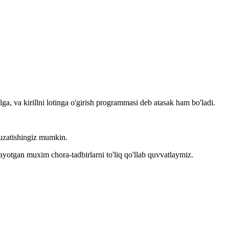
llga, va kirillni lotinga o'girish programmasi deb atasak ham bo'ladi.
kuzatishingiz mumkin.
layotgan muxim chora-tadbirlarni to'liq qo'llab quvvatlaymiz.