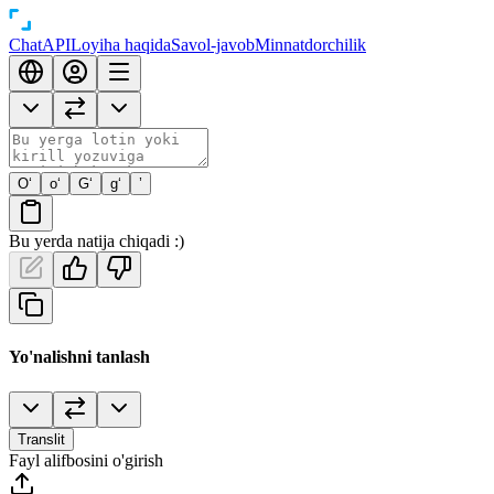
Chat
API
Loyiha haqida
Savol-javob
Minnatdorchilik
O‘
o‘
G‘
g‘
’
Bu yerda natija chiqadi :)
Yo'nalishni tanlash
Translit
Fayl alifbosini o'girish