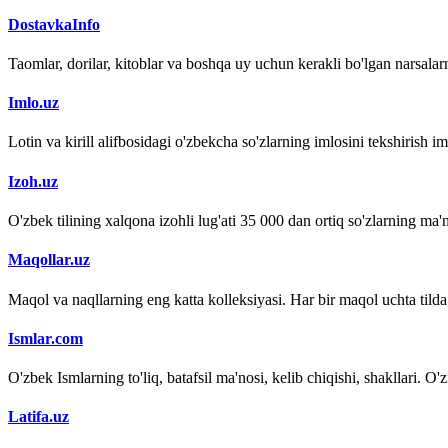
DostavkaInfo
Taomlar, dorilar, kitoblar va boshqa uy uchun kerakli bo'lgan narsalarn
Imlo.uz
Lotin va kirill alifbosidagi o'zbekcha so'zlarning imlosini tekshirish 
Izoh.uz
O'zbek tilining xalqona izohli lug'ati 35 000 dan ortiq so'zlarning ma'no
Maqollar.uz
Maqol va naqllarning eng katta kolleksiyasi. Har bir maqol uchta tilda (
Ismlar.com
O'zbek Ismlarning to'liq, batafsil ma'nosi, kelib chiqishi, shakllari. O'
Latifa.uz