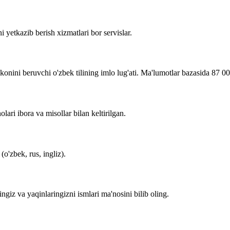
i yetkazib berish xizmatlari bor servislar.
imkonini beruvchi o'zbek tilining imlo lug'ati. Ma'lumotlar bazasida 87 0
lari ibora va misollar bilan keltirilgan.
o'zbek, rus, ingliz).
zingiz va yaqinlaringizni ismlari ma'nosini bilib oling.