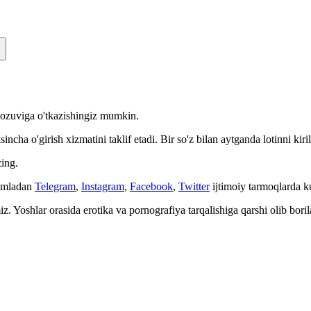
n yozuviga o'tkazishingiz mumkin.
cha o'girish xizmatini taklif etadi. Bir so'z bilan aytganda lotinni kiri
ing.
Jumladan
Telegram
,
Instagram
,
Facebook
,
Twitter
ijtimoiy tarmoqlarda 
. Yoshlar orasida erotika va pornografiya tarqalishiga qarshi olib bori