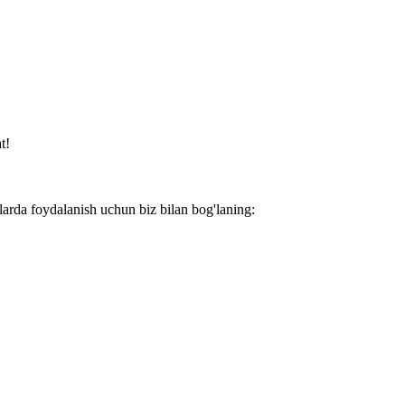
t!
larda foydalanish uchun biz bilan bog'laning: