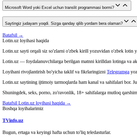
Microsoft Word yoki Excel uchun translit programmasi bormi?
Saytingiz judayam yoqdi. Sizga qanday qilib yordam bera olaman?
Batafsil →
Lotin.uz loyihasi haqida
Lotin.uz sayti orqali siz so'zlarni o'zbek kirill yozuvidan o'zbek loti
Lotin.uz — foydalanuvchilarga berilgan matnni kirilldan lotinga va aksin
Loyihani rivojlantirish bo'yicha taklif va fikrlaringizni
Telegramga
yoz
Lotin.uz saytining ijtimoiy tarmoqlarda ham kanal va sahifalari bor. 
Shuningdek, seks, porno, zo'ravonlik, 18+ sahifalarga mutloq qarshimiz
Batafsil Lotin.uz loyihasi haqida →
Boshqa loyihalarimiz
TVinfo.uz
Bugun, ertaga va keyingi hafta uchun to'liq teledasturlar.