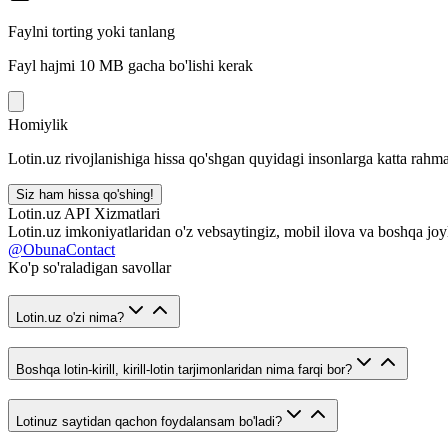
Faylni torting yoki tanlang
Fayl hajmi 10 MB gacha bo'lishi kerak
Homiylik
Lotin.uz rivojlanishiga hissa qo'shgan quyidagi insonlarga katta rahma
Siz ham hissa qo'shing!
Lotin.uz API Xizmatlari
Lotin.uz imkoniyatlaridan o'z vebsaytingiz, mobil ilova va boshqa joy
@ObunaContact
Ko'p so'raladigan savollar
Lotin.uz o'zi nima?
Boshqa lotin-kirill, kirill-lotin tarjimonlaridan nima farqi bor?
Lotinuz saytidan qachon foydalansam bo'ladi?