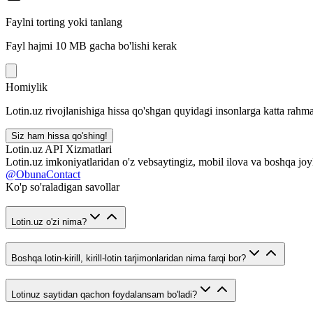
Faylni torting yoki tanlang
Fayl hajmi 10 MB gacha bo'lishi kerak
Homiylik
Lotin.uz rivojlanishiga hissa qo'shgan quyidagi insonlarga katta rahma
Siz ham hissa qo'shing!
Lotin.uz API Xizmatlari
Lotin.uz imkoniyatlaridan o'z vebsaytingiz, mobil ilova va boshqa joy
@ObunaContact
Ko'p so'raladigan savollar
Lotin.uz o'zi nima?
Boshqa lotin-kirill, kirill-lotin tarjimonlaridan nima farqi bor?
Lotinuz saytidan qachon foydalansam bo'ladi?