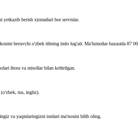
i yetkazib berish xizmatlari bor servislar.
imkonini beruvchi o'zbek tilining imlo lug'ati. Ma'lumotlar bazasida 87 0
lari ibora va misollar bilan keltirilgan.
o'zbek, rus, ingliz).
zingiz va yaqinlaringizni ismlari ma'nosini bilib oling.