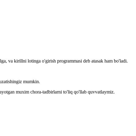
llga, va kirillni lotinga o'girish programmasi deb atasak ham bo'ladi.
kuzatishingiz mumkin.
layotgan muxim chora-tadbirlarni to'liq qo'llab quvvatlaymiz.