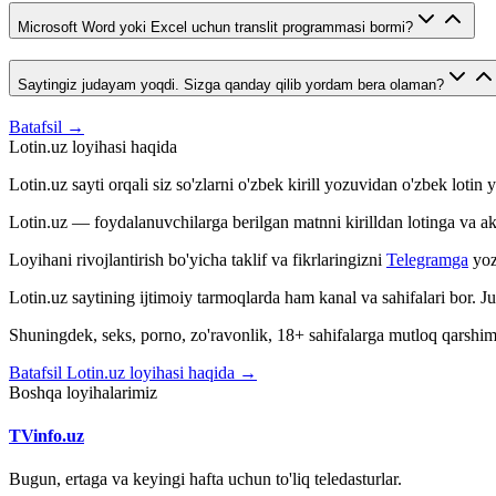
Microsoft Word yoki Excel uchun translit programmasi bormi?
Saytingiz judayam yoqdi. Sizga qanday qilib yordam bera olaman?
Batafsil →
Lotin.uz loyihasi haqida
Lotin.uz sayti orqali siz so'zlarni o'zbek kirill yozuvidan o'zbek loti
Lotin.uz — foydalanuvchilarga berilgan matnni kirilldan lotinga va aksin
Loyihani rivojlantirish bo'yicha taklif va fikrlaringizni
Telegramga
yoz
Lotin.uz saytining ijtimoiy tarmoqlarda ham kanal va sahifalari bor. 
Shuningdek, seks, porno, zo'ravonlik, 18+ sahifalarga mutloq qarshimiz
Batafsil Lotin.uz loyihasi haqida →
Boshqa loyihalarimiz
TVinfo.uz
Bugun, ertaga va keyingi hafta uchun to'liq teledasturlar.