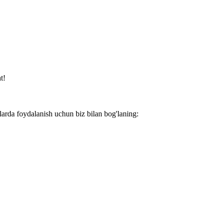
t!
larda foydalanish uchun biz bilan bog'laning: