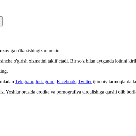
n yozuviga o'tkazishingiz mumkin.
cha o'girish xizmatini taklif etadi. Bir so'z bilan aytganda lotinni kiri
ing.
Jumladan
Telegram
,
Instagram
,
Facebook
,
Twitter
ijtimoiy tarmoqlarda 
. Yoshlar orasida erotika va pornografiya tarqalishiga qarshi olib bori