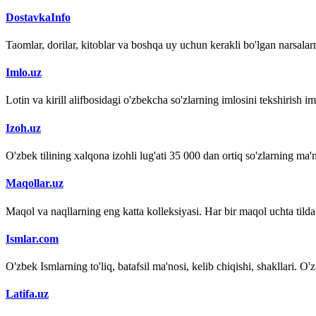
DostavkaInfo
Taomlar, dorilar, kitoblar va boshqa uy uchun kerakli bo'lgan narsalarn
Imlo.uz
Lotin va kirill alifbosidagi o'zbekcha so'zlarning imlosini tekshirish 
Izoh.uz
O'zbek tilining xalqona izohli lug'ati 35 000 dan ortiq so'zlarning ma'no
Maqollar.uz
Maqol va naqllarning eng katta kolleksiyasi. Har bir maqol uchta tilda (
Ismlar.com
O'zbek Ismlarning to'liq, batafsil ma'nosi, kelib chiqishi, shakllari. O'
Latifa.uz