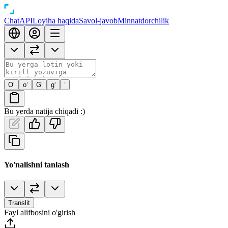
Chat
API
Loyiha haqida
Savol-javob
Minnatdorchilik
O‘
o‘
G‘
g‘
’
Bu yerda natija chiqadi :)
Yo'nalishni tanlash
Translit
Fayl alifbosini o'girish