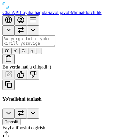
Chat
API
Loyiha haqida
Savol-javob
Minnatdorchilik
O‘
o‘
G‘
g‘
’
Bu yerda natija chiqadi :)
Yo'nalishni tanlash
Translit
Fayl alifbosini o'girish