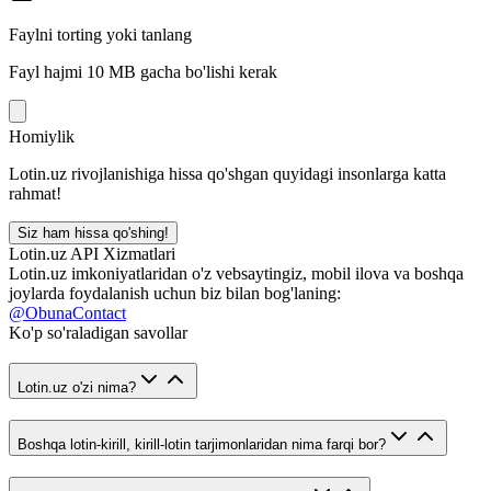
Faylni torting yoki tanlang
Fayl hajmi 10 MB gacha bo'lishi kerak
Homiylik
Lotin.uz rivojlanishiga hissa qo'shgan quyidagi insonlarga katta
rahmat!
Siz ham hissa qo'shing!
Lotin.uz API Xizmatlari
Lotin.uz imkoniyatlaridan o'z vebsaytingiz, mobil ilova va boshqa
joylarda foydalanish uchun biz bilan bog'laning:
@ObunaContact
Ko'p so'raladigan savollar
Lotin.uz o'zi nima?
Boshqa lotin-kirill, kirill-lotin tarjimonlaridan nima farqi bor?