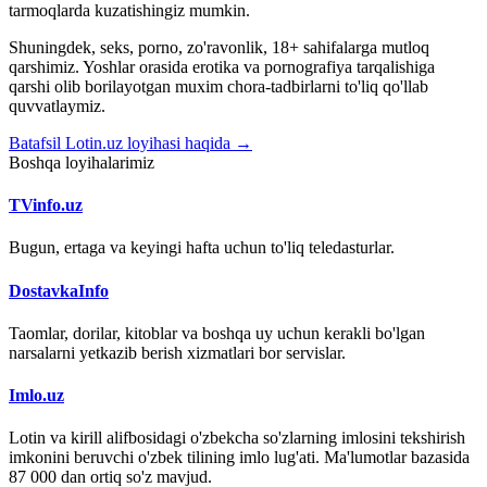
tarmoqlarda kuzatishingiz mumkin.
Shuningdek, seks, porno, zo'ravonlik, 18+ sahifalarga mutloq
qarshimiz. Yoshlar orasida erotika va pornografiya tarqalishiga
qarshi olib borilayotgan muxim chora-tadbirlarni to'liq qo'llab
quvvatlaymiz.
Batafsil Lotin.uz loyihasi haqida →
Boshqa loyihalarimiz
TVinfo.uz
Bugun, ertaga va keyingi hafta uchun to'liq teledasturlar.
DostavkaInfo
Taomlar, dorilar, kitoblar va boshqa uy uchun kerakli bo'lgan
narsalarni yetkazib berish xizmatlari bor servislar.
Imlo.uz
Lotin va kirill alifbosidagi o'zbekcha so'zlarning imlosini tekshirish
imkonini beruvchi o'zbek tilining imlo lug'ati. Ma'lumotlar bazasida
87 000 dan ortiq so'z mavjud.