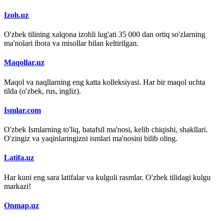
Izoh.uz
O'zbek tilining xalqona izohli lug'ati 35 000 dan ortiq so'zlarning
ma'nolari ibora va misollar bilan keltirilgan.
Maqollar.uz
Maqol va naqllarning eng katta kolleksiyasi. Har bir maqol uchta
tilda (o'zbek, rus, ingliz).
Ismlar.com
O'zbek Ismlarning to'liq, batafsil ma'nosi, kelib chiqishi, shakllari.
O'zingiz va yaqinlaringizni ismlari ma'nosini bilib oling.
Latifa.uz
Har kuni eng sara latifalar va kulguli rasmlar. O'zbek tilidagi kulgu
markazi!
Onmap.uz