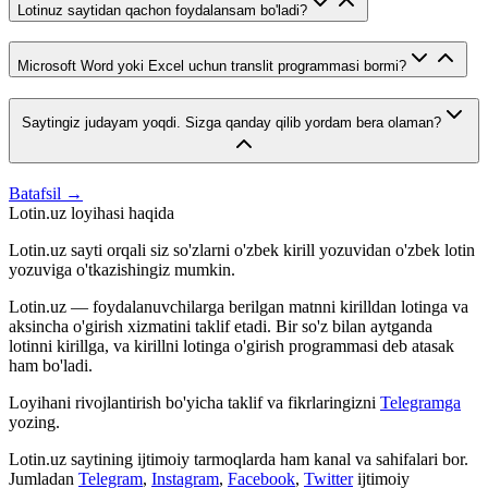
Lotinuz saytidan qachon foydalansam bo'ladi?
Microsoft Word yoki Excel uchun translit programmasi bormi?
Saytingiz judayam yoqdi. Sizga qanday qilib yordam bera olaman?
Batafsil →
Lotin.uz loyihasi haqida
Lotin.uz sayti orqali siz so'zlarni o'zbek kirill yozuvidan o'zbek lotin
yozuviga o'tkazishingiz mumkin.
Lotin.uz — foydalanuvchilarga berilgan matnni kirilldan lotinga va
aksincha o'girish xizmatini taklif etadi. Bir so'z bilan aytganda
lotinni kirillga, va kirillni lotinga o'girish programmasi deb atasak
ham bo'ladi.
Loyihani rivojlantirish bo'yicha taklif va fikrlaringizni
Telegramga
yozing.
Lotin.uz saytining ijtimoiy tarmoqlarda ham kanal va sahifalari bor.
Jumladan
Telegram
,
Instagram
,
Facebook
,
Twitter
ijtimoiy