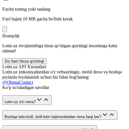
Faylni torting yoki tanlang
Fayl hajmi 10 MB gacha bo'lishi kerak
Homiylik
Lotin.uz rivojlanishiga hissa qo'shgan quyidagi insonlarga katta
rahmat!
Siz ham hissa qo'shing!
Lotin.uz API Xizmatlari
Lotin.uz imkoniyatlaridan o'z vebsaytingiz, mobil ilova va boshqa
joylarda foydalanish uchun biz bilan bog'laning:
@ObunaContact
Ko'p so'raladigan savollar
Lotin.uz o'zi nima?
Boshqa lotin-kirill, kirill-lotin tarjimonlaridan nima farqi bor?