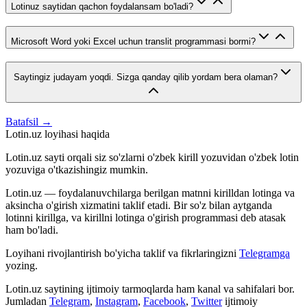
Lotinuz saytidan qachon foydalansam bo'ladi?
Microsoft Word yoki Excel uchun translit programmasi bormi?
Saytingiz judayam yoqdi. Sizga qanday qilib yordam bera olaman?
Batafsil →
Lotin.uz loyihasi haqida
Lotin.uz sayti orqali siz so'zlarni o'zbek kirill yozuvidan o'zbek lotin
yozuviga o'tkazishingiz mumkin.
Lotin.uz — foydalanuvchilarga berilgan matnni kirilldan lotinga va
aksincha o'girish xizmatini taklif etadi. Bir so'z bilan aytganda
lotinni kirillga, va kirillni lotinga o'girish programmasi deb atasak
ham bo'ladi.
Loyihani rivojlantirish bo'yicha taklif va fikrlaringizni
Telegramga
yozing.
Lotin.uz saytining ijtimoiy tarmoqlarda ham kanal va sahifalari bor.
Jumladan
Telegram
,
Instagram
,
Facebook
,
Twitter
ijtimoiy