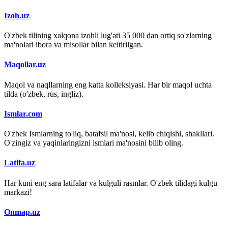
Izoh.uz
O'zbek tilining xalqona izohli lug'ati 35 000 dan ortiq so'zlarning
ma'nolari ibora va misollar bilan keltirilgan.
Maqollar.uz
Maqol va naqllarning eng katta kolleksiyasi. Har bir maqol uchta
tilda (o'zbek, rus, ingliz).
Ismlar.com
O'zbek Ismlarning to'liq, batafsil ma'nosi, kelib chiqishi, shakllari.
O'zingiz va yaqinlaringizni ismlari ma'nosini bilib oling.
Latifa.uz
Har kuni eng sara latifalar va kulguli rasmlar. O'zbek tilidagi kulgu
markazi!
Onmap.uz