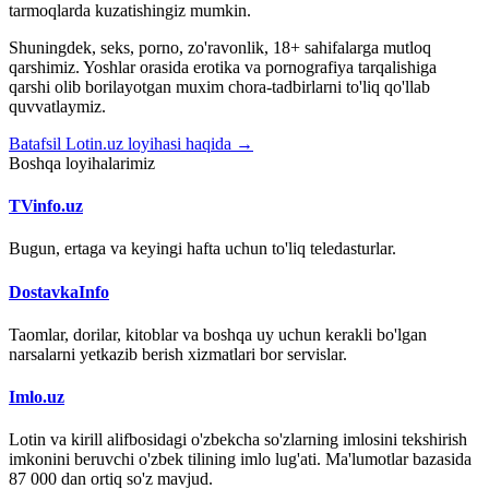
tarmoqlarda kuzatishingiz mumkin.
Shuningdek, seks, porno, zo'ravonlik, 18+ sahifalarga mutloq
qarshimiz. Yoshlar orasida erotika va pornografiya tarqalishiga
qarshi olib borilayotgan muxim chora-tadbirlarni to'liq qo'llab
quvvatlaymiz.
Batafsil Lotin.uz loyihasi haqida →
Boshqa loyihalarimiz
TVinfo.uz
Bugun, ertaga va keyingi hafta uchun to'liq teledasturlar.
DostavkaInfo
Taomlar, dorilar, kitoblar va boshqa uy uchun kerakli bo'lgan
narsalarni yetkazib berish xizmatlari bor servislar.
Imlo.uz
Lotin va kirill alifbosidagi o'zbekcha so'zlarning imlosini tekshirish
imkonini beruvchi o'zbek tilining imlo lug'ati. Ma'lumotlar bazasida
87 000 dan ortiq so'z mavjud.