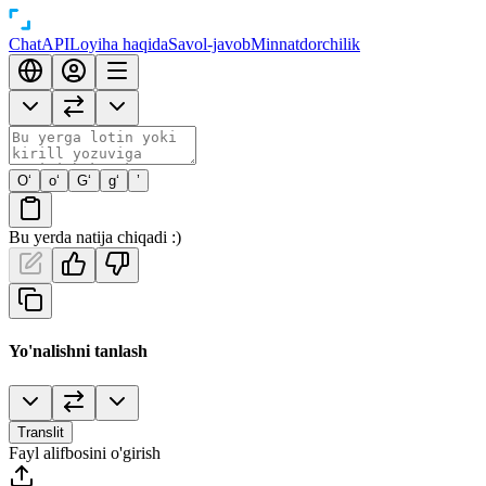
Chat
API
Loyiha haqida
Savol-javob
Minnatdorchilik
O‘
o‘
G‘
g‘
’
Bu yerda natija chiqadi :)
Yo'nalishni tanlash
Translit
Fayl alifbosini o'girish