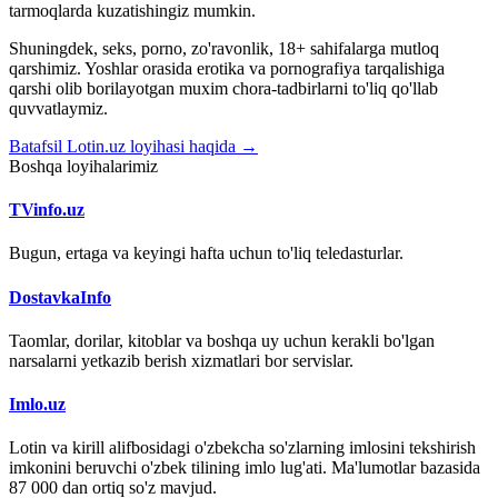
tarmoqlarda kuzatishingiz mumkin.
Shuningdek, seks, porno, zo'ravonlik, 18+ sahifalarga mutloq
qarshimiz. Yoshlar orasida erotika va pornografiya tarqalishiga
qarshi olib borilayotgan muxim chora-tadbirlarni to'liq qo'llab
quvvatlaymiz.
Batafsil Lotin.uz loyihasi haqida →
Boshqa loyihalarimiz
TVinfo.uz
Bugun, ertaga va keyingi hafta uchun to'liq teledasturlar.
DostavkaInfo
Taomlar, dorilar, kitoblar va boshqa uy uchun kerakli bo'lgan
narsalarni yetkazib berish xizmatlari bor servislar.
Imlo.uz
Lotin va kirill alifbosidagi o'zbekcha so'zlarning imlosini tekshirish
imkonini beruvchi o'zbek tilining imlo lug'ati. Ma'lumotlar bazasida
87 000 dan ortiq so'z mavjud.