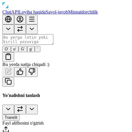
Chat
API
Loyiha haqida
Savol-javob
Minnatdorchilik
O‘
o‘
G‘
g‘
’
Bu yerda natija chiqadi :)
Yo'nalishni tanlash
Translit
Fayl alifbosini o'girish