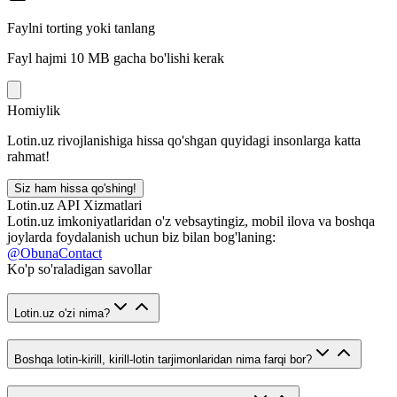
Faylni torting yoki tanlang
Fayl hajmi 10 MB gacha bo'lishi kerak
Homiylik
Lotin.uz rivojlanishiga hissa qo'shgan quyidagi insonlarga katta
rahmat!
Siz ham hissa qo'shing!
Lotin.uz API Xizmatlari
Lotin.uz imkoniyatlaridan o'z vebsaytingiz, mobil ilova va boshqa
joylarda foydalanish uchun biz bilan bog'laning:
@ObunaContact
Ko'p so'raladigan savollar
Lotin.uz o'zi nima?
Boshqa lotin-kirill, kirill-lotin tarjimonlaridan nima farqi bor?