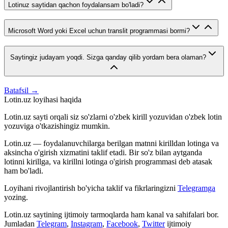
Lotinuz saytidan qachon foydalansam bo'ladi?
Microsoft Word yoki Excel uchun translit programmasi bormi?
Saytingiz judayam yoqdi. Sizga qanday qilib yordam bera olaman?
Batafsil →
Lotin.uz loyihasi haqida
Lotin.uz sayti orqali siz so'zlarni o'zbek kirill yozuvidan o'zbek lotin
yozuviga o'tkazishingiz mumkin.
Lotin.uz — foydalanuvchilarga berilgan matnni kirilldan lotinga va
aksincha o'girish xizmatini taklif etadi. Bir so'z bilan aytganda
lotinni kirillga, va kirillni lotinga o'girish programmasi deb atasak
ham bo'ladi.
Loyihani rivojlantirish bo'yicha taklif va fikrlaringizni
Telegramga
yozing.
Lotin.uz saytining ijtimoiy tarmoqlarda ham kanal va sahifalari bor.
Jumladan
Telegram
,
Instagram
,
Facebook
,
Twitter
ijtimoiy