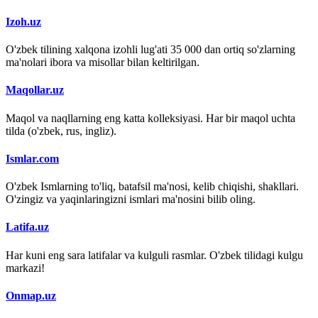
Izoh.uz
O'zbek tilining xalqona izohli lug'ati 35 000 dan ortiq so'zlarning
ma'nolari ibora va misollar bilan keltirilgan.
Maqollar.uz
Maqol va naqllarning eng katta kolleksiyasi. Har bir maqol uchta
tilda (o'zbek, rus, ingliz).
Ismlar.com
O'zbek Ismlarning to'liq, batafsil ma'nosi, kelib chiqishi, shakllari.
O'zingiz va yaqinlaringizni ismlari ma'nosini bilib oling.
Latifa.uz
Har kuni eng sara latifalar va kulguli rasmlar. O'zbek tilidagi kulgu
markazi!
Onmap.uz