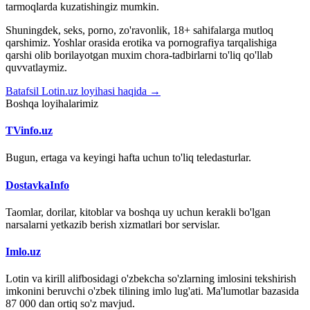
tarmoqlarda kuzatishingiz mumkin.
Shuningdek, seks, porno, zo'ravonlik, 18+ sahifalarga mutloq
qarshimiz. Yoshlar orasida erotika va pornografiya tarqalishiga
qarshi olib borilayotgan muxim chora-tadbirlarni to'liq qo'llab
quvvatlaymiz.
Batafsil Lotin.uz loyihasi haqida →
Boshqa loyihalarimiz
TVinfo.uz
Bugun, ertaga va keyingi hafta uchun to'liq teledasturlar.
DostavkaInfo
Taomlar, dorilar, kitoblar va boshqa uy uchun kerakli bo'lgan
narsalarni yetkazib berish xizmatlari bor servislar.
Imlo.uz
Lotin va kirill alifbosidagi o'zbekcha so'zlarning imlosini tekshirish
imkonini beruvchi o'zbek tilining imlo lug'ati. Ma'lumotlar bazasida
87 000 dan ortiq so'z mavjud.