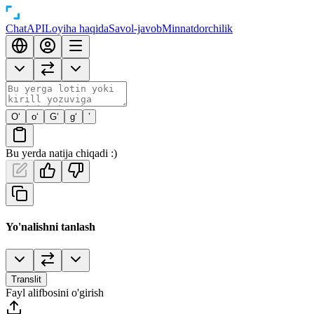
Chat
API
Loyiha haqida
Savol-javob
Minnatdorchilik
O‘
o‘
G‘
g‘
’
Bu yerda natija chiqadi :)
Yo'nalishni tanlash
Translit
Fayl alifbosini o'girish