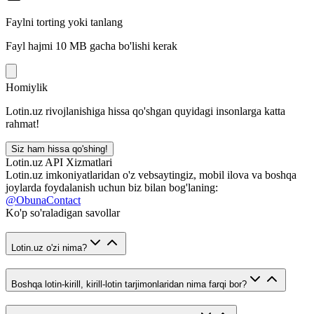
Faylni torting yoki tanlang
Fayl hajmi 10 MB gacha bo'lishi kerak
Homiylik
Lotin.uz rivojlanishiga hissa qo'shgan quyidagi insonlarga katta
rahmat!
Siz ham hissa qo'shing!
Lotin.uz API Xizmatlari
Lotin.uz imkoniyatlaridan o'z vebsaytingiz, mobil ilova va boshqa
joylarda foydalanish uchun biz bilan bog'laning:
@ObunaContact
Ko'p so'raladigan savollar
Lotin.uz o'zi nima?
Boshqa lotin-kirill, kirill-lotin tarjimonlaridan nima farqi bor?