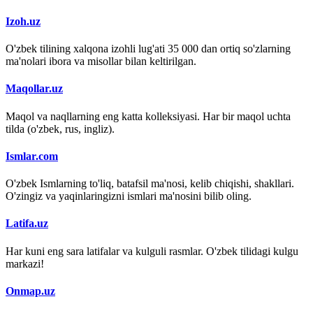
Izoh.uz
O'zbek tilining xalqona izohli lug'ati 35 000 dan ortiq so'zlarning
ma'nolari ibora va misollar bilan keltirilgan.
Maqollar.uz
Maqol va naqllarning eng katta kolleksiyasi. Har bir maqol uchta
tilda (o'zbek, rus, ingliz).
Ismlar.com
O'zbek Ismlarning to'liq, batafsil ma'nosi, kelib chiqishi, shakllari.
O'zingiz va yaqinlaringizni ismlari ma'nosini bilib oling.
Latifa.uz
Har kuni eng sara latifalar va kulguli rasmlar. O'zbek tilidagi kulgu
markazi!
Onmap.uz