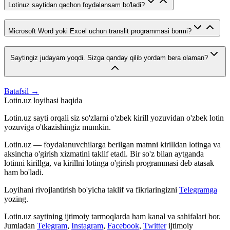
Lotinuz saytidan qachon foydalansam bo'ladi?
Microsoft Word yoki Excel uchun translit programmasi bormi?
Saytingiz judayam yoqdi. Sizga qanday qilib yordam bera olaman?
Batafsil →
Lotin.uz loyihasi haqida
Lotin.uz sayti orqali siz so'zlarni o'zbek kirill yozuvidan o'zbek lotin
yozuviga o'tkazishingiz mumkin.
Lotin.uz — foydalanuvchilarga berilgan matnni kirilldan lotinga va
aksincha o'girish xizmatini taklif etadi. Bir so'z bilan aytganda
lotinni kirillga, va kirillni lotinga o'girish programmasi deb atasak
ham bo'ladi.
Loyihani rivojlantirish bo'yicha taklif va fikrlaringizni
Telegramga
yozing.
Lotin.uz saytining ijtimoiy tarmoqlarda ham kanal va sahifalari bor.
Jumladan
Telegram
,
Instagram
,
Facebook
,
Twitter
ijtimoiy