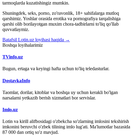
tarmoqlarda kuzatishingiz mumkin.
Shuningdek, seks, porno, zo'ravonlik, 18+ sahifalarga mutloq
qarshimiz. Yoshlar orasida erotika va pornografiya tarqalishiga
qarshi olib borilayotgan muxim chora-tadbirlarni to'liq qo'llab
quvvatlaymiz.
Batafsil Lotin.uz loyihasi haqida →
Boshqa loyihalarimiz
TVinfo.uz
Bugun, ertaga va keyingi hafta uchun to'liq teledasturlar.
DostavkaInfo
Taomlar, dorilar, kitoblar va boshqa uy uchun kerakli bo'lgan
narsalarni yetkazib berish xizmatlari bor servislar.
Imlo.uz
Lotin va kirill alifbosidagi o'zbekcha so'zlarning imlosini tekshirish
imkonini beruvchi o'zbek tilining imlo lug'ati. Ma'lumotlar bazasida
87 000 dan ortiq so'z mavjud.