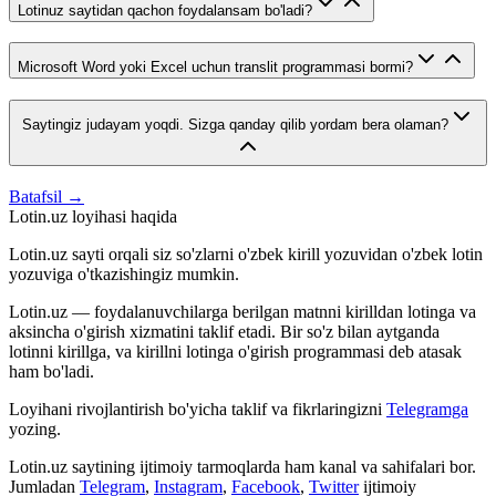
Lotinuz saytidan qachon foydalansam bo'ladi?
Microsoft Word yoki Excel uchun translit programmasi bormi?
Saytingiz judayam yoqdi. Sizga qanday qilib yordam bera olaman?
Batafsil →
Lotin.uz loyihasi haqida
Lotin.uz sayti orqali siz so'zlarni o'zbek kirill yozuvidan o'zbek lotin
yozuviga o'tkazishingiz mumkin.
Lotin.uz — foydalanuvchilarga berilgan matnni kirilldan lotinga va
aksincha o'girish xizmatini taklif etadi. Bir so'z bilan aytganda
lotinni kirillga, va kirillni lotinga o'girish programmasi deb atasak
ham bo'ladi.
Loyihani rivojlantirish bo'yicha taklif va fikrlaringizni
Telegramga
yozing.
Lotin.uz saytining ijtimoiy tarmoqlarda ham kanal va sahifalari bor.
Jumladan
Telegram
,
Instagram
,
Facebook
,
Twitter
ijtimoiy