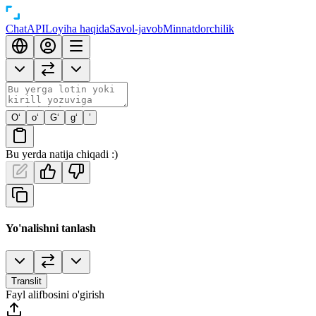
Chat
API
Loyiha haqida
Savol-javob
Minnatdorchilik
O‘
o‘
G‘
g‘
’
Bu yerda natija chiqadi :)
Yo'nalishni tanlash
Translit
Fayl alifbosini o'girish