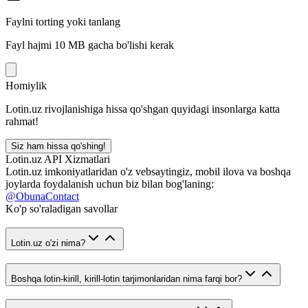
Faylni torting yoki tanlang
Fayl hajmi 10 MB gacha bo'lishi kerak
Homiylik
Lotin.uz rivojlanishiga hissa qo'shgan quyidagi insonlarga katta
rahmat!
Siz ham hissa qo'shing!
Lotin.uz API Xizmatlari
Lotin.uz imkoniyatlaridan o'z vebsaytingiz, mobil ilova va boshqa
joylarda foydalanish uchun biz bilan bog'laning:
@ObunaContact
Ko'p so'raladigan savollar
Lotin.uz o'zi nima?
Boshqa lotin-kirill, kirill-lotin tarjimonlaridan nima farqi bor?