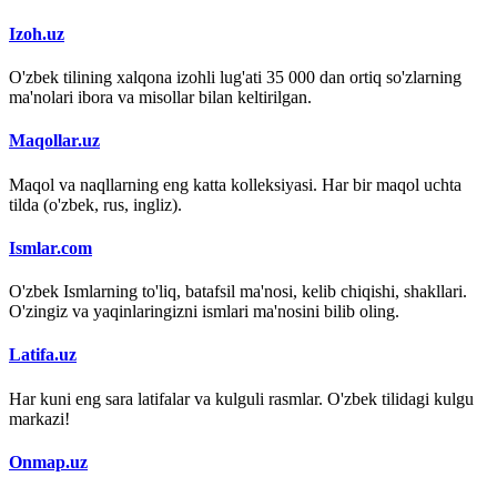
Izoh.uz
O'zbek tilining xalqona izohli lug'ati 35 000 dan ortiq so'zlarning
ma'nolari ibora va misollar bilan keltirilgan.
Maqollar.uz
Maqol va naqllarning eng katta kolleksiyasi. Har bir maqol uchta
tilda (o'zbek, rus, ingliz).
Ismlar.com
O'zbek Ismlarning to'liq, batafsil ma'nosi, kelib chiqishi, shakllari.
O'zingiz va yaqinlaringizni ismlari ma'nosini bilib oling.
Latifa.uz
Har kuni eng sara latifalar va kulguli rasmlar. O'zbek tilidagi kulgu
markazi!
Onmap.uz