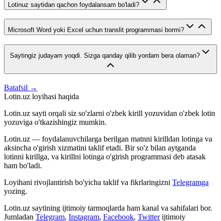
Lotinuz saytidan qachon foydalansam bo'ladi?
Microsoft Word yoki Excel uchun translit programmasi bormi?
Saytingiz judayam yoqdi. Sizga qanday qilib yordam bera olaman?
Batafsil →
Lotin.uz loyihasi haqida
Lotin.uz sayti orqali siz so'zlarni o'zbek kirill yozuvidan o'zbek lotin
yozuviga o'tkazishingiz mumkin.
Lotin.uz — foydalanuvchilarga berilgan matnni kirilldan lotinga va
aksincha o'girish xizmatini taklif etadi. Bir so'z bilan aytganda
lotinni kirillga, va kirillni lotinga o'girish programmasi deb atasak
ham bo'ladi.
Loyihani rivojlantirish bo'yicha taklif va fikrlaringizni
Telegramga
yozing.
Lotin.uz saytining ijtimoiy tarmoqlarda ham kanal va sahifalari bor.
Jumladan
Telegram
,
Instagram
,
Facebook
,
Twitter
ijtimoiy