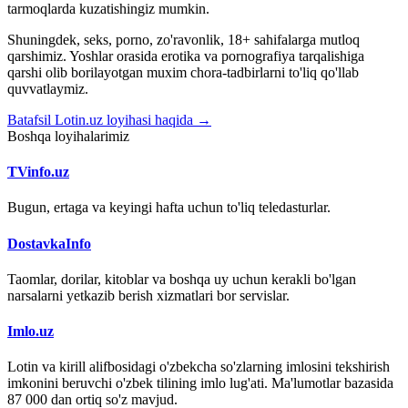
tarmoqlarda kuzatishingiz mumkin.
Shuningdek, seks, porno, zo'ravonlik, 18+ sahifalarga mutloq
qarshimiz. Yoshlar orasida erotika va pornografiya tarqalishiga
qarshi olib borilayotgan muxim chora-tadbirlarni to'liq qo'llab
quvvatlaymiz.
Batafsil Lotin.uz loyihasi haqida →
Boshqa loyihalarimiz
TVinfo.uz
Bugun, ertaga va keyingi hafta uchun to'liq teledasturlar.
DostavkaInfo
Taomlar, dorilar, kitoblar va boshqa uy uchun kerakli bo'lgan
narsalarni yetkazib berish xizmatlari bor servislar.
Imlo.uz
Lotin va kirill alifbosidagi o'zbekcha so'zlarning imlosini tekshirish
imkonini beruvchi o'zbek tilining imlo lug'ati. Ma'lumotlar bazasida
87 000 dan ortiq so'z mavjud.