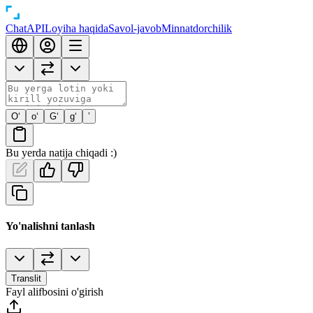
Chat
API
Loyiha haqida
Savol-javob
Minnatdorchilik
O‘
o‘
G‘
g‘
’
Bu yerda natija chiqadi :)
Yo'nalishni tanlash
Translit
Fayl alifbosini o'girish