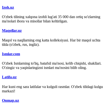
Izoh.uz
O'zbek tilining xalqona izohli lug'ati 35 000 dan ortiq so'zlarning
ma'nolari ibora va misollar bilan keltirilgan.
Maqollar.uz
Maqol va naqllarning eng katta kolleksiyasi. Har bir maqol uchta
tilda (o'zbek, rus, ingliz).
Ismlar.com
O'zbek Ismlarning to'liq, batafsil ma'nosi, kelib chiqishi, shakllari.
O'zingiz va yaqinlaringizni ismlari ma'nosini bilib oling.
Latifa.uz
Har kuni eng sara latifalar va kulguli rasmlar. O'zbek tilidagi kulgu
markazi!
Onmap.uz