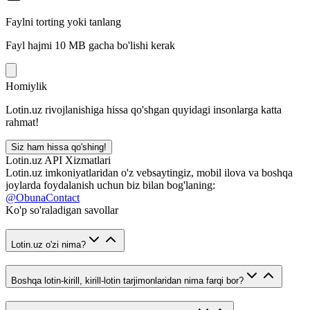
Faylni torting yoki tanlang
Fayl hajmi 10 MB gacha bo'lishi kerak
Homiylik
Lotin.uz rivojlanishiga hissa qo'shgan quyidagi insonlarga katta
rahmat!
Siz ham hissa qo'shing!
Lotin.uz API Xizmatlari
Lotin.uz imkoniyatlaridan o'z vebsaytingiz, mobil ilova va boshqa
joylarda foydalanish uchun biz bilan bog'laning:
@ObunaContact
Ko'p so'raladigan savollar
Lotin.uz o'zi nima?
Boshqa lotin-kirill, kirill-lotin tarjimonlaridan nima farqi bor?