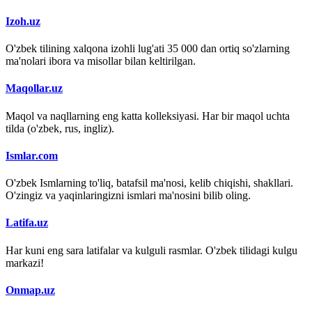
Izoh.uz
O'zbek tilining xalqona izohli lug'ati 35 000 dan ortiq so'zlarning
ma'nolari ibora va misollar bilan keltirilgan.
Maqollar.uz
Maqol va naqllarning eng katta kolleksiyasi. Har bir maqol uchta
tilda (o'zbek, rus, ingliz).
Ismlar.com
O'zbek Ismlarning to'liq, batafsil ma'nosi, kelib chiqishi, shakllari.
O'zingiz va yaqinlaringizni ismlari ma'nosini bilib oling.
Latifa.uz
Har kuni eng sara latifalar va kulguli rasmlar. O'zbek tilidagi kulgu
markazi!
Onmap.uz