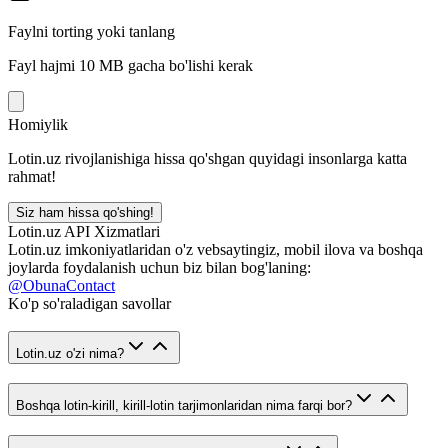
Faylni torting yoki tanlang
Fayl hajmi 10 MB gacha bo'lishi kerak
Homiylik
Lotin.uz rivojlanishiga hissa qo'shgan quyidagi insonlarga katta
rahmat!
Siz ham hissa qo'shing!
Lotin.uz API Xizmatlari
Lotin.uz imkoniyatlaridan o'z vebsaytingiz, mobil ilova va boshqa
joylarda foydalanish uchun biz bilan bog'laning:
@ObunaContact
Ko'p so'raladigan savollar
Lotin.uz o'zi nima?
Boshqa lotin-kirill, kirill-lotin tarjimonlaridan nima farqi bor?