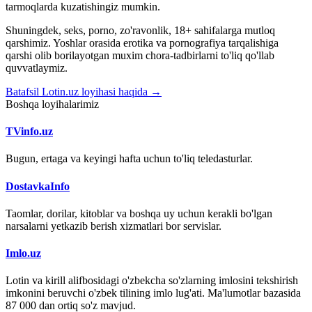
tarmoqlarda kuzatishingiz mumkin.
Shuningdek, seks, porno, zo'ravonlik, 18+ sahifalarga mutloq
qarshimiz. Yoshlar orasida erotika va pornografiya tarqalishiga
qarshi olib borilayotgan muxim chora-tadbirlarni to'liq qo'llab
quvvatlaymiz.
Batafsil Lotin.uz loyihasi haqida →
Boshqa loyihalarimiz
TVinfo.uz
Bugun, ertaga va keyingi hafta uchun to'liq teledasturlar.
DostavkaInfo
Taomlar, dorilar, kitoblar va boshqa uy uchun kerakli bo'lgan
narsalarni yetkazib berish xizmatlari bor servislar.
Imlo.uz
Lotin va kirill alifbosidagi o'zbekcha so'zlarning imlosini tekshirish
imkonini beruvchi o'zbek tilining imlo lug'ati. Ma'lumotlar bazasida
87 000 dan ortiq so'z mavjud.