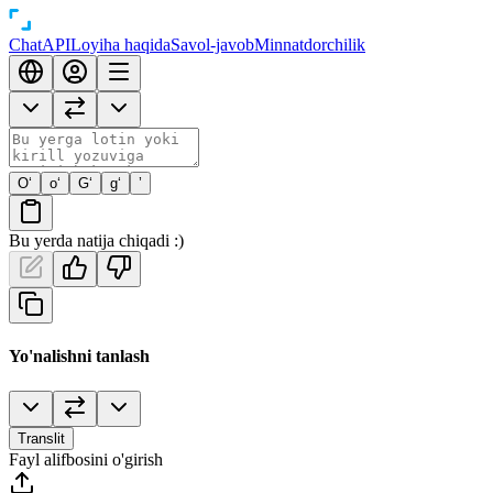
Chat
API
Loyiha haqida
Savol-javob
Minnatdorchilik
O‘
o‘
G‘
g‘
’
Bu yerda natija chiqadi :)
Yo'nalishni tanlash
Translit
Fayl alifbosini o'girish