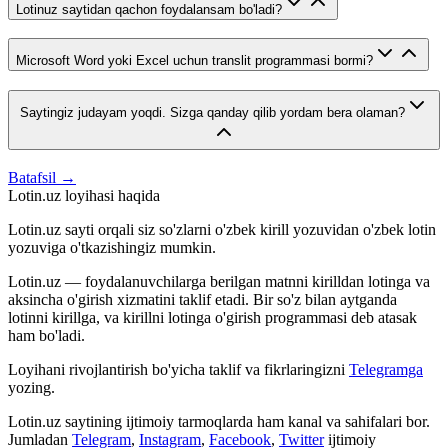
Lotinuz saytidan qachon foydalansam bo'ladi?
Microsoft Word yoki Excel uchun translit programmasi bormi?
Saytingiz judayam yoqdi. Sizga qanday qilib yordam bera olaman?
Batafsil →
Lotin.uz loyihasi haqida
Lotin.uz sayti orqali siz so'zlarni o'zbek kirill yozuvidan o'zbek lotin
yozuviga o'tkazishingiz mumkin.
Lotin.uz — foydalanuvchilarga berilgan matnni kirilldan lotinga va
aksincha o'girish xizmatini taklif etadi. Bir so'z bilan aytganda
lotinni kirillga, va kirillni lotinga o'girish programmasi deb atasak
ham bo'ladi.
Loyihani rivojlantirish bo'yicha taklif va fikrlaringizni
Telegramga
yozing.
Lotin.uz saytining ijtimoiy tarmoqlarda ham kanal va sahifalari bor.
Jumladan
Telegram
,
Instagram
,
Facebook
,
Twitter
ijtimoiy