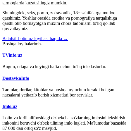
tarmoqlarda kuzatishingiz mumkin.
Shuningdek, seks, porno, zo'ravonlik, 18+ sahifalarga mutloq
qarshimiz. Yoshlar orasida erotika va pornografiya tarqalishiga
qarshi olib borilayotgan muxim chora-tadbirlarni to'liq qo'llab
quvvatlaymiz.
Batafsil Lotin.uz loyihasi haqida →
Boshqa loyihalarimiz
TVinfo.uz
Bugun, ertaga va keyingi hafta uchun to'liq teledasturlar.
DostavkaInfo
Taomlar, dorilar, kitoblar va boshqa uy uchun kerakli bo'lgan
narsalarni yetkazib berish xizmatlari bor servislar.
Imlo.uz
Lotin va kirill alifbosidagi o'zbekcha so'zlarning imlosini tekshirish
imkonini beruvchi o'zbek tilining imlo lug'ati. Ma'lumotlar bazasida
87 000 dan ortiq so'z mavjud.