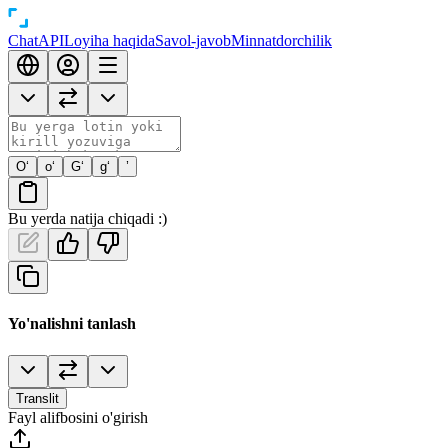
Chat
API
Loyiha haqida
Savol-javob
Minnatdorchilik
O‘
o‘
G‘
g‘
’
Bu yerda natija chiqadi :)
Yo'nalishni tanlash
Translit
Fayl alifbosini o'girish