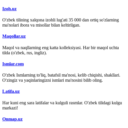
Izoh.uz
O'zbek tilining xalqona izohli lug'ati 35 000 dan ortiq so'zlarning
ma'nolari ibora va misollar bilan keltirilgan.
Maqollar.uz
Maqol va naqllarning eng katta kolleksiyasi. Har bir maqol uchta
tilda (o'zbek, rus, ingliz).
Ismlar.com
O'zbek Ismlarning to'liq, batafsil ma'nosi, kelib chiqishi, shakllari.
O'zingiz va yaqinlaringizni ismlari ma'nosini bilib oling.
Latifa.uz
Har kuni eng sara latifalar va kulguli rasmlar. O'zbek tilidagi kulgu
markazi!
Onmap.uz