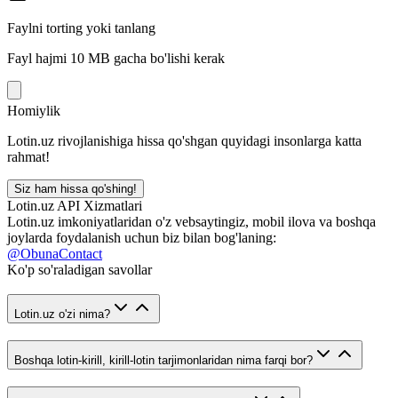
Faylni torting yoki tanlang
Fayl hajmi 10 MB gacha bo'lishi kerak
Homiylik
Lotin.uz rivojlanishiga hissa qo'shgan quyidagi insonlarga katta
rahmat!
Siz ham hissa qo'shing!
Lotin.uz API Xizmatlari
Lotin.uz imkoniyatlaridan o'z vebsaytingiz, mobil ilova va boshqa
joylarda foydalanish uchun biz bilan bog'laning:
@ObunaContact
Ko'p so'raladigan savollar
Lotin.uz o'zi nima?
Boshqa lotin-kirill, kirill-lotin tarjimonlaridan nima farqi bor?