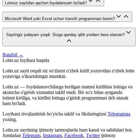
Lotinuz saytidan qachon foydalansam bo'ladi?
Microsoft Word yoki Excel uchun translit programmasi bormi?
Saytingiz judayam yoqdi. Sizga qanday qilib yordam bera olaman?
Batafsil →
Lotin.uz loyihasi haqida
Lotin.uz sayti orqali siz so'zlarni o'zbek kirill yozuvidan o'zbek lotin
yozuviga o'tkazishingiz mumkin.
Lotin.uz — foydalanuvchilarga berilgan matnni kirilldan lotinga va
aksincha o'girish xizmatini taklif etadi. Bir so'z bilan aytganda
lotinni kirillga, va kirillni lotinga o'girish programmasi deb atasak
ham bo'ladi.
Loyihani rivojlantirish bo'yicha taklif va fikrlaringizni
Telegramga
yozing.
Lotin.uz saytining ijtimoiy tarmoqlarda ham kanal va sahifalari bor.
Jumladan
Telegram
,
Instagram
,
Facebook
,
Twitter
ijtimoiy