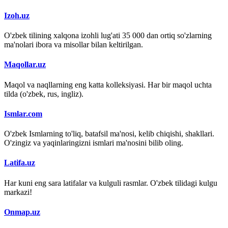
Izoh.uz
O'zbek tilining xalqona izohli lug'ati 35 000 dan ortiq so'zlarning
ma'nolari ibora va misollar bilan keltirilgan.
Maqollar.uz
Maqol va naqllarning eng katta kolleksiyasi. Har bir maqol uchta
tilda (o'zbek, rus, ingliz).
Ismlar.com
O'zbek Ismlarning to'liq, batafsil ma'nosi, kelib chiqishi, shakllari.
O'zingiz va yaqinlaringizni ismlari ma'nosini bilib oling.
Latifa.uz
Har kuni eng sara latifalar va kulguli rasmlar. O'zbek tilidagi kulgu
markazi!
Onmap.uz