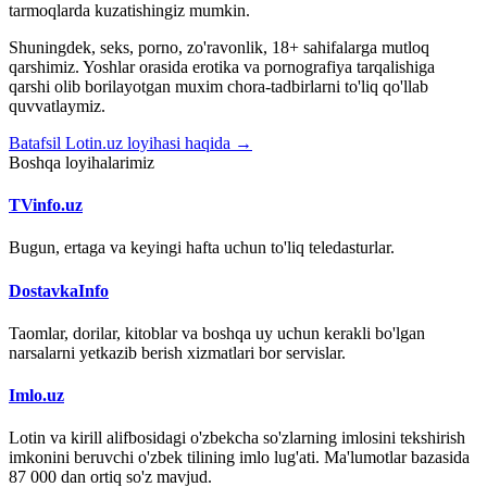
tarmoqlarda kuzatishingiz mumkin.
Shuningdek, seks, porno, zo'ravonlik, 18+ sahifalarga mutloq
qarshimiz. Yoshlar orasida erotika va pornografiya tarqalishiga
qarshi olib borilayotgan muxim chora-tadbirlarni to'liq qo'llab
quvvatlaymiz.
Batafsil Lotin.uz loyihasi haqida →
Boshqa loyihalarimiz
TVinfo.uz
Bugun, ertaga va keyingi hafta uchun to'liq teledasturlar.
DostavkaInfo
Taomlar, dorilar, kitoblar va boshqa uy uchun kerakli bo'lgan
narsalarni yetkazib berish xizmatlari bor servislar.
Imlo.uz
Lotin va kirill alifbosidagi o'zbekcha so'zlarning imlosini tekshirish
imkonini beruvchi o'zbek tilining imlo lug'ati. Ma'lumotlar bazasida
87 000 dan ortiq so'z mavjud.