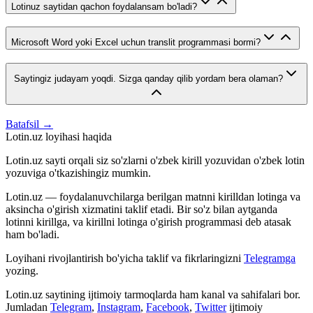
Lotinuz saytidan qachon foydalansam bo'ladi?
Microsoft Word yoki Excel uchun translit programmasi bormi?
Saytingiz judayam yoqdi. Sizga qanday qilib yordam bera olaman?
Batafsil →
Lotin.uz loyihasi haqida
Lotin.uz sayti orqali siz so'zlarni o'zbek kirill yozuvidan o'zbek lotin
yozuviga o'tkazishingiz mumkin.
Lotin.uz — foydalanuvchilarga berilgan matnni kirilldan lotinga va
aksincha o'girish xizmatini taklif etadi. Bir so'z bilan aytganda
lotinni kirillga, va kirillni lotinga o'girish programmasi deb atasak
ham bo'ladi.
Loyihani rivojlantirish bo'yicha taklif va fikrlaringizni
Telegramga
yozing.
Lotin.uz saytining ijtimoiy tarmoqlarda ham kanal va sahifalari bor.
Jumladan
Telegram
,
Instagram
,
Facebook
,
Twitter
ijtimoiy