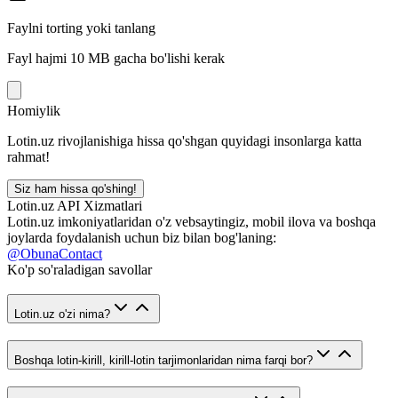
Faylni torting yoki tanlang
Fayl hajmi 10 MB gacha bo'lishi kerak
Homiylik
Lotin.uz rivojlanishiga hissa qo'shgan quyidagi insonlarga katta
rahmat!
Siz ham hissa qo'shing!
Lotin.uz API Xizmatlari
Lotin.uz imkoniyatlaridan o'z vebsaytingiz, mobil ilova va boshqa
joylarda foydalanish uchun biz bilan bog'laning:
@ObunaContact
Ko'p so'raladigan savollar
Lotin.uz o'zi nima?
Boshqa lotin-kirill, kirill-lotin tarjimonlaridan nima farqi bor?