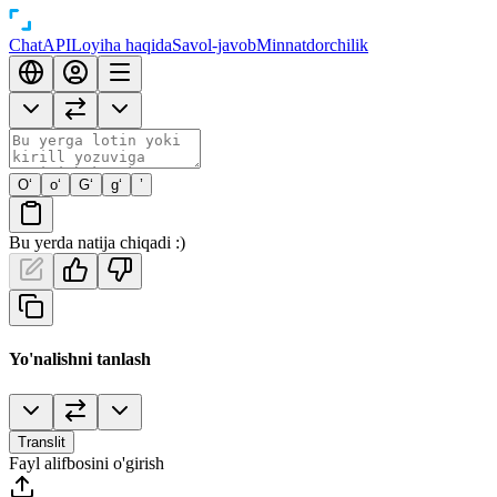
Chat
API
Loyiha haqida
Savol-javob
Minnatdorchilik
O‘
o‘
G‘
g‘
’
Bu yerda natija chiqadi :)
Yo'nalishni tanlash
Translit
Fayl alifbosini o'girish