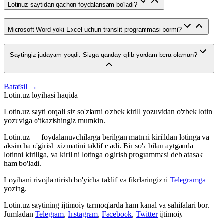
Lotinuz saytidan qachon foydalansam bo'ladi?
Microsoft Word yoki Excel uchun translit programmasi bormi?
Saytingiz judayam yoqdi. Sizga qanday qilib yordam bera olaman?
Batafsil →
Lotin.uz loyihasi haqida
Lotin.uz sayti orqali siz so'zlarni o'zbek kirill yozuvidan o'zbek lotin
yozuviga o'tkazishingiz mumkin.
Lotin.uz — foydalanuvchilarga berilgan matnni kirilldan lotinga va
aksincha o'girish xizmatini taklif etadi. Bir so'z bilan aytganda
lotinni kirillga, va kirillni lotinga o'girish programmasi deb atasak
ham bo'ladi.
Loyihani rivojlantirish bo'yicha taklif va fikrlaringizni
Telegramga
yozing.
Lotin.uz saytining ijtimoiy tarmoqlarda ham kanal va sahifalari bor.
Jumladan
Telegram
,
Instagram
,
Facebook
,
Twitter
ijtimoiy