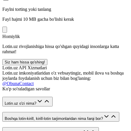
Faylni torting yoki tanlang
Fayl hajmi 10 MB gacha bo'lishi kerak
Homiylik
Lotin.uz rivojlanishiga hissa qo'shgan quyidagi insonlarga katta
rahmat!
Siz ham hissa qo'shing!
Lotin.uz API Xizmatlari
Lotin.uz imkoniyatlaridan o'z vebsaytingiz, mobil ilova va boshqa
joylarda foydalanish uchun biz bilan bog'laning:
@ObunaContact
Ko'p so'raladigan savollar
Lotin.uz o'zi nima?
Boshqa lotin-kirill, kirill-lotin tarjimonlaridan nima farqi bor?