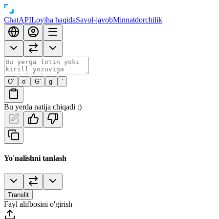
Chat
API
Loyiha haqida
Savol-javob
Minnatdorchilik
O‘
o‘
G‘
g‘
’
Bu yerda natija chiqadi :)
Yo'nalishni tanlash
Translit
Fayl alifbosini o'girish