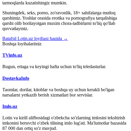
tarmoqlarda kuzatishingiz mumkin.
Shuningdek, seks, porno, zo'ravonlik, 18+ sahifalarga mutloq
qarshimiz. Yoshlar orasida erotika va pornografiya tarqalishiga
qarshi olib borilayotgan muxim chora-tadbirlarni to'liq qo'llab
quvvatlaymiz.
Batafsil Lotin.uz loyihasi haqida →
Boshqa loyihalarimiz
TVinfo.uz
Bugun, ertaga va keyingi hafta uchun to'liq teledasturlar.
DostavkaInfo
Taomlar, dorilar, kitoblar va boshqa uy uchun kerakli bo'lgan
narsalarni yetkazib berish xizmatlari bor servislar.
Imlo.uz
Lotin va kirill alifbosidagi o'zbekcha so'zlarning imlosini tekshirish
imkonini beruvchi o'zbek tilining imlo lug'ati. Ma'lumotlar bazasida
87 000 dan ortiq so'z mavjud.