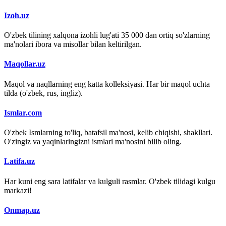
Izoh.uz
O'zbek tilining xalqona izohli lug'ati 35 000 dan ortiq so'zlarning
ma'nolari ibora va misollar bilan keltirilgan.
Maqollar.uz
Maqol va naqllarning eng katta kolleksiyasi. Har bir maqol uchta
tilda (o'zbek, rus, ingliz).
Ismlar.com
O'zbek Ismlarning to'liq, batafsil ma'nosi, kelib chiqishi, shakllari.
O'zingiz va yaqinlaringizni ismlari ma'nosini bilib oling.
Latifa.uz
Har kuni eng sara latifalar va kulguli rasmlar. O'zbek tilidagi kulgu
markazi!
Onmap.uz