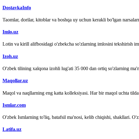
DostavkaInfo
Taomlar, dorilar, kitoblar va boshqa uy uchun kerakli bo'lgan narsalarn
Imlo.uz
Lotin va kirill alifbosidagi o'zbekcha so'zlarning imlosini tekshirish 
Izoh.uz
O'zbek tilining xalqona izohli lug'ati 35 000 dan ortiq so'zlarning ma'no
Maqollar.uz
Maqol va naqllarning eng katta kolleksiyasi. Har bir maqol uchta tilda (
Ismlar.com
O'zbek Ismlarning to'liq, batafsil ma'nosi, kelib chiqishi, shakllari. O'
Latifa.uz