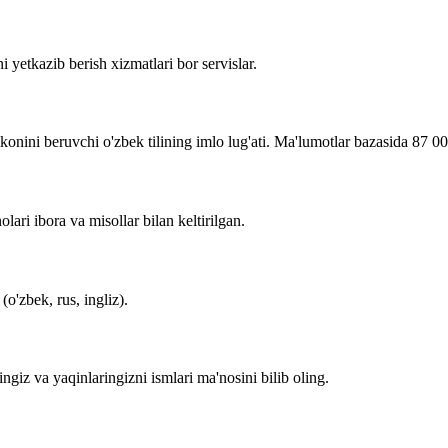
i yetkazib berish xizmatlari bor servislar.
imkonini beruvchi o'zbek tilining imlo lug'ati. Ma'lumotlar bazasida 87 0
lari ibora va misollar bilan keltirilgan.
o'zbek, rus, ingliz).
zingiz va yaqinlaringizni ismlari ma'nosini bilib oling.