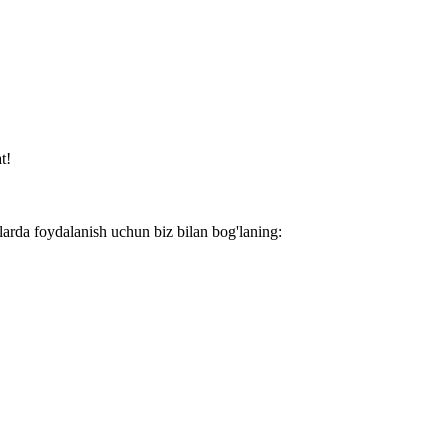
t!
larda foydalanish uchun biz bilan bog'laning: