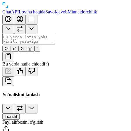
Chat
API
Loyiha haqida
Savol-javob
Minnatdorchilik
O‘
o‘
G‘
g‘
’
Bu yerda natija chiqadi :)
Yo'nalishni tanlash
Translit
Fayl alifbosini o'girish