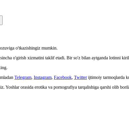
n yozuviga o'tkazishingiz mumkin.
cha o'girish xizmatini taklif etadi. Bir so'z bilan aytganda lotinni kiri
ing.
Jumladan
Telegram
,
Instagram
,
Facebook
,
Twitter
ijtimoiy tarmoqlarda 
. Yoshlar orasida erotika va pornografiya tarqalishiga qarshi olib bori