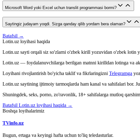
Microsoft Word yoki Excel uchun translit programmasi bormi?
Saytingiz judayam yoqdi. Sizga qanday qilib yordam bera olaman?
Batafsil →
Lotin.uz loyihasi haqida
Lotin.uz sayti orqali siz so'zlarni o'zbek kirill yozuvidan o'zbek loti
Lotin.uz — foydalanuvchilarga berilgan matnni kirilldan lotinga va aksin
Loyihani rivojlantirish bo'yicha taklif va fikrlaringizni
Telegramga
yoz
Lotin.uz saytining ijtimoiy tarmoqlarda ham kanal va sahifalari bor. 
Shuningdek, seks, porno, zo'ravonlik, 18+ sahifalarga mutloq qarshimiz
Batafsil Lotin.uz loyihasi haqida →
Boshqa loyihalarimiz
TVinfo.uz
Bugun, ertaga va keyingi hafta uchun to'liq teledasturlar.