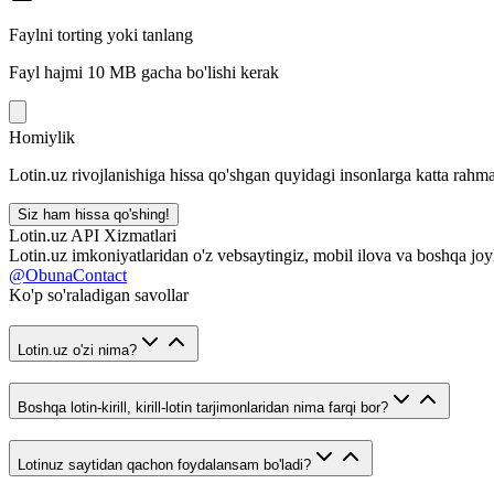
Faylni torting yoki tanlang
Fayl hajmi 10 MB gacha bo'lishi kerak
Homiylik
Lotin.uz rivojlanishiga hissa qo'shgan quyidagi insonlarga katta rahma
Siz ham hissa qo'shing!
Lotin.uz API Xizmatlari
Lotin.uz imkoniyatlaridan o'z vebsaytingiz, mobil ilova va boshqa joy
@ObunaContact
Ko'p so'raladigan savollar
Lotin.uz o'zi nima?
Boshqa lotin-kirill, kirill-lotin tarjimonlaridan nima farqi bor?
Lotinuz saytidan qachon foydalansam bo'ladi?