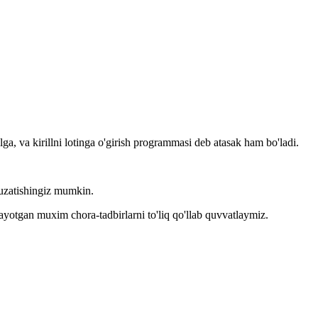
llga, va kirillni lotinga o'girish programmasi deb atasak ham bo'ladi.
kuzatishingiz mumkin.
layotgan muxim chora-tadbirlarni to'liq qo'llab quvvatlaymiz.