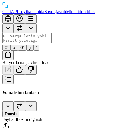
Chat
API
Loyiha haqida
Savol-javob
Minnatdorchilik
O‘
o‘
G‘
g‘
’
Bu yerda natija chiqadi :)
Yo'nalishni tanlash
Translit
Fayl alifbosini o'girish