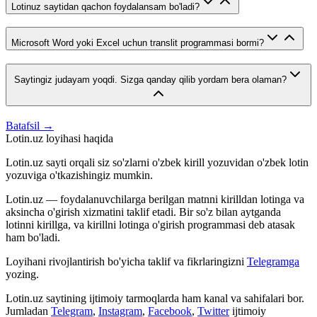
Lotinuz saytidan qachon foydalansam bo'ladi?
Microsoft Word yoki Excel uchun translit programmasi bormi?
Saytingiz judayam yoqdi. Sizga qanday qilib yordam bera olaman?
Batafsil →
Lotin.uz loyihasi haqida
Lotin.uz sayti orqali siz so'zlarni o'zbek kirill yozuvidan o'zbek lotin
yozuviga o'tkazishingiz mumkin.
Lotin.uz — foydalanuvchilarga berilgan matnni kirilldan lotinga va
aksincha o'girish xizmatini taklif etadi. Bir so'z bilan aytganda
lotinni kirillga, va kirillni lotinga o'girish programmasi deb atasak
ham bo'ladi.
Loyihani rivojlantirish bo'yicha taklif va fikrlaringizni
Telegramga
yozing.
Lotin.uz saytining ijtimoiy tarmoqlarda ham kanal va sahifalari bor.
Jumladan
Telegram
,
Instagram
,
Facebook
,
Twitter
ijtimoiy