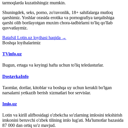
tarmoqlarda kuzatishingiz mumkin.
Shuningdek, seks, porno, zo'ravonlik, 18+ sahifalarga mutloq
qarshimiz. Yoshlar orasida erotika va pornografiya tarqalishiga
qarshi olib borilayotgan muxim chora-tadbirlarni to'liq qo'llab
quvvatlaymiz.
Batafsil Lotin.uz loyihasi haqida →
Boshqa loyihalarimiz
TVinfo.uz
Bugun, ertaga va keyingi hafta uchun to'liq teledasturlar.
DostavkaInfo
Taomlar, dorilar, kitoblar va boshqa uy uchun kerakli bo'lgan
narsalarni yetkazib berish xizmatlari bor servislar.
Imlo.uz
Lotin va kirill alifbosidagi o'zbekcha so'zlarning imlosini tekshirish
imkonini beruvchi o'zbek tilining imlo lug'ati. Ma'lumotlar bazasida
87 000 dan ortiq so'z mavjud.