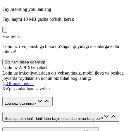
Faylni torting yoki tanlang
Fayl hajmi 10 MB gacha bo'lishi kerak
Homiylik
Lotin.uz rivojlanishiga hissa qo'shgan quyidagi insonlarga katta
rahmat!
Siz ham hissa qo'shing!
Lotin.uz API Xizmatlari
Lotin.uz imkoniyatlaridan o'z vebsaytingiz, mobil ilova va boshqa
joylarda foydalanish uchun biz bilan bog'laning:
@ObunaContact
Ko'p so'raladigan savollar
Lotin.uz o'zi nima?
Boshqa lotin-kirill, kirill-lotin tarjimonlaridan nima farqi bor?