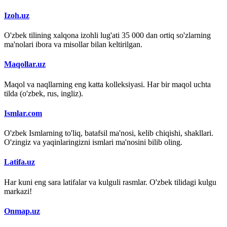
Izoh.uz
O'zbek tilining xalqona izohli lug'ati 35 000 dan ortiq so'zlarning
ma'nolari ibora va misollar bilan keltirilgan.
Maqollar.uz
Maqol va naqllarning eng katta kolleksiyasi. Har bir maqol uchta
tilda (o'zbek, rus, ingliz).
Ismlar.com
O'zbek Ismlarning to'liq, batafsil ma'nosi, kelib chiqishi, shakllari.
O'zingiz va yaqinlaringizni ismlari ma'nosini bilib oling.
Latifa.uz
Har kuni eng sara latifalar va kulguli rasmlar. O'zbek tilidagi kulgu
markazi!
Onmap.uz