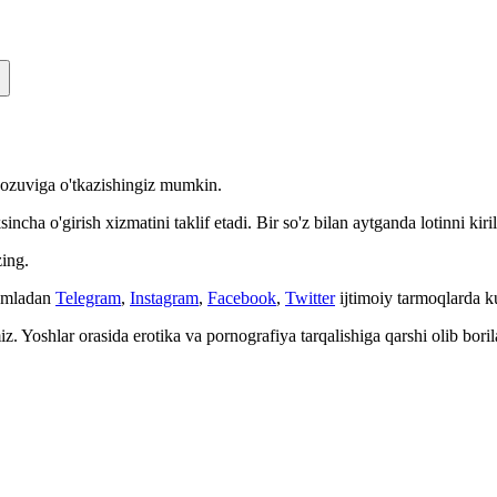
n yozuviga o'tkazishingiz mumkin.
cha o'girish xizmatini taklif etadi. Bir so'z bilan aytganda lotinni kiri
ing.
Jumladan
Telegram
,
Instagram
,
Facebook
,
Twitter
ijtimoiy tarmoqlarda 
. Yoshlar orasida erotika va pornografiya tarqalishiga qarshi olib bori