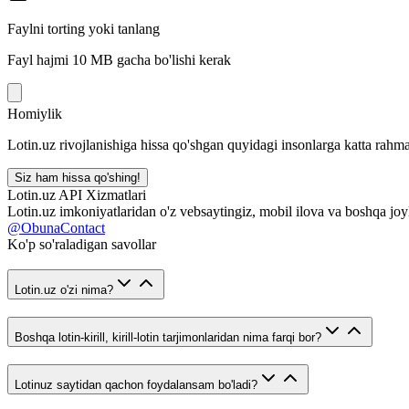
Faylni torting yoki tanlang
Fayl hajmi 10 MB gacha bo'lishi kerak
Homiylik
Lotin.uz rivojlanishiga hissa qo'shgan quyidagi insonlarga katta rahma
Siz ham hissa qo'shing!
Lotin.uz API Xizmatlari
Lotin.uz imkoniyatlaridan o'z vebsaytingiz, mobil ilova va boshqa joy
@ObunaContact
Ko'p so'raladigan savollar
Lotin.uz o'zi nima?
Boshqa lotin-kirill, kirill-lotin tarjimonlaridan nima farqi bor?
Lotinuz saytidan qachon foydalansam bo'ladi?