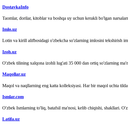
DostavkaInfo
Taomlar, dorilar, kitoblar va boshqa uy uchun kerakli bo'lgan narsalarn
Imlo.uz
Lotin va kirill alifbosidagi o'zbekcha so'zlarning imlosini tekshirish 
Izoh.uz
O'zbek tilining xalqona izohli lug'ati 35 000 dan ortiq so'zlarning ma'no
Maqollar.uz
Maqol va naqllarning eng katta kolleksiyasi. Har bir maqol uchta tilda (
Ismlar.com
O'zbek Ismlarning to'liq, batafsil ma'nosi, kelib chiqishi, shakllari. O'
Latifa.uz