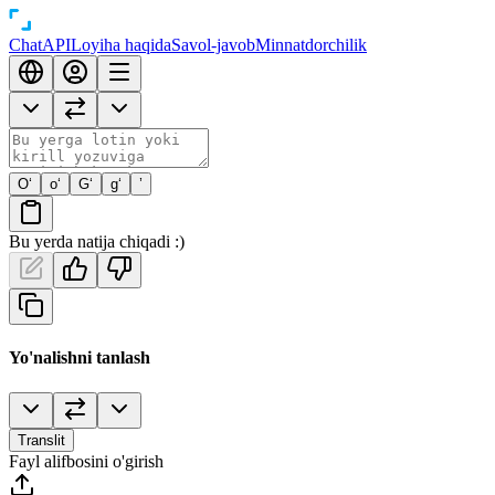
Chat
API
Loyiha haqida
Savol-javob
Minnatdorchilik
O‘
o‘
G‘
g‘
’
Bu yerda natija chiqadi :)
Yo'nalishni tanlash
Translit
Fayl alifbosini o'girish