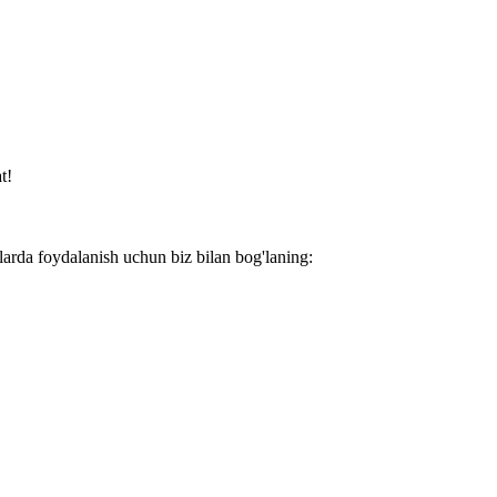
t!
larda foydalanish uchun biz bilan bog'laning: