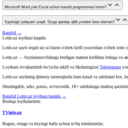
Microsoft Word yoki Excel uchun translit programmasi bormi?
Saytingiz judayam yoqdi. Sizga qanday qilib yordam bera olaman?
Batafsil →
Lotin.uz loyihasi haqida
Lotin.uz sayti orqali siz so'zlarni o'zbek kirill yozuvidan o'zbek loti
Lotin.uz — foydalanuvchilarga berilgan matnni kirilldan lotinga va aksin
Loyihani rivojlantirish bo'yicha taklif va fikrlaringizni
Telegramga
yoz
Lotin.uz saytining ijtimoiy tarmoqlarda ham kanal va sahifalari bor. 
Shuningdek, seks, porno, zo'ravonlik, 18+ sahifalarga mutloq qarshimiz
Batafsil Lotin.uz loyihasi haqida →
Boshqa loyihalarimiz
TVinfo.uz
Bugun, ertaga va keyingi hafta uchun to'liq teledasturlar.