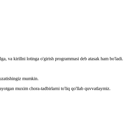
llga, va kirillni lotinga o'girish programmasi deb atasak ham bo'ladi.
kuzatishingiz mumkin.
layotgan muxim chora-tadbirlarni to'liq qo'llab quvvatlaymiz.