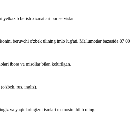
i yetkazib berish xizmatlari bor servislar.
imkonini beruvchi o'zbek tilining imlo lug'ati. Ma'lumotlar bazasida 87 0
lari ibora va misollar bilan keltirilgan.
o'zbek, rus, ingliz).
zingiz va yaqinlaringizni ismlari ma'nosini bilib oling.