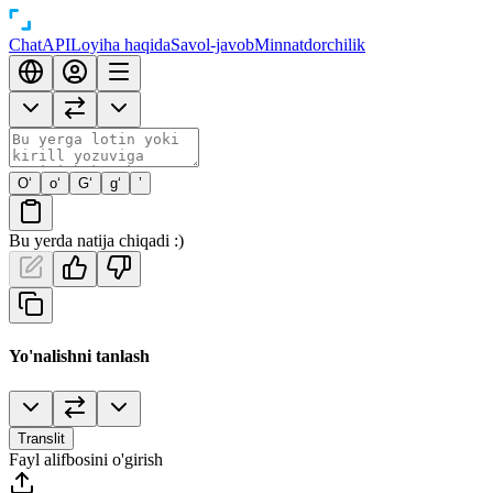
Chat
API
Loyiha haqida
Savol-javob
Minnatdorchilik
O‘
o‘
G‘
g‘
’
Bu yerda natija chiqadi :)
Yo'nalishni tanlash
Translit
Fayl alifbosini o'girish