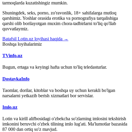
tarmoqlarda kuzatishingiz mumkin.
Shuningdek, seks, porno, zo'ravonlik, 18+ sahifalarga mutloq
qarshimiz. Yoshlar orasida erotika va pornografiya tarqalishiga
qarshi olib borilayotgan muxim chora-tadbirlarni to'liq qo'llab
quvvatlaymiz.
Batafsil Lotin.uz loyihasi haqida →
Boshqa loyihalarimiz
TVinfo.uz
Bugun, ertaga va keyingi hafta uchun to'liq teledasturlar.
DostavkaInfo
Taomlar, dorilar, kitoblar va boshqa uy uchun kerakli bo'lgan
narsalarni yetkazib berish xizmatlari bor servislar.
Imlo.uz
Lotin va kirill alifbosidagi o'zbekcha so'zlarning imlosini tekshirish
imkonini beruvchi o'zbek tilining imlo lug'ati. Ma'lumotlar bazasida
87 000 dan ortiq so'z mavjud.