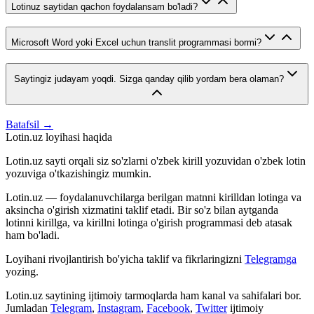
Lotinuz saytidan qachon foydalansam bo'ladi?
Microsoft Word yoki Excel uchun translit programmasi bormi?
Saytingiz judayam yoqdi. Sizga qanday qilib yordam bera olaman?
Batafsil →
Lotin.uz loyihasi haqida
Lotin.uz sayti orqali siz so'zlarni o'zbek kirill yozuvidan o'zbek lotin
yozuviga o'tkazishingiz mumkin.
Lotin.uz — foydalanuvchilarga berilgan matnni kirilldan lotinga va
aksincha o'girish xizmatini taklif etadi. Bir so'z bilan aytganda
lotinni kirillga, va kirillni lotinga o'girish programmasi deb atasak
ham bo'ladi.
Loyihani rivojlantirish bo'yicha taklif va fikrlaringizni
Telegramga
yozing.
Lotin.uz saytining ijtimoiy tarmoqlarda ham kanal va sahifalari bor.
Jumladan
Telegram
,
Instagram
,
Facebook
,
Twitter
ijtimoiy