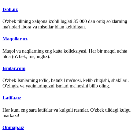
Izoh.uz
O'zbek tilining xalqona izohli lug'ati 35 000 dan ortiq so'zlarning
ma'nolari ibora va misollar bilan keltirilgan.
Maqollar.uz
Maqol va naqllarning eng katta kolleksiyasi. Har bir maqol uchta
tilda (o'zbek, rus, ingliz).
Ismlar.com
O'zbek Ismlarning to'liq, batafsil ma'nosi, kelib chiqishi, shakllari.
O'zingiz va yaqinlaringizni ismlari ma'nosini bilib oling.
Latifa.uz
Har kuni eng sara latifalar va kulguli rasmlar. O'zbek tilidagi kulgu
markazi!
Onmap.uz