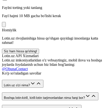
Faylni torting yoki tanlang
Fayl hajmi 10 MB gacha bo'lishi kerak
Homiylik
Lotin.uz rivojlanishiga hissa qo'shgan quyidagi insonlarga katta
rahmat!
Siz ham hissa qo'shing!
Lotin.uz API Xizmatlari
Lotin.uz imkoniyatlaridan o'z vebsaytingiz, mobil ilova va boshqa
joylarda foydalanish uchun biz bilan bog'laning:
@ObunaContact
Ko'p so'raladigan savollar
Lotin.uz o'zi nima?
Boshqa lotin-kirill, kirill-lotin tarjimonlaridan nima farqi bor?