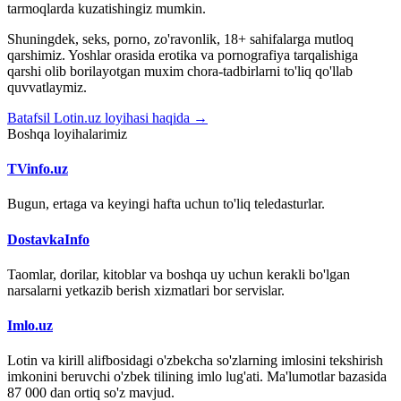
tarmoqlarda kuzatishingiz mumkin.
Shuningdek, seks, porno, zo'ravonlik, 18+ sahifalarga mutloq
qarshimiz. Yoshlar orasida erotika va pornografiya tarqalishiga
qarshi olib borilayotgan muxim chora-tadbirlarni to'liq qo'llab
quvvatlaymiz.
Batafsil Lotin.uz loyihasi haqida →
Boshqa loyihalarimiz
TVinfo.uz
Bugun, ertaga va keyingi hafta uchun to'liq teledasturlar.
DostavkaInfo
Taomlar, dorilar, kitoblar va boshqa uy uchun kerakli bo'lgan
narsalarni yetkazib berish xizmatlari bor servislar.
Imlo.uz
Lotin va kirill alifbosidagi o'zbekcha so'zlarning imlosini tekshirish
imkonini beruvchi o'zbek tilining imlo lug'ati. Ma'lumotlar bazasida
87 000 dan ortiq so'z mavjud.