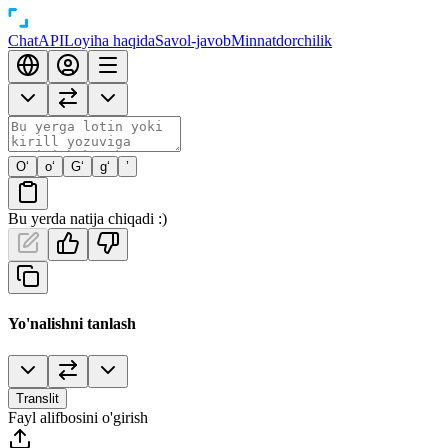
Chat
API
Loyiha haqida
Savol-javob
Minnatdorchilik
O‘
o‘
G‘
g‘
’
Bu yerda natija chiqadi :)
Yo'nalishni tanlash
Translit
Fayl alifbosini o'girish