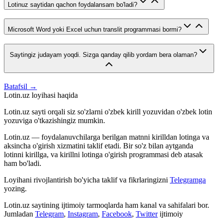
Lotinuz saytidan qachon foydalansam bo'ladi?
Microsoft Word yoki Excel uchun translit programmasi bormi?
Saytingiz judayam yoqdi. Sizga qanday qilib yordam bera olaman?
Batafsil →
Lotin.uz loyihasi haqida
Lotin.uz sayti orqali siz so'zlarni o'zbek kirill yozuvidan o'zbek lotin
yozuviga o'tkazishingiz mumkin.
Lotin.uz — foydalanuvchilarga berilgan matnni kirilldan lotinga va
aksincha o'girish xizmatini taklif etadi. Bir so'z bilan aytganda
lotinni kirillga, va kirillni lotinga o'girish programmasi deb atasak
ham bo'ladi.
Loyihani rivojlantirish bo'yicha taklif va fikrlaringizni
Telegramga
yozing.
Lotin.uz saytining ijtimoiy tarmoqlarda ham kanal va sahifalari bor.
Jumladan
Telegram
,
Instagram
,
Facebook
,
Twitter
ijtimoiy