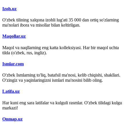
Izoh.uz
O'zbek tilining xalqona izohli lug'ati 35 000 dan ortiq so'zlarning
ma'nolari ibora va misollar bilan keltirilgan.
Maqollar.uz
Maqol va naqllarning eng katta kolleksiyasi. Har bir maqol uchta
tilda (o'zbek, rus, ingliz).
Ismlar.com
O'zbek Ismlarning to'liq, batafsil ma'nosi, kelib chiqishi, shakllari.
O'zingiz va yaqinlaringizni ismlari ma'nosini bilib oling.
Latifa.uz
Har kuni eng sara latifalar va kulguli rasmlar. O'zbek tilidagi kulgu
markazi!
Onmap.uz