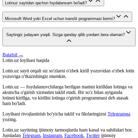
Lotinuz saytidan qachon foydalansam bo'ladi?
Microsoft Word yoki Excel uchun translit programmasi bormi?
Saytingiz judayam yoqdi. Sizga qanday qilib yordam bera olaman?
Batafsil →
Lotin.uz loyihasi haqida
Lotin.uz sayti orqali siz so'zlarni o'zbek kirill yozuvidan o'zbek lotin
yozuviga o'tkazishingiz mumkin.
Lotin.uz — foydalanuvchilarga berilgan matnni kirilldan lotinga va
aksincha o'girish xizmatini taklif etadi. Bir so'z bilan aytganda
lotinni kirillga, va kirillni lotinga o'girish programmasi deb atasak
ham bo'ladi.
Loyihani rivojlantirish bo'yicha taklif va fikrlaringizni
Telegramga
yozing.
Lotin.uz saytining ijtimoiy tarmoqlarda ham kanal va sahifalari bor.
Jumladan
Telegram
,
Instagram
,
Facebook
,
Twitter
ijtimoiy