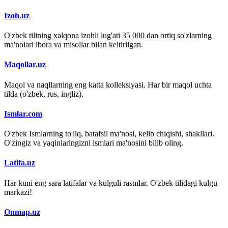
Izoh.uz
O'zbek tilining xalqona izohli lug'ati 35 000 dan ortiq so'zlarning
ma'nolari ibora va misollar bilan keltirilgan.
Maqollar.uz
Maqol va naqllarning eng katta kolleksiyasi. Har bir maqol uchta
tilda (o'zbek, rus, ingliz).
Ismlar.com
O'zbek Ismlarning to'liq, batafsil ma'nosi, kelib chiqishi, shakllari.
O'zingiz va yaqinlaringizni ismlari ma'nosini bilib oling.
Latifa.uz
Har kuni eng sara latifalar va kulguli rasmlar. O'zbek tilidagi kulgu
markazi!
Onmap.uz