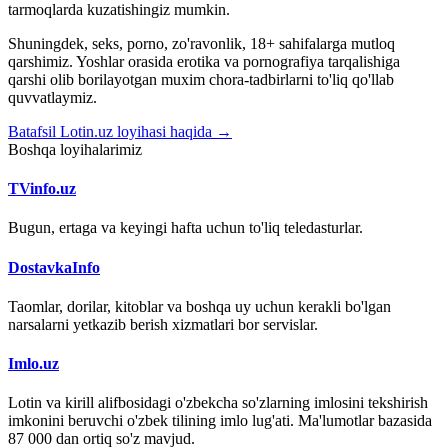
tarmoqlarda kuzatishingiz mumkin.
Shuningdek, seks, porno, zo'ravonlik, 18+ sahifalarga mutloq
qarshimiz. Yoshlar orasida erotika va pornografiya tarqalishiga
qarshi olib borilayotgan muxim chora-tadbirlarni to'liq qo'llab
quvvatlaymiz.
Batafsil Lotin.uz loyihasi haqida →
Boshqa loyihalarimiz
TVinfo.uz
Bugun, ertaga va keyingi hafta uchun to'liq teledasturlar.
DostavkaInfo
Taomlar, dorilar, kitoblar va boshqa uy uchun kerakli bo'lgan
narsalarni yetkazib berish xizmatlari bor servislar.
Imlo.uz
Lotin va kirill alifbosidagi o'zbekcha so'zlarning imlosini tekshirish
imkonini beruvchi o'zbek tilining imlo lug'ati. Ma'lumotlar bazasida
87 000 dan ortiq so'z mavjud.