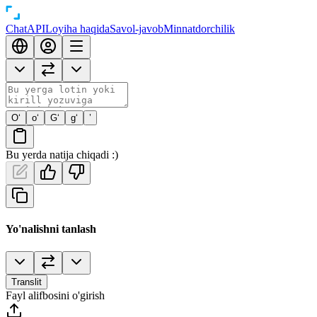
Chat
API
Loyiha haqida
Savol-javob
Minnatdorchilik
O‘
o‘
G‘
g‘
’
Bu yerda natija chiqadi :)
Yo'nalishni tanlash
Translit
Fayl alifbosini o'girish