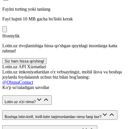
Faylni torting yoki tanlang
Fayl hajmi 10 MB gacha bo'lishi kerak
Homiylik
Lotin.uz rivojlanishiga hissa qo'shgan quyidagi insonlarga katta
rahmat!
Siz ham hissa qo'shing!
Lotin.uz API Xizmatlari
Lotin.uz imkoniyatlaridan o'z vebsaytingiz, mobil ilova va boshqa
joylarda foydalanish uchun biz bilan bog'laning:
@ObunaContact
Ko'p so'raladigan savollar
Lotin.uz o'zi nima?
Boshqa lotin-kirill, kirill-lotin tarjimonlaridan nima farqi bor?