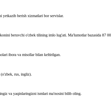
i yetkazib berish xizmatlari bor servislar.
imkonini beruvchi o'zbek tilining imlo lug'ati. Ma'lumotlar bazasida 87 0
lari ibora va misollar bilan keltirilgan.
o'zbek, rus, ingliz).
zingiz va yaqinlaringizni ismlari ma'nosini bilib oling.