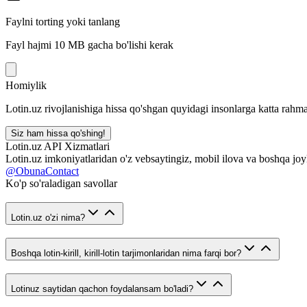
Faylni torting yoki tanlang
Fayl hajmi 10 MB gacha bo'lishi kerak
Homiylik
Lotin.uz rivojlanishiga hissa qo'shgan quyidagi insonlarga katta rahma
Siz ham hissa qo'shing!
Lotin.uz API Xizmatlari
Lotin.uz imkoniyatlaridan o'z vebsaytingiz, mobil ilova va boshqa joy
@ObunaContact
Ko'p so'raladigan savollar
Lotin.uz o'zi nima?
Boshqa lotin-kirill, kirill-lotin tarjimonlaridan nima farqi bor?
Lotinuz saytidan qachon foydalansam bo'ladi?