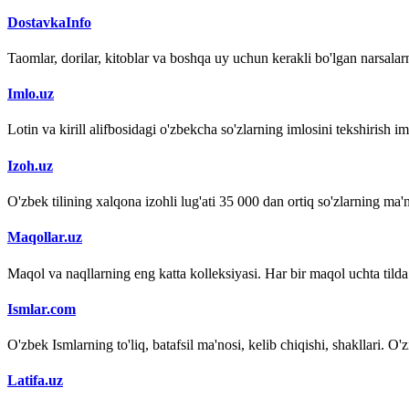
DostavkaInfo
Taomlar, dorilar, kitoblar va boshqa uy uchun kerakli bo'lgan narsalarn
Imlo.uz
Lotin va kirill alifbosidagi o'zbekcha so'zlarning imlosini tekshirish 
Izoh.uz
O'zbek tilining xalqona izohli lug'ati 35 000 dan ortiq so'zlarning ma'no
Maqollar.uz
Maqol va naqllarning eng katta kolleksiyasi. Har bir maqol uchta tilda (
Ismlar.com
O'zbek Ismlarning to'liq, batafsil ma'nosi, kelib chiqishi, shakllari. O'
Latifa.uz