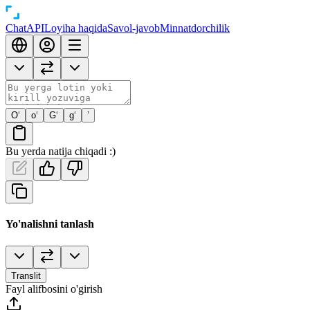
Chat
API
Loyiha haqida
Savol-javob
Minnatdorchilik
O‘
o‘
G‘
g‘
’
Bu yerda natija chiqadi :)
Yo'nalishni tanlash
Translit
Fayl alifbosini o'girish