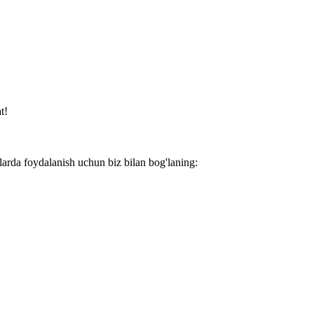
t!
larda foydalanish uchun biz bilan bog'laning: