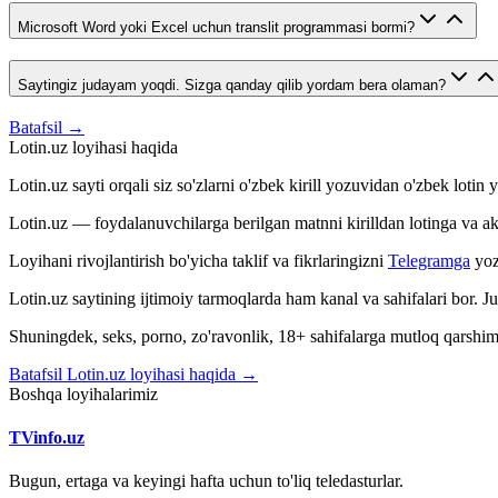
Microsoft Word yoki Excel uchun translit programmasi bormi?
Saytingiz judayam yoqdi. Sizga qanday qilib yordam bera olaman?
Batafsil →
Lotin.uz loyihasi haqida
Lotin.uz sayti orqali siz so'zlarni o'zbek kirill yozuvidan o'zbek loti
Lotin.uz — foydalanuvchilarga berilgan matnni kirilldan lotinga va aksin
Loyihani rivojlantirish bo'yicha taklif va fikrlaringizni
Telegramga
yoz
Lotin.uz saytining ijtimoiy tarmoqlarda ham kanal va sahifalari bor. 
Shuningdek, seks, porno, zo'ravonlik, 18+ sahifalarga mutloq qarshimiz
Batafsil Lotin.uz loyihasi haqida →
Boshqa loyihalarimiz
TVinfo.uz
Bugun, ertaga va keyingi hafta uchun to'liq teledasturlar.