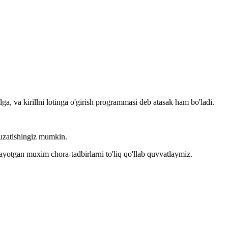
llga, va kirillni lotinga o'girish programmasi deb atasak ham bo'ladi.
kuzatishingiz mumkin.
layotgan muxim chora-tadbirlarni to'liq qo'llab quvvatlaymiz.