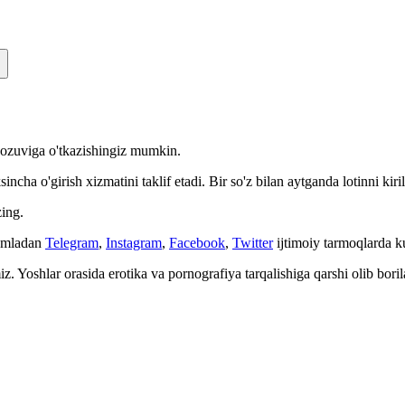
n yozuviga o'tkazishingiz mumkin.
cha o'girish xizmatini taklif etadi. Bir so'z bilan aytganda lotinni kiri
ing.
Jumladan
Telegram
,
Instagram
,
Facebook
,
Twitter
ijtimoiy tarmoqlarda 
. Yoshlar orasida erotika va pornografiya tarqalishiga qarshi olib bori