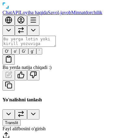
Chat
API
Loyiha haqida
Savol-javob
Minnatdorchilik
O‘
o‘
G‘
g‘
’
Bu yerda natija chiqadi :)
Yo'nalishni tanlash
Translit
Fayl alifbosini o'girish