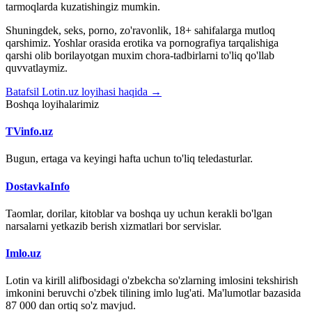
tarmoqlarda kuzatishingiz mumkin.
Shuningdek, seks, porno, zo'ravonlik, 18+ sahifalarga mutloq
qarshimiz. Yoshlar orasida erotika va pornografiya tarqalishiga
qarshi olib borilayotgan muxim chora-tadbirlarni to'liq qo'llab
quvvatlaymiz.
Batafsil Lotin.uz loyihasi haqida →
Boshqa loyihalarimiz
TVinfo.uz
Bugun, ertaga va keyingi hafta uchun to'liq teledasturlar.
DostavkaInfo
Taomlar, dorilar, kitoblar va boshqa uy uchun kerakli bo'lgan
narsalarni yetkazib berish xizmatlari bor servislar.
Imlo.uz
Lotin va kirill alifbosidagi o'zbekcha so'zlarning imlosini tekshirish
imkonini beruvchi o'zbek tilining imlo lug'ati. Ma'lumotlar bazasida
87 000 dan ortiq so'z mavjud.