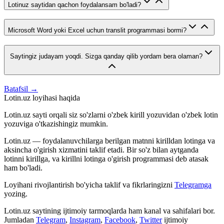
Lotinuz saytidan qachon foydalansam bo'ladi?
Microsoft Word yoki Excel uchun translit programmasi bormi?
Saytingiz judayam yoqdi. Sizga qanday qilib yordam bera olaman?
Batafsil →
Lotin.uz loyihasi haqida
Lotin.uz sayti orqali siz so'zlarni o'zbek kirill yozuvidan o'zbek lotin
yozuviga o'tkazishingiz mumkin.
Lotin.uz — foydalanuvchilarga berilgan matnni kirilldan lotinga va
aksincha o'girish xizmatini taklif etadi. Bir so'z bilan aytganda
lotinni kirillga, va kirillni lotinga o'girish programmasi deb atasak
ham bo'ladi.
Loyihani rivojlantirish bo'yicha taklif va fikrlaringizni
Telegramga
yozing.
Lotin.uz saytining ijtimoiy tarmoqlarda ham kanal va sahifalari bor.
Jumladan
Telegram
,
Instagram
,
Facebook
,
Twitter
ijtimoiy