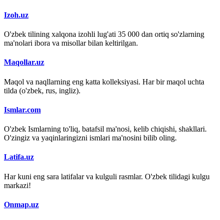
Izoh.uz
O'zbek tilining xalqona izohli lug'ati 35 000 dan ortiq so'zlarning
ma'nolari ibora va misollar bilan keltirilgan.
Maqollar.uz
Maqol va naqllarning eng katta kolleksiyasi. Har bir maqol uchta
tilda (o'zbek, rus, ingliz).
Ismlar.com
O'zbek Ismlarning to'liq, batafsil ma'nosi, kelib chiqishi, shakllari.
O'zingiz va yaqinlaringizni ismlari ma'nosini bilib oling.
Latifa.uz
Har kuni eng sara latifalar va kulguli rasmlar. O'zbek tilidagi kulgu
markazi!
Onmap.uz