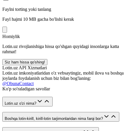
Faylni torting yoki tanlang
Fayl hajmi 10 MB gacha bo'lishi kerak
Homiylik
Lotin.uz rivojlanishiga hissa qo'shgan quyidagi insonlarga katta
rahmat!
Siz ham hissa qo'shing!
Lotin.uz API Xizmatlari
Lotin.uz imkoniyatlaridan o'z vebsaytingiz, mobil ilova va boshqa
joylarda foydalanish uchun biz bilan bog'laning:
@ObunaContact
Ko'p so'raladigan savollar
Lotin.uz o'zi nima?
Boshqa lotin-kirill, kirill-lotin tarjimonlaridan nima farqi bor?