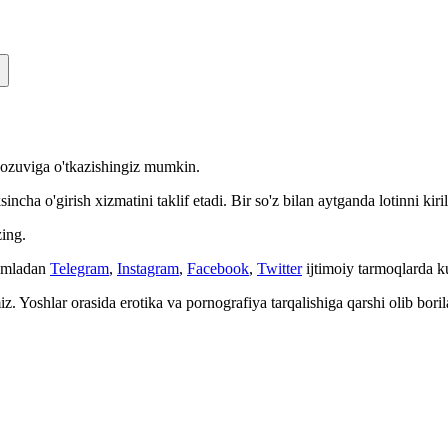
n yozuviga o'tkazishingiz mumkin.
cha o'girish xizmatini taklif etadi. Bir so'z bilan aytganda lotinni kiri
ing.
Jumladan
Telegram
,
Instagram
,
Facebook
,
Twitter
ijtimoiy tarmoqlarda 
. Yoshlar orasida erotika va pornografiya tarqalishiga qarshi olib bori