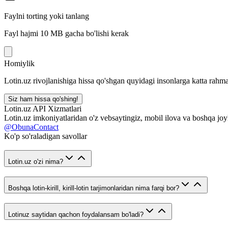
Faylni torting yoki tanlang
Fayl hajmi 10 MB gacha bo'lishi kerak
Homiylik
Lotin.uz rivojlanishiga hissa qo'shgan quyidagi insonlarga katta rahma
Siz ham hissa qo'shing!
Lotin.uz API Xizmatlari
Lotin.uz imkoniyatlaridan o'z vebsaytingiz, mobil ilova va boshqa joy
@ObunaContact
Ko'p so'raladigan savollar
Lotin.uz o'zi nima?
Boshqa lotin-kirill, kirill-lotin tarjimonlaridan nima farqi bor?
Lotinuz saytidan qachon foydalansam bo'ladi?