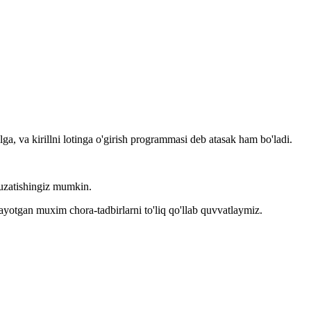
llga, va kirillni lotinga o'girish programmasi deb atasak ham bo'ladi.
kuzatishingiz mumkin.
layotgan muxim chora-tadbirlarni to'liq qo'llab quvvatlaymiz.