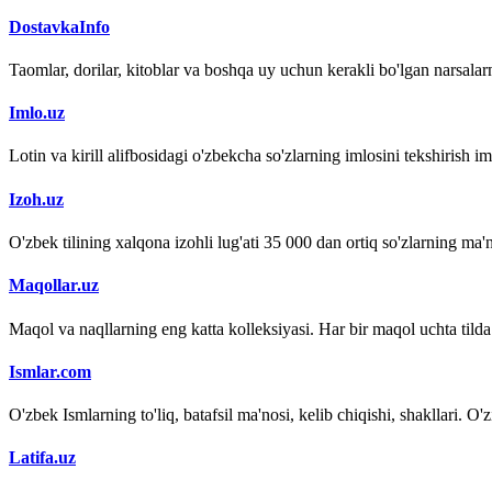
DostavkaInfo
Taomlar, dorilar, kitoblar va boshqa uy uchun kerakli bo'lgan narsalarn
Imlo.uz
Lotin va kirill alifbosidagi o'zbekcha so'zlarning imlosini tekshirish 
Izoh.uz
O'zbek tilining xalqona izohli lug'ati 35 000 dan ortiq so'zlarning ma'no
Maqollar.uz
Maqol va naqllarning eng katta kolleksiyasi. Har bir maqol uchta tilda (
Ismlar.com
O'zbek Ismlarning to'liq, batafsil ma'nosi, kelib chiqishi, shakllari. O'
Latifa.uz