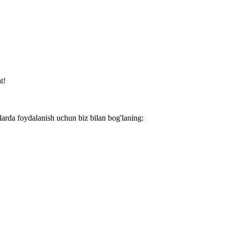
t!
larda foydalanish uchun biz bilan bog'laning: