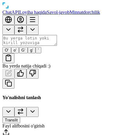
Chat
API
Loyiha haqida
Savol-javob
Minnatdorchilik
O‘
o‘
G‘
g‘
’
Bu yerda natija chiqadi :)
Yo'nalishni tanlash
Translit
Fayl alifbosini o'girish