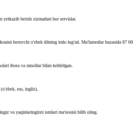
i yetkazib berish xizmatlari bor servislar.
imkonini beruvchi o'zbek tilining imlo lug'ati. Ma'lumotlar bazasida 87 0
lari ibora va misollar bilan keltirilgan.
o'zbek, rus, ingliz).
zingiz va yaqinlaringizni ismlari ma'nosini bilib oling.