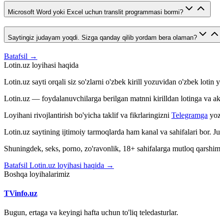
Microsoft Word yoki Excel uchun translit programmasi bormi?
Saytingiz judayam yoqdi. Sizga qanday qilib yordam bera olaman?
Batafsil →
Lotin.uz loyihasi haqida
Lotin.uz sayti orqali siz so'zlarni o'zbek kirill yozuvidan o'zbek loti
Lotin.uz — foydalanuvchilarga berilgan matnni kirilldan lotinga va aksin
Loyihani rivojlantirish bo'yicha taklif va fikrlaringizni
Telegramga
yoz
Lotin.uz saytining ijtimoiy tarmoqlarda ham kanal va sahifalari bor. 
Shuningdek, seks, porno, zo'ravonlik, 18+ sahifalarga mutloq qarshimiz
Batafsil Lotin.uz loyihasi haqida →
Boshqa loyihalarimiz
TVinfo.uz
Bugun, ertaga va keyingi hafta uchun to'liq teledasturlar.