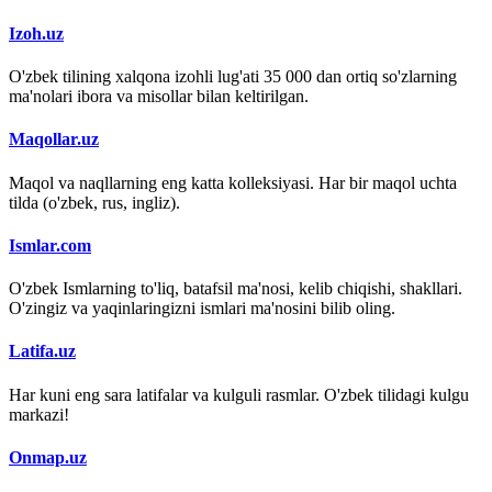
Izoh.uz
O'zbek tilining xalqona izohli lug'ati 35 000 dan ortiq so'zlarning
ma'nolari ibora va misollar bilan keltirilgan.
Maqollar.uz
Maqol va naqllarning eng katta kolleksiyasi. Har bir maqol uchta
tilda (o'zbek, rus, ingliz).
Ismlar.com
O'zbek Ismlarning to'liq, batafsil ma'nosi, kelib chiqishi, shakllari.
O'zingiz va yaqinlaringizni ismlari ma'nosini bilib oling.
Latifa.uz
Har kuni eng sara latifalar va kulguli rasmlar. O'zbek tilidagi kulgu
markazi!
Onmap.uz