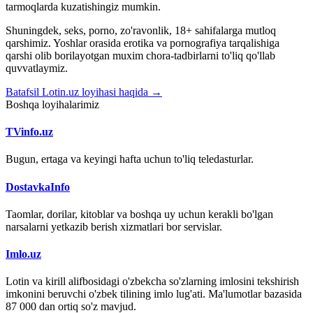
tarmoqlarda kuzatishingiz mumkin.
Shuningdek, seks, porno, zo'ravonlik, 18+ sahifalarga mutloq
qarshimiz. Yoshlar orasida erotika va pornografiya tarqalishiga
qarshi olib borilayotgan muxim chora-tadbirlarni to'liq qo'llab
quvvatlaymiz.
Batafsil Lotin.uz loyihasi haqida →
Boshqa loyihalarimiz
TVinfo.uz
Bugun, ertaga va keyingi hafta uchun to'liq teledasturlar.
DostavkaInfo
Taomlar, dorilar, kitoblar va boshqa uy uchun kerakli bo'lgan
narsalarni yetkazib berish xizmatlari bor servislar.
Imlo.uz
Lotin va kirill alifbosidagi o'zbekcha so'zlarning imlosini tekshirish
imkonini beruvchi o'zbek tilining imlo lug'ati. Ma'lumotlar bazasida
87 000 dan ortiq so'z mavjud.