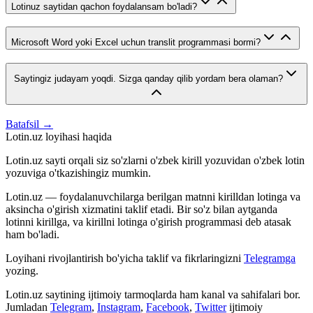
Lotinuz saytidan qachon foydalansam bo'ladi?
Microsoft Word yoki Excel uchun translit programmasi bormi?
Saytingiz judayam yoqdi. Sizga qanday qilib yordam bera olaman?
Batafsil →
Lotin.uz loyihasi haqida
Lotin.uz sayti orqali siz so'zlarni o'zbek kirill yozuvidan o'zbek lotin
yozuviga o'tkazishingiz mumkin.
Lotin.uz — foydalanuvchilarga berilgan matnni kirilldan lotinga va
aksincha o'girish xizmatini taklif etadi. Bir so'z bilan aytganda
lotinni kirillga, va kirillni lotinga o'girish programmasi deb atasak
ham bo'ladi.
Loyihani rivojlantirish bo'yicha taklif va fikrlaringizni
Telegramga
yozing.
Lotin.uz saytining ijtimoiy tarmoqlarda ham kanal va sahifalari bor.
Jumladan
Telegram
,
Instagram
,
Facebook
,
Twitter
ijtimoiy