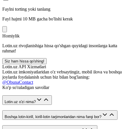
Faylni torting yoki tanlang
Fayl hajmi 10 MB gacha bo'lishi kerak
Homiylik
Lotin.uz rivojlanishiga hissa qo'shgan quyidagi insonlarga katta
rahmat!
Siz ham hissa qo'shing!
Lotin.uz API Xizmatlari
Lotin.uz imkoniyatlaridan o'z vebsaytingiz, mobil ilova va boshqa
joylarda foydalanish uchun biz bilan bog'laning:
@ObunaContact
Ko'p so'raladigan savollar
Lotin.uz o'zi nima?
Boshqa lotin-kirill, kirill-lotin tarjimonlaridan nima farqi bor?