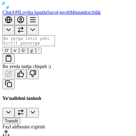
Chat
API
Loyiha haqida
Savol-javob
Minnatdorchilik
O‘
o‘
G‘
g‘
’
Bu yerda natija chiqadi :)
Yo'nalishni tanlash
Translit
Fayl alifbosini o'girish