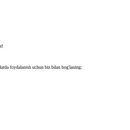
t!
larda foydalanish uchun biz bilan bog'laning: