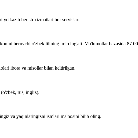
i yetkazib berish xizmatlari bor servislar.
imkonini beruvchi o'zbek tilining imlo lug'ati. Ma'lumotlar bazasida 87 0
lari ibora va misollar bilan keltirilgan.
o'zbek, rus, ingliz).
zingiz va yaqinlaringizni ismlari ma'nosini bilib oling.