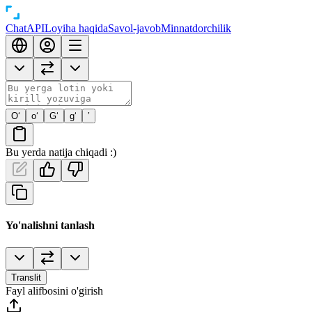
Chat
API
Loyiha haqida
Savol-javob
Minnatdorchilik
O‘
o‘
G‘
g‘
’
Bu yerda natija chiqadi :)
Yo'nalishni tanlash
Translit
Fayl alifbosini o'girish