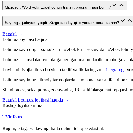
Microsoft Word yoki Excel uchun translit programmasi bormi?
Saytingiz judayam yoqdi. Sizga qanday qilib yordam bera olaman?
Batafsil →
Lotin.uz loyihasi haqida
Lotin.uz sayti orqali siz so'zlarni o'zbek kirill yozuvidan o'zbek loti
Lotin.uz — foydalanuvchilarga berilgan matnni kirilldan lotinga va aksin
Loyihani rivojlantirish bo'yicha taklif va fikrlaringizni
Telegramga
yoz
Lotin.uz saytining ijtimoiy tarmoqlarda ham kanal va sahifalari bor. 
Shuningdek, seks, porno, zo'ravonlik, 18+ sahifalarga mutloq qarshimiz
Batafsil Lotin.uz loyihasi haqida →
Boshqa loyihalarimiz
TVinfo.uz
Bugun, ertaga va keyingi hafta uchun to'liq teledasturlar.