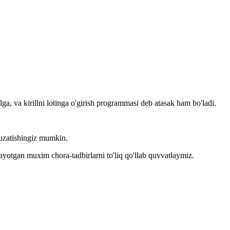
llga, va kirillni lotinga o'girish programmasi deb atasak ham bo'ladi.
kuzatishingiz mumkin.
layotgan muxim chora-tadbirlarni to'liq qo'llab quvvatlaymiz.