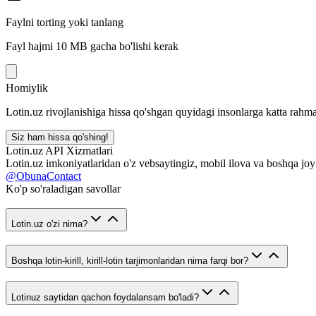
Faylni torting yoki tanlang
Fayl hajmi 10 MB gacha bo'lishi kerak
Homiylik
Lotin.uz rivojlanishiga hissa qo'shgan quyidagi insonlarga katta rahma
Siz ham hissa qo'shing!
Lotin.uz API Xizmatlari
Lotin.uz imkoniyatlaridan o'z vebsaytingiz, mobil ilova va boshqa joy
@ObunaContact
Ko'p so'raladigan savollar
Lotin.uz o'zi nima?
Boshqa lotin-kirill, kirill-lotin tarjimonlaridan nima farqi bor?
Lotinuz saytidan qachon foydalansam bo'ladi?