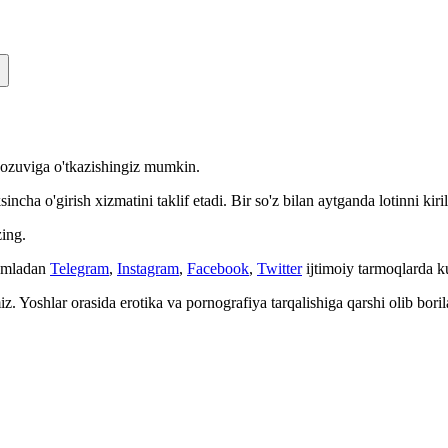
n yozuviga o'tkazishingiz mumkin.
cha o'girish xizmatini taklif etadi. Bir so'z bilan aytganda lotinni kiri
ing.
Jumladan
Telegram
,
Instagram
,
Facebook
,
Twitter
ijtimoiy tarmoqlarda 
. Yoshlar orasida erotika va pornografiya tarqalishiga qarshi olib bori