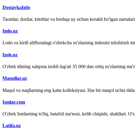
DostavkaInfo
Taomlar, dorilar, kitoblar va boshqa uy uchun kerakli bo'lgan narsalarn
Imlo.uz
Lotin va kirill alifbosidagi o'zbekcha so'zlarning imlosini tekshirish 
Izoh.uz
O'zbek tilining xalqona izohli lug'ati 35 000 dan ortiq so'zlarning ma'no
Maqollar.uz
Maqol va naqllarning eng katta kolleksiyasi. Har bir maqol uchta tilda (
Ismlar.com
O'zbek Ismlarning to'liq, batafsil ma'nosi, kelib chiqishi, shakllari. O'
Latifa.uz