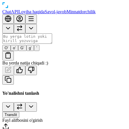
Chat
API
Loyiha haqida
Savol-javob
Minnatdorchilik
O‘
o‘
G‘
g‘
’
Bu yerda natija chiqadi :)
Yo'nalishni tanlash
Translit
Fayl alifbosini o'girish