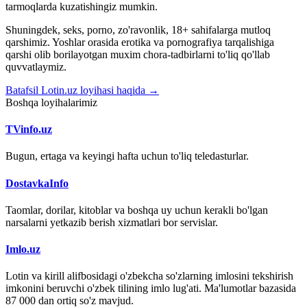
tarmoqlarda kuzatishingiz mumkin.
Shuningdek, seks, porno, zo'ravonlik, 18+ sahifalarga mutloq
qarshimiz. Yoshlar orasida erotika va pornografiya tarqalishiga
qarshi olib borilayotgan muxim chora-tadbirlarni to'liq qo'llab
quvvatlaymiz.
Batafsil Lotin.uz loyihasi haqida →
Boshqa loyihalarimiz
TVinfo.uz
Bugun, ertaga va keyingi hafta uchun to'liq teledasturlar.
DostavkaInfo
Taomlar, dorilar, kitoblar va boshqa uy uchun kerakli bo'lgan
narsalarni yetkazib berish xizmatlari bor servislar.
Imlo.uz
Lotin va kirill alifbosidagi o'zbekcha so'zlarning imlosini tekshirish
imkonini beruvchi o'zbek tilining imlo lug'ati. Ma'lumotlar bazasida
87 000 dan ortiq so'z mavjud.