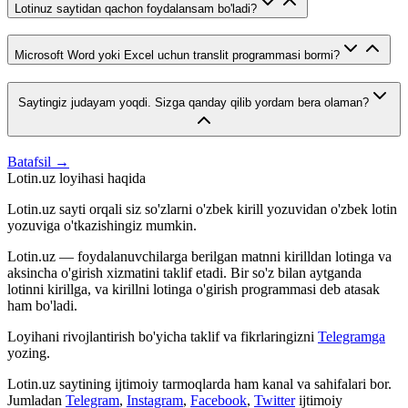
Lotinuz saytidan qachon foydalansam bo'ladi?
Microsoft Word yoki Excel uchun translit programmasi bormi?
Saytingiz judayam yoqdi. Sizga qanday qilib yordam bera olaman?
Batafsil →
Lotin.uz loyihasi haqida
Lotin.uz sayti orqali siz so'zlarni o'zbek kirill yozuvidan o'zbek lotin
yozuviga o'tkazishingiz mumkin.
Lotin.uz — foydalanuvchilarga berilgan matnni kirilldan lotinga va
aksincha o'girish xizmatini taklif etadi. Bir so'z bilan aytganda
lotinni kirillga, va kirillni lotinga o'girish programmasi deb atasak
ham bo'ladi.
Loyihani rivojlantirish bo'yicha taklif va fikrlaringizni
Telegramga
yozing.
Lotin.uz saytining ijtimoiy tarmoqlarda ham kanal va sahifalari bor.
Jumladan
Telegram
,
Instagram
,
Facebook
,
Twitter
ijtimoiy