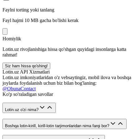
Faylni torting yoki tanlang
Fayl hajmi 10 MB gacha bo'lishi kerak
Homiylik
Lotin.uz rivojlanishiga hissa qo'shgan quyidagi insonlarga katta
rahmat!
Siz ham hissa qo'shing!
Lotin.uz API Xizmatlari
Lotin.uz imkoniyatlaridan o'z vebsaytingiz, mobil ilova va boshqa
joylarda foydalanish uchun biz bilan bog'laning:
@ObunaContact
Ko'p so'raladigan savollar
Lotin.uz o'zi nima?
Boshqa lotin-kirill, kirill-lotin tarjimonlaridan nima farqi bor?