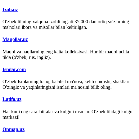
Izoh.uz
O'zbek tilining xalqona izohli lug'ati 35 000 dan ortiq so'zlarning
ma'nolari ibora va misollar bilan keltirilgan.
Maqollar.uz
Maqol va naqllarning eng katta kolleksiyasi. Har bir maqol uchta
tilda (o'zbek, rus, ingliz).
Ismlar.com
O'zbek Ismlarning to'liq, batafsil ma'nosi, kelib chiqishi, shakllari.
O'zingiz va yaqinlaringizni ismlari ma'nosini bilib oling.
Latifa.uz
Har kuni eng sara latifalar va kulguli rasmlar. O'zbek tilidagi kulgu
markazi!
Onmap.uz