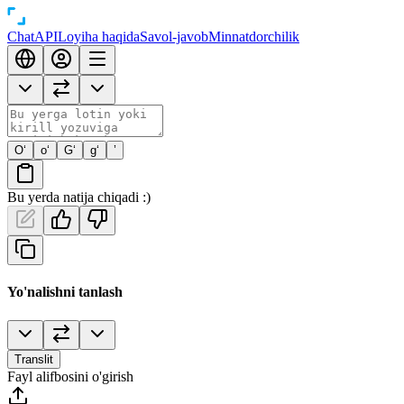
Chat
API
Loyiha haqida
Savol-javob
Minnatdorchilik
O‘
o‘
G‘
g‘
’
Bu yerda natija chiqadi :)
Yo'nalishni tanlash
Translit
Fayl alifbosini o'girish