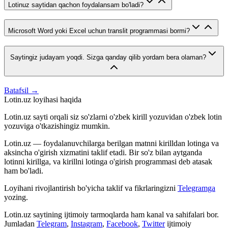
Lotinuz saytidan qachon foydalansam bo'ladi?
Microsoft Word yoki Excel uchun translit programmasi bormi?
Saytingiz judayam yoqdi. Sizga qanday qilib yordam bera olaman?
Batafsil →
Lotin.uz loyihasi haqida
Lotin.uz sayti orqali siz so'zlarni o'zbek kirill yozuvidan o'zbek lotin
yozuviga o'tkazishingiz mumkin.
Lotin.uz — foydalanuvchilarga berilgan matnni kirilldan lotinga va
aksincha o'girish xizmatini taklif etadi. Bir so'z bilan aytganda
lotinni kirillga, va kirillni lotinga o'girish programmasi deb atasak
ham bo'ladi.
Loyihani rivojlantirish bo'yicha taklif va fikrlaringizni
Telegramga
yozing.
Lotin.uz saytining ijtimoiy tarmoqlarda ham kanal va sahifalari bor.
Jumladan
Telegram
,
Instagram
,
Facebook
,
Twitter
ijtimoiy