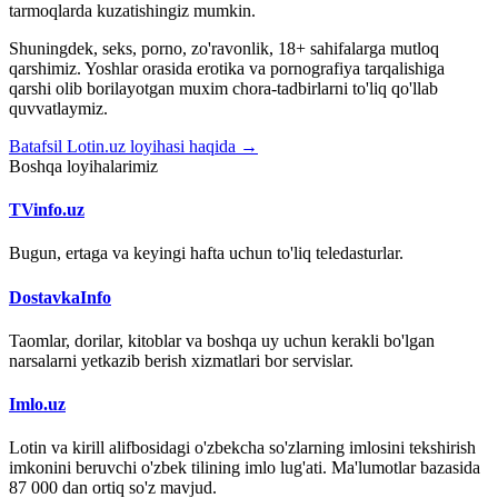
tarmoqlarda kuzatishingiz mumkin.
Shuningdek, seks, porno, zo'ravonlik, 18+ sahifalarga mutloq
qarshimiz. Yoshlar orasida erotika va pornografiya tarqalishiga
qarshi olib borilayotgan muxim chora-tadbirlarni to'liq qo'llab
quvvatlaymiz.
Batafsil Lotin.uz loyihasi haqida →
Boshqa loyihalarimiz
TVinfo.uz
Bugun, ertaga va keyingi hafta uchun to'liq teledasturlar.
DostavkaInfo
Taomlar, dorilar, kitoblar va boshqa uy uchun kerakli bo'lgan
narsalarni yetkazib berish xizmatlari bor servislar.
Imlo.uz
Lotin va kirill alifbosidagi o'zbekcha so'zlarning imlosini tekshirish
imkonini beruvchi o'zbek tilining imlo lug'ati. Ma'lumotlar bazasida
87 000 dan ortiq so'z mavjud.