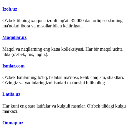
Izoh.uz
O'zbek tilining xalqona izohli lug'ati 35 000 dan ortiq so'zlarning
ma'nolari ibora va misollar bilan keltirilgan.
Maqollar.uz
Maqol va naqllarning eng katta kolleksiyasi. Har bir maqol uchta
tilda (o'zbek, rus, ingliz).
Ismlar.com
O'zbek Ismlarning to'liq, batafsil ma'nosi, kelib chiqishi, shakllari.
O'zingiz va yaqinlaringizni ismlari ma'nosini bilib oling.
Latifa.uz
Har kuni eng sara latifalar va kulguli rasmlar. O'zbek tilidagi kulgu
markazi!
Onmap.uz