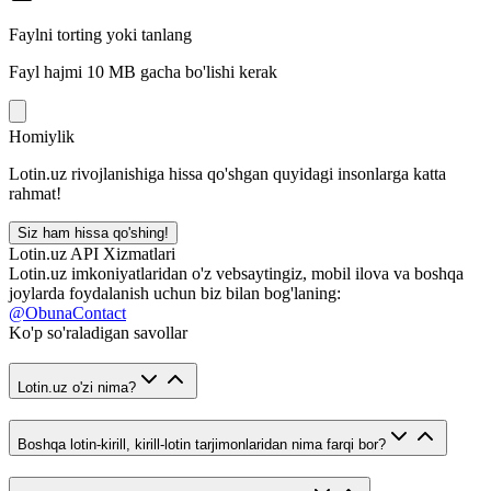
Faylni torting yoki tanlang
Fayl hajmi 10 MB gacha bo'lishi kerak
Homiylik
Lotin.uz rivojlanishiga hissa qo'shgan quyidagi insonlarga katta
rahmat!
Siz ham hissa qo'shing!
Lotin.uz API Xizmatlari
Lotin.uz imkoniyatlaridan o'z vebsaytingiz, mobil ilova va boshqa
joylarda foydalanish uchun biz bilan bog'laning:
@ObunaContact
Ko'p so'raladigan savollar
Lotin.uz o'zi nima?
Boshqa lotin-kirill, kirill-lotin tarjimonlaridan nima farqi bor?