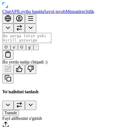
Chat
API
Loyiha haqida
Savol-javob
Minnatdorchilik
O‘
o‘
G‘
g‘
’
Bu yerda natija chiqadi :)
Yo'nalishni tanlash
Translit
Fayl alifbosini o'girish