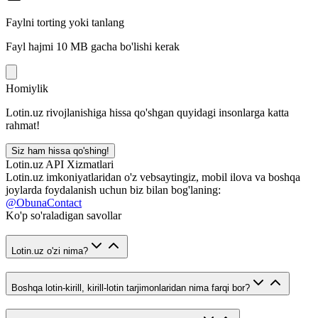
Faylni torting yoki tanlang
Fayl hajmi 10 MB gacha bo'lishi kerak
Homiylik
Lotin.uz rivojlanishiga hissa qo'shgan quyidagi insonlarga katta
rahmat!
Siz ham hissa qo'shing!
Lotin.uz API Xizmatlari
Lotin.uz imkoniyatlaridan o'z vebsaytingiz, mobil ilova va boshqa
joylarda foydalanish uchun biz bilan bog'laning:
@ObunaContact
Ko'p so'raladigan savollar
Lotin.uz o'zi nima?
Boshqa lotin-kirill, kirill-lotin tarjimonlaridan nima farqi bor?