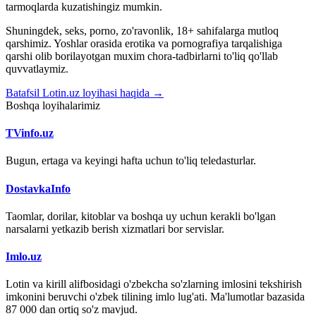
tarmoqlarda kuzatishingiz mumkin.
Shuningdek, seks, porno, zo'ravonlik, 18+ sahifalarga mutloq
qarshimiz. Yoshlar orasida erotika va pornografiya tarqalishiga
qarshi olib borilayotgan muxim chora-tadbirlarni to'liq qo'llab
quvvatlaymiz.
Batafsil Lotin.uz loyihasi haqida →
Boshqa loyihalarimiz
TVinfo.uz
Bugun, ertaga va keyingi hafta uchun to'liq teledasturlar.
DostavkaInfo
Taomlar, dorilar, kitoblar va boshqa uy uchun kerakli bo'lgan
narsalarni yetkazib berish xizmatlari bor servislar.
Imlo.uz
Lotin va kirill alifbosidagi o'zbekcha so'zlarning imlosini tekshirish
imkonini beruvchi o'zbek tilining imlo lug'ati. Ma'lumotlar bazasida
87 000 dan ortiq so'z mavjud.