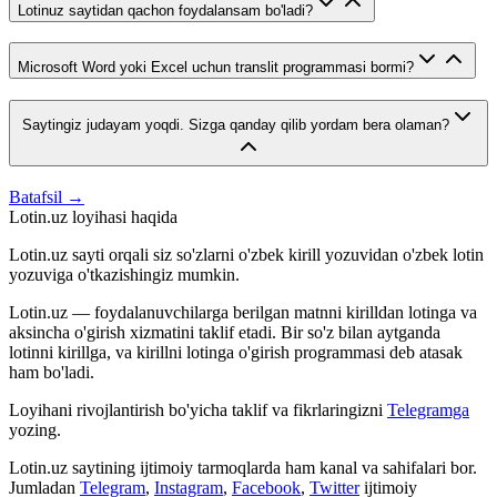
Lotinuz saytidan qachon foydalansam bo'ladi?
Microsoft Word yoki Excel uchun translit programmasi bormi?
Saytingiz judayam yoqdi. Sizga qanday qilib yordam bera olaman?
Batafsil →
Lotin.uz loyihasi haqida
Lotin.uz sayti orqali siz so'zlarni o'zbek kirill yozuvidan o'zbek lotin
yozuviga o'tkazishingiz mumkin.
Lotin.uz — foydalanuvchilarga berilgan matnni kirilldan lotinga va
aksincha o'girish xizmatini taklif etadi. Bir so'z bilan aytganda
lotinni kirillga, va kirillni lotinga o'girish programmasi deb atasak
ham bo'ladi.
Loyihani rivojlantirish bo'yicha taklif va fikrlaringizni
Telegramga
yozing.
Lotin.uz saytining ijtimoiy tarmoqlarda ham kanal va sahifalari bor.
Jumladan
Telegram
,
Instagram
,
Facebook
,
Twitter
ijtimoiy