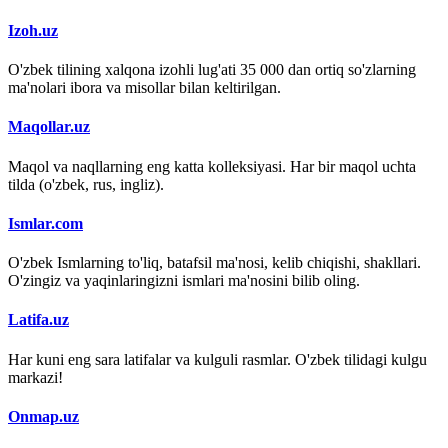
Izoh.uz
O'zbek tilining xalqona izohli lug'ati 35 000 dan ortiq so'zlarning
ma'nolari ibora va misollar bilan keltirilgan.
Maqollar.uz
Maqol va naqllarning eng katta kolleksiyasi. Har bir maqol uchta
tilda (o'zbek, rus, ingliz).
Ismlar.com
O'zbek Ismlarning to'liq, batafsil ma'nosi, kelib chiqishi, shakllari.
O'zingiz va yaqinlaringizni ismlari ma'nosini bilib oling.
Latifa.uz
Har kuni eng sara latifalar va kulguli rasmlar. O'zbek tilidagi kulgu
markazi!
Onmap.uz