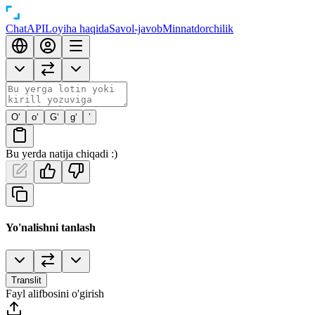
Chat
API
Loyiha haqida
Savol-javob
Minnatdorchilik
O‘
o‘
G‘
g‘
’
Bu yerda natija chiqadi :)
Yo'nalishni tanlash
Translit
Fayl alifbosini o'girish