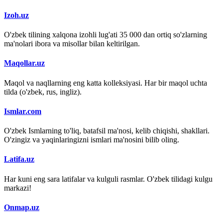
Izoh.uz
O'zbek tilining xalqona izohli lug'ati 35 000 dan ortiq so'zlarning
ma'nolari ibora va misollar bilan keltirilgan.
Maqollar.uz
Maqol va naqllarning eng katta kolleksiyasi. Har bir maqol uchta
tilda (o'zbek, rus, ingliz).
Ismlar.com
O'zbek Ismlarning to'liq, batafsil ma'nosi, kelib chiqishi, shakllari.
O'zingiz va yaqinlaringizni ismlari ma'nosini bilib oling.
Latifa.uz
Har kuni eng sara latifalar va kulguli rasmlar. O'zbek tilidagi kulgu
markazi!
Onmap.uz