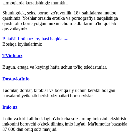
tarmoqlarda kuzatishingiz mumkin.
Shuningdek, seks, porno, zo'ravonlik, 18+ sahifalarga mutloq
qarshimiz. Yoshlar orasida erotika va pornografiya tarqalishiga
qarshi olib borilayotgan muxim chora-tadbirlarni to'liq qo'llab
quvvatlaymiz.
Batafsil Lotin.uz loyihasi haqida →
Boshqa loyihalarimiz
TVinfo.uz
Bugun, ertaga va keyingi hafta uchun to'liq teledasturlar.
DostavkaInfo
Taomlar, dorilar, kitoblar va boshqa uy uchun kerakli bo'lgan
narsalarni yetkazib berish xizmatlari bor servislar.
Imlo.uz
Lotin va kirill alifbosidagi o'zbekcha so'zlarning imlosini tekshirish
imkonini beruvchi o'zbek tilining imlo lug'ati. Ma'lumotlar bazasida
87 000 dan ortiq so'z mavjud.