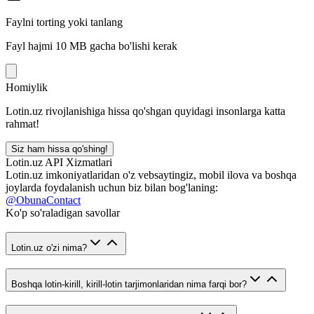
Faylni torting yoki tanlang
Fayl hajmi 10 MB gacha bo'lishi kerak
Homiylik
Lotin.uz rivojlanishiga hissa qo'shgan quyidagi insonlarga katta
rahmat!
Siz ham hissa qo'shing!
Lotin.uz API Xizmatlari
Lotin.uz imkoniyatlaridan o'z vebsaytingiz, mobil ilova va boshqa
joylarda foydalanish uchun biz bilan bog'laning:
@ObunaContact
Ko'p so'raladigan savollar
Lotin.uz o'zi nima?
Boshqa lotin-kirill, kirill-lotin tarjimonlaridan nima farqi bor?