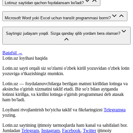
Lotinuz saytidan qachon foydalansam bo'ladi?
Microsoft Word yoki Excel uchun translit programmasi bormi?
Saytingiz judayam yoqdi. Sizga qanday qilib yordam bera olaman?
Batafsil →
Lotin.uz loyihasi haqida
Lotin.uz sayti orqali siz so'zlarni o'zbek kirill yozuvidan o'zbek lotin
yozuviga o'tkazishingiz mumkin.
Lotin.uz — foydalanuvchilarga berilgan matnni kirilldan lotinga va
aksincha o'girish xizmatini taklif etadi. Bir so'z bilan aytganda
lotinni kirillga, va kirillni lotinga o'girish programmasi deb atasak
ham bo'ladi.
Loyihani rivojlantirish bo'yicha taklif va fikrlaringizni
Telegramga
yozing.
Lotin.uz saytining ijtimoiy tarmoqlarda ham kanal va sahifalari bor.
Jumladan
Telegram
,
Instagram
,
Facebook
,
Twitter
ijtimoiy