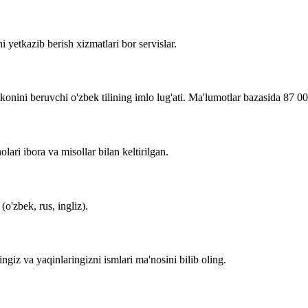
i yetkazib berish xizmatlari bor servislar.
imkonini beruvchi o'zbek tilining imlo lug'ati. Ma'lumotlar bazasida 87 0
lari ibora va misollar bilan keltirilgan.
o'zbek, rus, ingliz).
zingiz va yaqinlaringizni ismlari ma'nosini bilib oling.