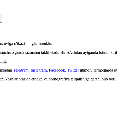
n yozuviga o'tkazishingiz mumkin.
cha o'girish xizmatini taklif etadi. Bir so'z bilan aytganda lotinni kiri
ing.
Jumladan
Telegram
,
Instagram
,
Facebook
,
Twitter
ijtimoiy tarmoqlarda 
. Yoshlar orasida erotika va pornografiya tarqalishiga qarshi olib bori