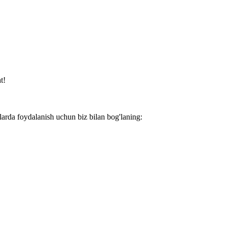
t!
larda foydalanish uchun biz bilan bog'laning: