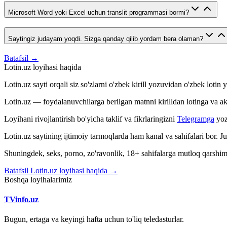
Microsoft Word yoki Excel uchun translit programmasi bormi?
Saytingiz judayam yoqdi. Sizga qanday qilib yordam bera olaman?
Batafsil →
Lotin.uz loyihasi haqida
Lotin.uz sayti orqali siz so'zlarni o'zbek kirill yozuvidan o'zbek loti
Lotin.uz — foydalanuvchilarga berilgan matnni kirilldan lotinga va aksin
Loyihani rivojlantirish bo'yicha taklif va fikrlaringizni
Telegramga
yoz
Lotin.uz saytining ijtimoiy tarmoqlarda ham kanal va sahifalari bor. 
Shuningdek, seks, porno, zo'ravonlik, 18+ sahifalarga mutloq qarshimiz
Batafsil Lotin.uz loyihasi haqida →
Boshqa loyihalarimiz
TVinfo.uz
Bugun, ertaga va keyingi hafta uchun to'liq teledasturlar.