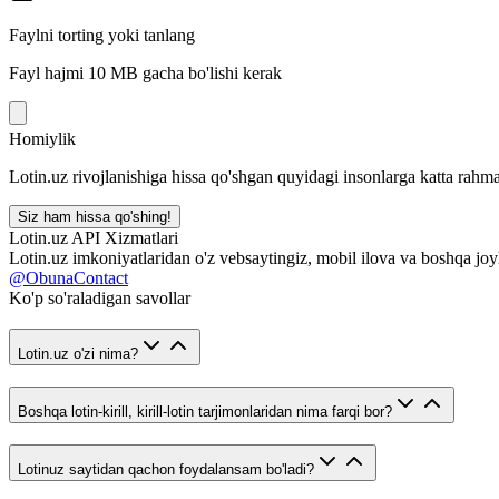
Faylni torting yoki tanlang
Fayl hajmi 10 MB gacha bo'lishi kerak
Homiylik
Lotin.uz rivojlanishiga hissa qo'shgan quyidagi insonlarga katta rahma
Siz ham hissa qo'shing!
Lotin.uz API Xizmatlari
Lotin.uz imkoniyatlaridan o'z vebsaytingiz, mobil ilova va boshqa joy
@ObunaContact
Ko'p so'raladigan savollar
Lotin.uz o'zi nima?
Boshqa lotin-kirill, kirill-lotin tarjimonlaridan nima farqi bor?
Lotinuz saytidan qachon foydalansam bo'ladi?