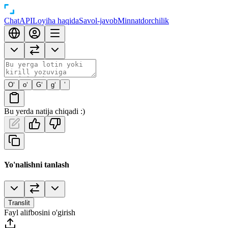
Chat
API
Loyiha haqida
Savol-javob
Minnatdorchilik
O‘
o‘
G‘
g‘
’
Bu yerda natija chiqadi :)
Yo'nalishni tanlash
Translit
Fayl alifbosini o'girish