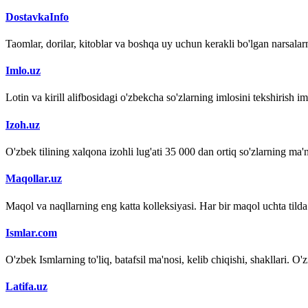
DostavkaInfo
Taomlar, dorilar, kitoblar va boshqa uy uchun kerakli bo'lgan narsalarn
Imlo.uz
Lotin va kirill alifbosidagi o'zbekcha so'zlarning imlosini tekshirish 
Izoh.uz
O'zbek tilining xalqona izohli lug'ati 35 000 dan ortiq so'zlarning ma'no
Maqollar.uz
Maqol va naqllarning eng katta kolleksiyasi. Har bir maqol uchta tilda (
Ismlar.com
O'zbek Ismlarning to'liq, batafsil ma'nosi, kelib chiqishi, shakllari. O'
Latifa.uz