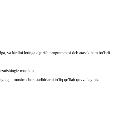
llga, va kirillni lotinga o'girish programmasi deb atasak ham bo'ladi.
kuzatishingiz mumkin.
layotgan muxim chora-tadbirlarni to'liq qo'llab quvvatlaymiz.