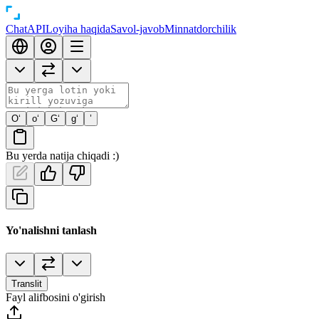
Chat
API
Loyiha haqida
Savol-javob
Minnatdorchilik
O‘
o‘
G‘
g‘
’
Bu yerda natija chiqadi :)
Yo'nalishni tanlash
Translit
Fayl alifbosini o'girish