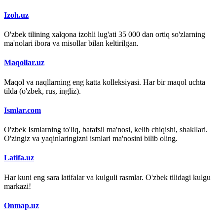
Izoh.uz
O'zbek tilining xalqona izohli lug'ati 35 000 dan ortiq so'zlarning
ma'nolari ibora va misollar bilan keltirilgan.
Maqollar.uz
Maqol va naqllarning eng katta kolleksiyasi. Har bir maqol uchta
tilda (o'zbek, rus, ingliz).
Ismlar.com
O'zbek Ismlarning to'liq, batafsil ma'nosi, kelib chiqishi, shakllari.
O'zingiz va yaqinlaringizni ismlari ma'nosini bilib oling.
Latifa.uz
Har kuni eng sara latifalar va kulguli rasmlar. O'zbek tilidagi kulgu
markazi!
Onmap.uz