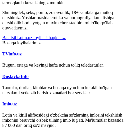
tarmoqlarda kuzatishingiz mumkin.
Shuningdek, seks, porno, zo'ravonlik, 18+ sahifalarga mutloq
qarshimiz. Yoshlar orasida erotika va pornografiya tarqalishiga
qarshi olib borilayotgan muxim chora-tadbirlarni to'liq qo'llab
quvvatlaymiz.
Batafsil Lotin.uz loyihasi haqida →
Boshqa loyihalarimiz
TVinfo.uz
Bugun, ertaga va keyingi hafta uchun to'liq teledasturlar.
DostavkaInfo
Taomlar, dorilar, kitoblar va boshqa uy uchun kerakli bo'lgan
narsalarni yetkazib berish xizmatlari bor servislar.
Imlo.uz
Lotin va kirill alifbosidagi o'zbekcha so'zlarning imlosini tekshirish
imkonini beruvchi o'zbek tilining imlo lug'ati. Ma'lumotlar bazasida
87 000 dan ortiq so'z mavjud.