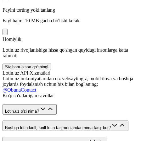
Faylni torting yoki tanlang
Fayl hajmi 10 MB gacha bo'lishi kerak
Homiylik
Lotin.uz rivojlanishiga hissa qo'shgan quyidagi insonlarga katta
rahmat!
Siz ham hissa qo'shing!
Lotin.uz API Xizmatlari
Lotin.uz imkoniyatlaridan o'z vebsaytingiz, mobil ilova va boshqa
joylarda foydalanish uchun biz bilan bog'laning:
@ObunaContact
Ko'p so'raladigan savollar
Lotin.uz o'zi nima?
Boshqa lotin-kirill, kirill-lotin tarjimonlaridan nima farqi bor?