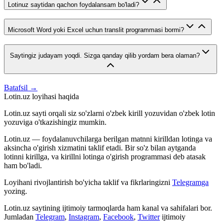
Lotinuz saytidan qachon foydalansam bo'ladi?
Microsoft Word yoki Excel uchun translit programmasi bormi?
Saytingiz judayam yoqdi. Sizga qanday qilib yordam bera olaman?
Batafsil →
Lotin.uz loyihasi haqida
Lotin.uz sayti orqali siz so'zlarni o'zbek kirill yozuvidan o'zbek lotin
yozuviga o'tkazishingiz mumkin.
Lotin.uz — foydalanuvchilarga berilgan matnni kirilldan lotinga va
aksincha o'girish xizmatini taklif etadi. Bir so'z bilan aytganda
lotinni kirillga, va kirillni lotinga o'girish programmasi deb atasak
ham bo'ladi.
Loyihani rivojlantirish bo'yicha taklif va fikrlaringizni
Telegramga
yozing.
Lotin.uz saytining ijtimoiy tarmoqlarda ham kanal va sahifalari bor.
Jumladan
Telegram
,
Instagram
,
Facebook
,
Twitter
ijtimoiy